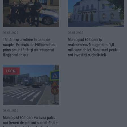
09.08.2026
08.08.2026
Tâlhărie și urmărire la ceas de
Municipiul Fălticeni își
noapte. Polițiștii din Fălticeni l-au
realimentează bugetul cu 1,8
prins pe un tânăr și au recuperat
milioane de lei. Banii sunt pentru
lănțișorul de aur
noi investiții și cheltuieli
LOCAL
08.08.2026
Municipiul Fălticeni va avea patru
noi treceri de pietoni supraînălțate