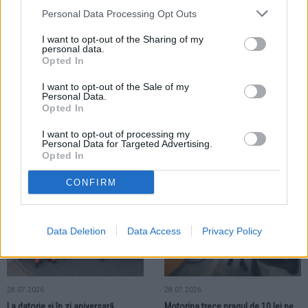
LOCAL
Personal Data Processing Opt Outs
I want to opt-out of the Sharing of my
personal data.
Opted In
I want to opt-out of the Sale of my
Personal Data.
30.07.2026
Opted In
Transferul Primăriei Municipiului
Fălticeni în sediul recent restaurat
I want to opt-out of processing my
implică cheltuieli de circa 1 milion
Personal Data for Targeted Advertising.
de lei
Opted In
CONFIRM
LOCAL
LOCAL
Data Deletion
Data Access
Privacy Policy
28.07.2026
28.07.2026
La datorie și în zi aniversară.
Motorina trece pragul de 10 lei pe