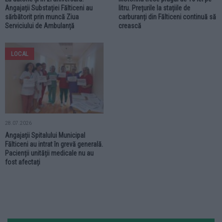
Angajații Substației Fălticeni au
litru. Prețurile la stațiile de
sărbătorit prin muncă Ziua
carburanți din Fălticeni continuă să
Serviciului de Ambulanță
crească
LOCAL
28.07.2026
Angajații Spitalului Municipal
Fălticeni au intrat în grevă generală.
Pacienții unității medicale nu au
fost afectați