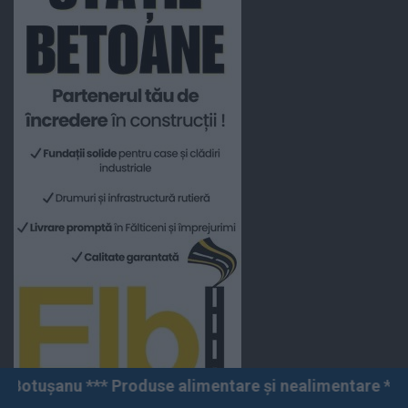
oduse alimentare și nealimentare *** Vânzări angro și 