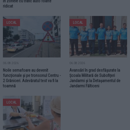
în zonele cu trafic auto foarte
ridicat
LOCAL
LOCAL
06.08.2026
06.08.2026
Noile semafoare au devenit
Avansări în grad desfășurate la
funcționale și pe tronsonul Centru -
Școala Militară de Subofițeri
2 Grăniceri. Adevăratul test va fi la
Jandarmi și la Detașamentul de
toamnă
Jandarmi Fălticeni
LOCAL