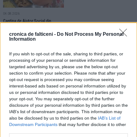
04.08.2026
Cantina de Ajutor Social din
Fălticeni își va muta sediul de lucru.
Circa 50 de familii primesc zilnic
cronica de falticeni -
Do Not Process My Personal
masa gratuită
Information
If you wish to opt-out of the sale, sharing to third parties, or
LOCAL
LOCAL
processing of your personal or sensitive information for
targeted advertising by us, please use the below opt-out
section to confirm your selection. Please note that after your
opt-out request is processed you may continue seeing
interest-based ads based on personal information utilized by
us or personal information disclosed to third parties prior to
01.08.2026
30.07.2026
your opt-out. You may separately opt-out of the further
Copiii din Fălticeni au reprezentat
Noul drum care leagă cartierele 2
disclosure of your personal information by third parties on the
România la Festivalul Internațional
Grăniceri și Republicii prinde
IAB’s list of downstream participants. This information may
„Nestiya” și au câștigat trofeul
contur. Circulația va fi deschisă din
also be disclosed by us to third parties on the
IAB’s List of
evenimentului
luna august
Downstream Participants
that may further disclose it to other
third parties.