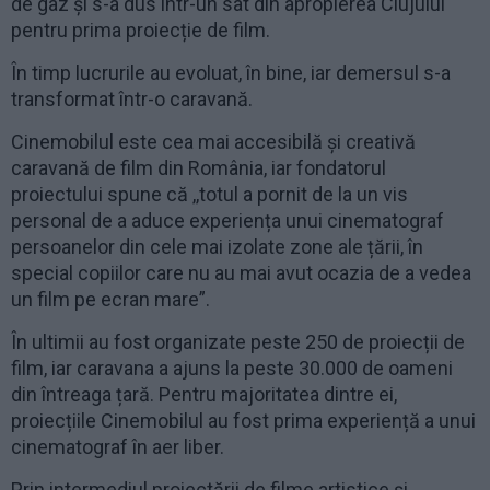
de gaz și s-a dus într-un sat din apropierea Clujului
pentru prima proiecție de film.
În timp lucrurile au evoluat, în bine, iar demersul s-a
transformat într-o caravană.
Cinemobilul este cea mai accesibilă și creativă
caravană de film din România, iar fondatorul
proiectului spune că ,,totul a pornit de la un vis
personal de a aduce experiența unui cinematograf
persoanelor din cele mai izolate zone ale țării, în
special copiilor care nu au mai avut ocazia de a vedea
un film pe ecran mare”.
În ultimii au fost organizate peste 250 de proiecții de
film, iar caravana a ajuns la peste 30.000 de oameni
din întreaga țară. Pentru majoritatea dintre ei,
proiecțiile Cinemobilul au fost prima experiență a unui
cinematograf în aer liber.
Prin intermediul proiectării de filme artistice și