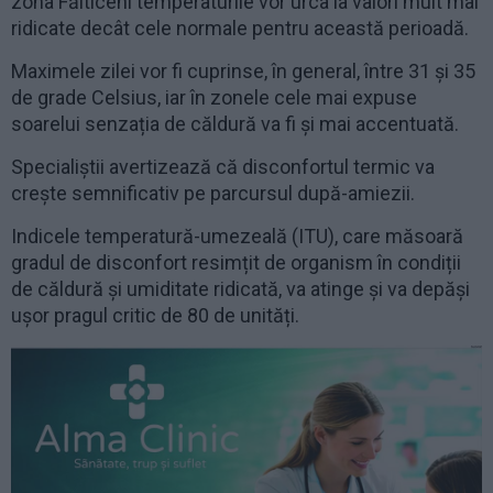
zona Fălticeni temperaturile vor urca la valori mult mai
ridicate decât cele normale pentru această perioadă.
Maximele zilei vor fi cuprinse, în general, între 31 și 35
de grade Celsius, iar în zonele cele mai expuse
soarelui senzația de căldură va fi și mai accentuată.
Specialiștii avertizează că disconfortul termic va
crește semnificativ pe parcursul după-amiezii.
Indicele temperatură-umezeală (ITU), care măsoară
gradul de disconfort resimțit de organism în condiții
de căldură și umiditate ridicată, va atinge și va depăși
ușor pragul critic de 80 de unități.