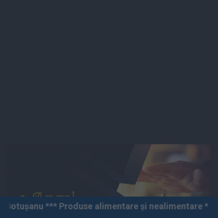
** Produse alimentare și nealimentare *** Vânzări angro