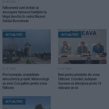
01.08.2026
Fălticenenii sunt invitați să
descopere farmecul tradițiilor la
târgul deschis în cadrul Muzeul
Satului Bucovinean
ACTUALITATE
ACTUALITATE
27.07.2026
21.07.2026
Ploi torențiale, instabilitate
Bani pentru primăriile din zona
atmosferică și vijelii. Meteorologii
Fălticeni. Consiliul Județean
au emis Cod galben pentru zona
Suceava va direcționa peste 10
Fălticeni
milioane de lei
ACTUALITATE