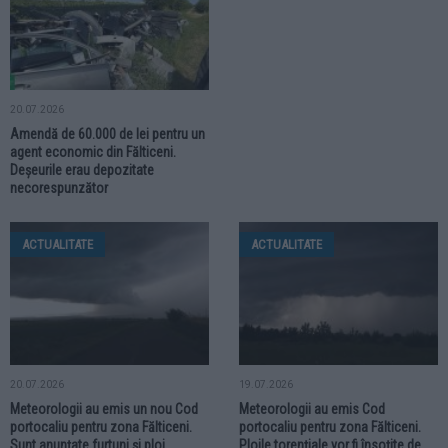
20.07.2026
Amendă de 60.000 de lei pentru un
agent economic din Fălticeni.
Deșeurile erau depozitate
necorespunzător
ACTUALITATE
ACTUALITATE
20.07.2026
19.07.2026
Meteorologii au emis un nou Cod
Meteorologii au emis Cod
portocaliu pentru zona Fălticeni.
portocaliu pentru zona Fălticeni.
Sunt anunțate furtuni și ploi
Ploile torențiale vor fi însoțite de