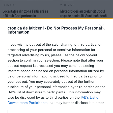
02.07.2026
29.06.2026
Localitățile din zona Fălticeni se
Meteorologii au prelungit Codul
află sub Cod portocaliu.
roșu de caniculă. Sunt încă două
Meteorologii anunță ploi torențiale,
zile toride pentru localitățile din
vijelii și grindină
zona Fălticeni
cronica de falticeni -
Do Not Process My Personal
Information
ACTUALITATE
If you wish to opt-out of the sale, sharing to third parties, or
processing of your personal or sensitive information for
targeted advertising by us, please use the below opt-out
section to confirm your selection. Please note that after your
opt-out request is processed you may continue seeing
interest-based ads based on personal information utilized by
26.06.2026
us or personal information disclosed to third parties prior to
Zona Fălticeni intră sub Cod roșu
your opt-out. You may separately opt-out of the further
de caniculă! Temperaturi extreme,
disclosure of your personal information by third parties on the
disconfort termic accentuat și
IAB’s list of downstream participants. This information may
nopți tropicale
also be disclosed by us to third parties on the
IAB’s List of
Downstream Participants
that may further disclose it to other
third parties.