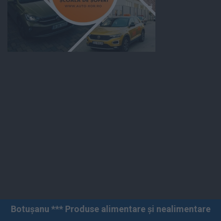
 Produse alimentare și nealimentare *** Vânzări angro ș