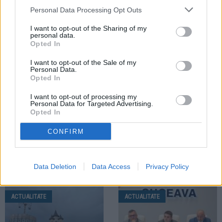
Localitățile din zona Fălticeni se
Cod galben de caniculă pentru
Personal Data Processing Opt Outs
află sub Cod portocaliu.
zona Fălticeni. Meteorologii anunță
Meteorologii anunță vijelii și ploi
temperaturi de până la 37 de grade
I want to opt-out of the Sharing of my
torențiale
Celsius
personal data.
Opted In
ACTUALITATE
I want to opt-out of the Sale of my
Personal Data.
Opted In
I want to opt-out of processing my
Personal Data for Targeted Advertising.
Opted In
01.08.2026
CONFIRM
Fălticenenii sunt invitați să
descopere farmecul tradițiilor la
târgul deschis în cadrul Muzeul
Data Deletion
Data Access
Privacy Policy
Satului Bucovinean
ACTUALITATE
ACTUALITATE