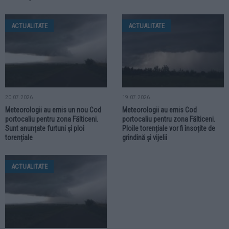
ACTUALITATE
ACTUALITATE
20.07.2026
19.07.2026
Meteorologii au emis un nou Cod
Meteorologii au emis Cod
portocaliu pentru zona Fălticeni.
portocaliu pentru zona Fălticeni.
Sunt anunțate furtuni și ploi
Ploile torențiale vor fi însoțite de
torențiale
grindină și vijelii
ACTUALITATE