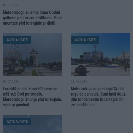
07.07.2026
Meteorologii au emis două Coduri
galbene pentru zona Fălticeni. Sunt
anunțate ploi torențiale și vijelii
ACTUALITATE
ACTUALITATE
02.07.2026
29.06.2026
Localitățile din zona Fălticeni se
Meteorologii au prelungit Codul
află sub Cod portocaliu.
roșu de caniculă. Sunt încă două
Meteorologii anunță ploi torențiale,
zile toride pentru localitățile din
vijelii și grindină
zona Fălticeni
ACTUALITATE