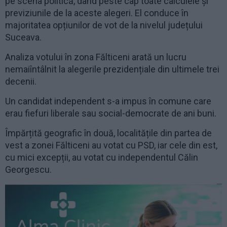
pe scena politică, dând peste cap toate calculele și
previziunile de la aceste alegeri. El conduce în
majoritatea opțiunilor de vot de la nivelul județului
Suceava.
Analiza votului în zona Fălticeni arată un lucru
nemaiîntâlnit la alegerile prezidențiale din ultimele trei
decenii.
Un candidat independent s-a impus în comune care
erau fiefuri liberale sau social-democrate de ani buni.
Împărțită geografic în două, localitățile din partea de
vest a zonei Fălticeni au votat cu PSD, iar cele din est,
cu mici excepții, au votat cu independentul Călin
Georgescu.