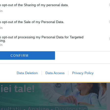
o opt-out of the Sharing of my personal data.
In
tât, autoritățile locale au montat stâlpi de culoare roșie,
evenirea unor astfel de situații.
o opt-out of the Sale of my Personal Data.
In
to opt-out of processing my Personal Data for Targeted
ing.
In
CONFIRM
Data Deletion
Data Access
Privacy Policy