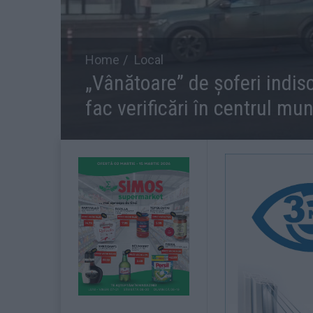
Home
Local
„Vânătoare” de șoferi indisci
fac verificări în centrul mun