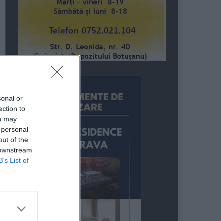
sonal or
ection to
ou may
 personal
out of the
 downstream
B’s List of