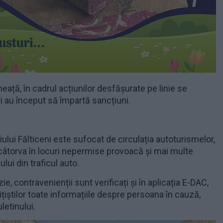
eață, în cadrul acțiunilor desfășurate pe linie se
tii au început să împartă sancțiuni.
ului Fălticeni este sufocat de circulația autoturismelor,
r câtorva în locuri nepermise provoacă și mai multe
ului din traficul auto.
e, contravenienții sunt verificați și în aplicația E-DAC,
lițiștilor toate informațiile despre persoana în cauză,
letinului.