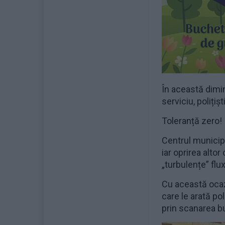
În această dimin
serviciu, polițiș
Toleranță zero!
Centrul municipi
iar oprirea alto
„turbulențe” flux
Cu această ocazi
care le arată po
prin scanarea bu