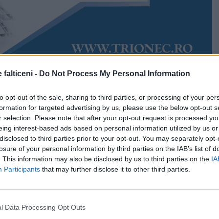
 falticeni -
Do Not Process My Personal Information
Accesări:
1595
 2025
Patricia Drăgan
to opt-out of the sale, sharing to third parties, or processing of your per
lăcut să începi ziua cu amendă. Mai mulți șoferi au
formation for targeted advertising by us, please use the below opt-out s
 încă de la primele ore ale acestei dimineți, în centrul
r selection. Please note that after your opt-out request is processed y
ticeni. Aceștia au oprit mașinile într-un sector unde
eing interest-based ads based on personal information utilized by us or
erzisă.
disclosed to third parties prior to your opt-out. You may separately opt-
losure of your personal information by third parties on the IAB’s list of
liției se află în zona Băncii Transilvania, pentru
. This information may also be disclosed by us to third parties on the
IA
cestor contravenții.
Participants
that may further disclose it to other third parties.
ea interzisă era chiar sub ochii șoferilor și șoferițelor.
ci sunt zeci de conducători auto care opresc
l Data Processing Opt Outs
mașina, afectând traficul auto de pe Bulevardul