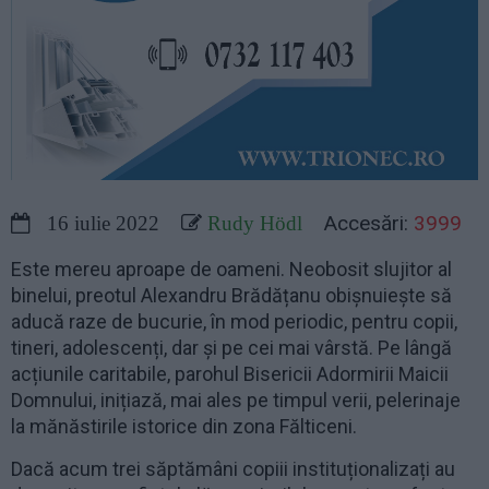
Accesări:
3999
16 iulie 2022
Rudy Hödl
Este mereu aproape de oameni. Neobosit slujitor al
binelui, preotul Alexandru Brădățanu obișnuiește să
aducă raze de bucurie, în mod periodic, pentru copii,
tineri, adolescenți, dar și pe cei mai vârstă. Pe lângă
acțiunile caritabile, parohul Bisericii Adormirii Maicii
Domnului, inițiază, mai ales pe timpul verii, pelerinaje
la mănăstirile istorice din zona Fălticeni.
Dacă acum trei săptămâni copiii instituționalizați au