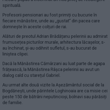
spirituală.
Profesorii pensionari au fost primiți cu bucurie în
fiecare mănăstire, unde au „gustat” din pacea care
domnește în aceste colțuri de rai.
Alături de preotul Adrian Brădățanu pelerinii au admirat
frumusețea picturilor murale, arhitectura lăcașelor, s-
au închinat, și-au odihnit sufletul, s-au bucurat de
liniștea clipei.
Dacă la Mănăstirea Cămârzani au luat parte de agapa
frățească, la Mănăstirea Râșca pelerinii au avut un
dialog cald cu starețul Gabriel.
Au urmat alte două vizite la Așezământul social de la
Bogdănești, unde părintele Loghinoaia are ca misie cei
peste 150 de bătrâni neputincioși, bolnavi sau părăsiți
de familie.