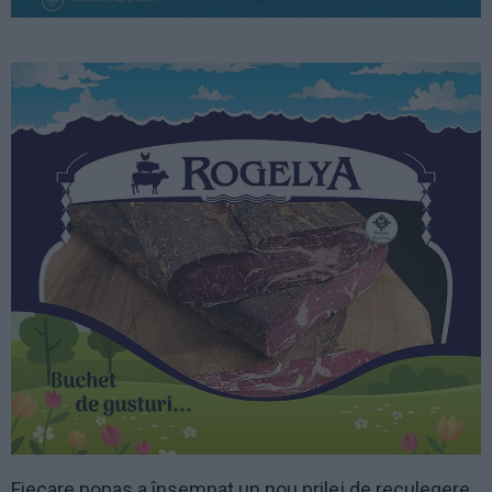
Fiecare popas a însemnat un nou prilej de reculegere