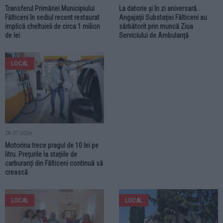
Transferul Primăriei Municipiului
La datorie și în zi aniversară.
Fălticeni în sediul recent restaurat
Angajații Substației Fălticeni au
implică cheltuieli de circa 1 milion
sărbătorit prin muncă Ziua
de lei
Serviciului de Ambulanță
LOCAL
28.07.2026
Motorina trece pragul de 10 lei pe
litru. Prețurile la stațiile de
carburanți din Fălticeni continuă să
crească
LOCAL
LOCAL