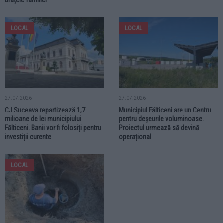
brațele familiei
LOCAL
LOCAL
27.07.2026
27.07.2026
CJ Suceava repartizează 1,7
Municipiul Fălticeni are un Centru
milioane de lei municipiului
pentru deșeurile voluminoase.
Fălticeni. Banii vor fi folosiți pentru
Proiectul urmează să devină
investiții curente
operațional
LOCAL