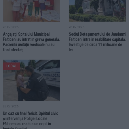
28.07.2026
28.07.2026
Angajații Spitalului Municipal
Sediul Detașamentului de Jandarmi
Fălticeni au intrat în grevă generală.
Fălticeni intră în reabilitare capitală.
Pacienții unității medicale nu au
Investiție de circa 11 milioane de
fost afectați
lei
LOCAL
28.07.2026
Un caz cu final fericit. Spiritul civic
și intervenția Poliției Locale
Fălticeni au readus un copil în