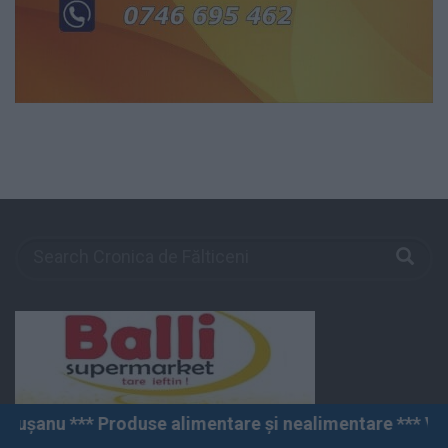
limentare și nealimentare *** Vânzări angro și cu amănu