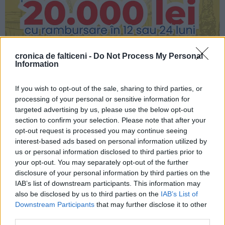
cronica de falticeni -
Do Not Process My Personal
Information
If you wish to opt-out of the sale, sharing to third parties, or
processing of your personal or sensitive information for
targeted advertising by us, please use the below opt-out
section to confirm your selection. Please note that after your
opt-out request is processed you may continue seeing
interest-based ads based on personal information utilized by
us or personal information disclosed to third parties prior to
TAGS
EXCURSIE MĂNĂSTIRI PROFESORI FĂLTICENI
FALTICENI
your opt-out. You may separately opt-out of the further
disclosure of your personal information by third parties on the
MUNICIPIUL FĂLTICENI
ORAȘ FĂLTICENI
ORAȘUL FĂLTICENI
IAB’s list of downstream participants. This information may
PELERINAJ PROFESORI PENSIONARI FĂLTICENI
also be disclosed by us to third parties on the
IAB’s List of
PREOT ADRIAN BRĂDĂȚANU
Downstream Participants
that may further disclose it to other
third parties.