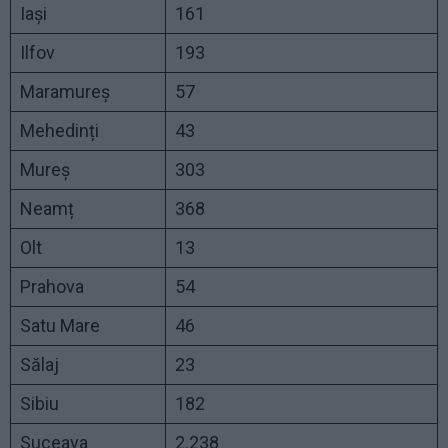
Iași
161
Ilfov
193
Maramureș
57
Mehedinți
43
Mureș
303
Neamț
368
Olt
13
Prahova
54
Satu Mare
46
Sălaj
23
Sibiu
182
Suceava
2.238