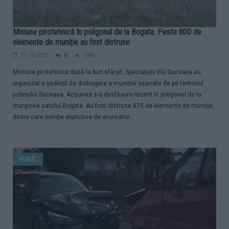
Misiune pirotehnică în poligonul de la Bogata. Peste 800 de
elemente de muniție au fost distruse
11.10.2021
0
1048
Misiune pirotehnică dusă la bun sfârșit. Specialiștii ISU Suceava au
organizat o ședință de distrugere a muniției asanate de pe teritoriul
județului Suceava. Acțiunea s-a desfășura recent în poligonul de la
marginea satului Bogata. Au fost distruse 875 de elemente de muniție,
dintre care bombe explozive de aruncător...
RURAL