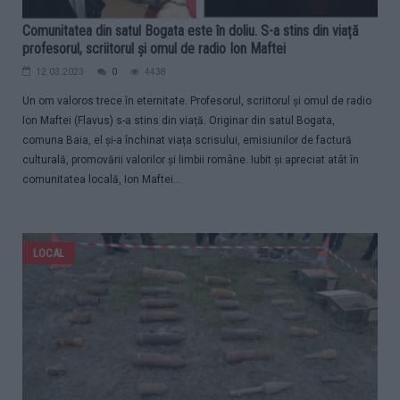
Comunitatea din satul Bogata este în doliu. S-a stins din viață
profesorul, scriitorul și omul de radio Ion Maftei
12.03.2023
0
4438
Un om valoros trece în eternitate. Profesorul, scriitorul și omul de radio
Ion Maftei (Flavus) s-a stins din viață. Originar din satul Bogata,
comuna Baia, el și-a închinat viața scrisului, emisiunilor de factură
culturală, promovării valorilor și limbii române. Iubit și apreciat atât în
comunitatea locală, Ion Maftei...
LOCAL