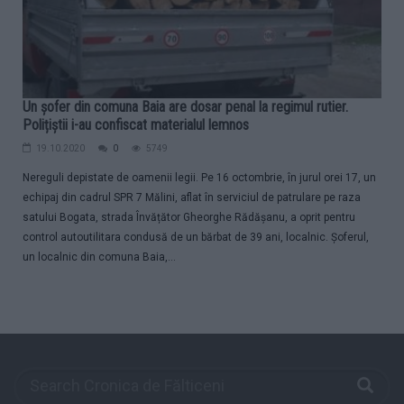
Un șofer din comuna Baia are dosar penal la regimul rutier.
Polițiștii i-au confiscat materialul lemnos
19.10.2020
0
5749
Nereguli depistate de oamenii legii. Pe 16 octombrie, în jurul orei 17, un
echipaj din cadrul SPR 7 Mălini, aflat în serviciul de patrulare pe raza
satului Bogata, strada Învățător Gheorghe Rădășanu, a oprit pentru
control autoutilitara condusă de un bărbat de 39 ani, localnic. Șoferul,
un localnic din comuna Baia,...