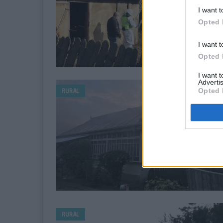
I want t
Opted 
I want t
Opted 
I want 
Advertis
Opted 
RURAL
RURAL