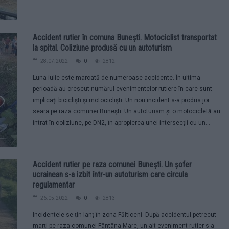
Accident rutier în comuna Bunești. Motociclist transportat
la spital. Coliziune produsă cu un autoturism
28.07.2022
0
2812
Luna iulie este marcată de numeroase accidente. În ultima
perioadă au crescut numărul evenimentelor rutiere în care sunt
implicați bicicliști și motocicliști. Un nou incident s-a produs joi
seara pe raza comunei Bunești. Un autoturism și o motocicletă au
intrat în coliziune, pe DN2, în apropierea unei intersecții cu un...
Accident rutier pe raza comunei Bunești. Un șofer
ucrainean s-a izbit într-un autoturism care circula
regulamentar
26.05.2022
0
2813
Incidentele se țin lanț în zona Fălticeni. După accidentul petrecut
marți pe raza comunei Fântâna Mare, un alt eveniment rutier s-a