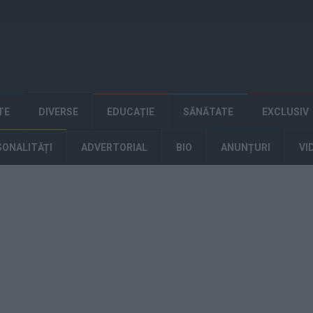
TE
DIVERSE
EDUCAȚIE
SĂNĂTATE
EXCLUSIV
SONALITĂȚI
ADVERTORIAL
BIO
ANUNȚURI
VI