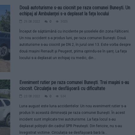
Două autoturisme s-au ciocnit pe raza comunei Bunești. Un
echipaj al Ambulanței s-a deplasat la fața locului
29.08.2022
0
3025
Început de săptămână cu incidente pe șoselele din zona Fălticeni.
Un nou accident s-a produs luni, pe raza comunei Bunești. Două
autoturisme s-au ciocnit pe DN 2, în jurul orei 13. Este vorba despre
două mașini Renault și Peugeot, prima oprindu-se în șanț. La fața
locului s-a deplasat un echipaj cu medic, din...
Eveniment rutier pe raza comunei Bunești. Trei mașini s-au
ciocnit. Circulația se desfășoară cu dificultate
23.08.2022
0
534
Luna august este luna accidentelor. Un nou eveniment rutier s-a
produs în această dimineață pe raza comunei Bunești. În acest
incident sunt implicate trei autoturisme. La fața locul s-au
deplasat polițiștii din cadrul SPR Preutești. Din fericire, nu s-au
înregistrat victime. Circulația se desfășoară bară la...