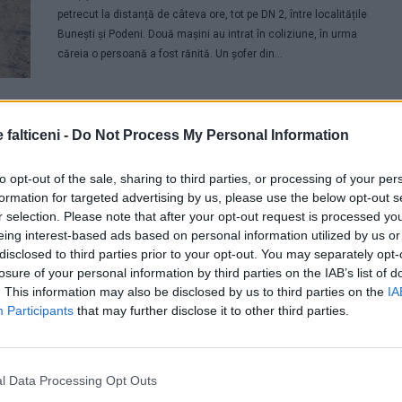
petrecut la distanță de câteva ore, tot pe DN 2, între localitățile
Bunești și Podeni. Două mașini au intrat în coliziune, în urma
căreia o persoană a fost rănită. Un șofer din...
Incendiu imens de vegetație în comuna Bunești. Livadă
afectată pe circa 20 de hectare. Lucrătorii SVSU Cornu
 falticeni -
Do Not Process My Personal Information
Luncii i-au sprijinit pe pompierii din Fălticeni
26.03.2022
0
3257
to opt-out of the sale, sharing to third parties, or processing of your per
formation for targeted advertising by us, please use the below opt-out s
Inconștiența unora continuă să facă ravagii. Un incendiu de
r selection. Please note that after your opt-out request is processed y
proporții s-a produs sâmbătă după-amiază în locatliatea Bunești,
eing interest-based ads based on personal information utilized by us or
după ce persoane necunoscute au dat foc vegetației uscate.
disclosed to third parties prior to your opt-out. You may separately opt-
Aproximativ 20 de hectare dintr-o livadă au ars, unii pomi fructiferi
losure of your personal information by third parties on the IAB’s list of
fiind distruși parțial sau complet. Incendiul a fost favorizat...
. This information may also be disclosed by us to third parties on the
IA
Participants
that may further disclose it to other third parties.
Crimă în satul Petia. Bărbat găsit mort în propria locuință.
Acesta avea un cuțit înfipt în ochiul stâng
13.11.2021
0
2610
l Data Processing Opt Outs