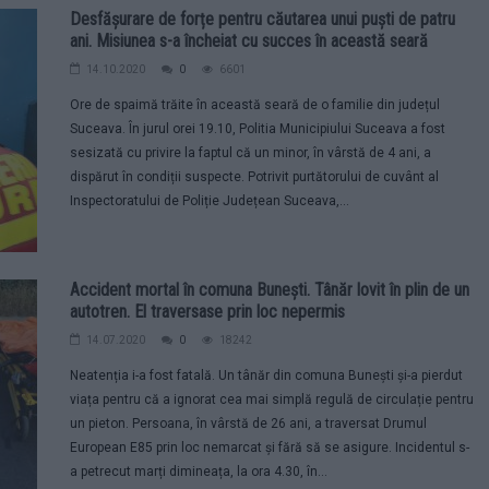
Desfășurare de forțe pentru căutarea unui puști de patru
ani. Misiunea s-a încheiat cu succes în această seară
14.10.2020
0
6601
Ore de spaimă trăite în această seară de o familie din județul
Suceava. În jurul orei 19.10, Politia Municipiului Suceava a fost
sesizată cu privire la faptul că un minor, în vârstă de 4 ani, a
dispărut în condiții suspecte. Potrivit purtătorului de cuvânt al
Inspectoratului de Poliție Județean Suceava,...
Accident mortal în comuna Bunești. Tânăr lovit în plin de un
autotren. El traversase prin loc nepermis
14.07.2020
0
18242
Neatenția i-a fost fatală. Un tânăr din comuna Bunești și-a pierdut
viața pentru că a ignorat cea mai simplă regulă de circulație pentru
un pieton. Persoana, în vârstă de 26 ani, a traversat Drumul
European E85 prin loc nemarcat și fără să se asigure. Incidentul s-
a petrecut marți dimineața, la ora 4.30, în...