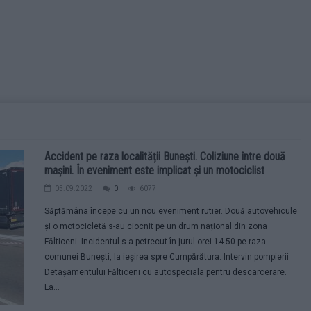
Accident pe raza localității Bunești. Coliziune între două
mașini. În eveniment este implicat și un motociclist
05.09.2022
0
6077
Săptămâna începe cu un nou eveniment rutier. Două autovehicule
și o motocicletă s-au ciocnit pe un drum național din zona
Fălticeni. Incidentul s-a petrecut în jurul orei 14.50 pe raza
comunei Bunești, la ieșirea spre Cumpărătura. Intervin pompierii
Detașamentului Fălticeni cu autospeciala pentru descarcerare.
La...