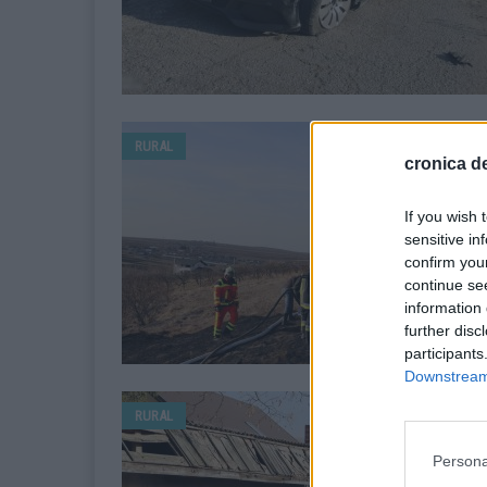
RURAL
cronica de
If you wish 
sensitive in
confirm you
continue se
information 
further disc
participants
Downstream 
RURAL
Persona