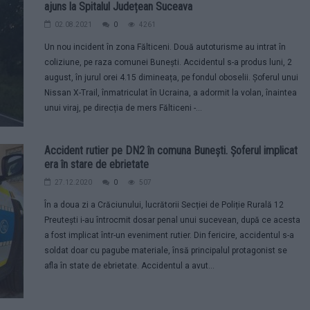
ajuns la Spitalul Județean Suceava
02.08.2021
0
4261
Un nou incident în zona Fălticeni. Două autoturisme au intrat în
coliziune, pe raza comunei Bunești. Accidentul s-a produs luni, 2
august, în jurul orei 4.15 dimineața, pe fondul oboselii. Șoferul unui
Nissan X-Trail, înmatriculat în Ucraina, a adormit la volan, înaintea
unui viraj, pe direcția de mers Fălticeni -...
Accident rutier pe DN2 în comuna Bunești. Șoferul implicat
era în stare de ebrietate
27.12.2020
0
507
În a doua zi a Crăciunului, lucrătorii Secției de Poliție Rurală 12
Preutești i-au întrocmit dosar penal unui sucevean, după ce acesta
a fost implicat într-un eveniment rutier. Din fericire, accidentul s-a
soldat doar cu pagube materiale, însă principalul protagonist se
afla în state de ebrietate. Accidentul a avut...