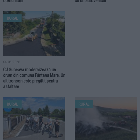
comunității
cu un autovehicul
RURAL
04.08.2026
CJ Suceava modernizează un
drum din comuna Fântana Mare. Un
alt tronson este pregătit pentru
asfaltare
RURAL
RURAL