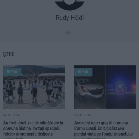
Rudy Hödl
ȘTIRI
RURAL
RURAL
06.08.2026
05.08.2026
Au fost două zile de sărbătoare în
Accident rutier grav în comuna
comuna Slatina. Invitați speciali,
Cornu Luncii. Un biciclist și-a
folclor și momente dedicate
pierdut viața pe fondul impactului