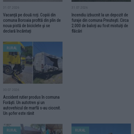
31.07.2026
31.07.2026
Vacanță pe două roți. Copiii din
Incendiu izbucnit la un depozit de
comuna Boroaia profită din plin de
furaje din comuna Preutești. Circa
noua pistă de biciclete și se
2.000 de baloți au fost mistuiți de
declară încântați
flăcări
RURAL
30.07.2026
Accident rutier produs în comuna
Forăști. Un autotren și un
autovehicul de marfă s-au ciocnit.
Un șofer este rănit
RURAL
RURAL