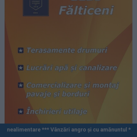
 Vânzări angro și cu amănuntul *** Fălticeni *** Str.Di