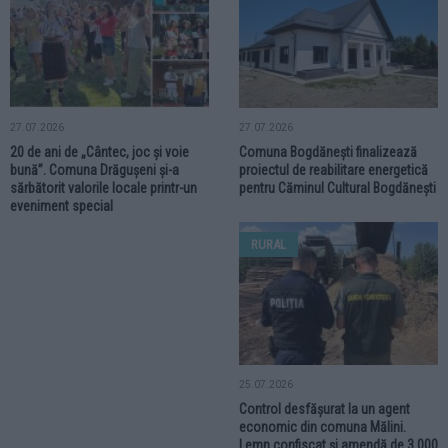
27.07.2026
27.07.2026
20 de ani de „Cântec, joc și voie
Comuna Bogdănești finalizează
bună”. Comuna Drăgușeni și-a
proiectul de reabilitare energetică
sărbătorit valorile locale printr-un
pentru Căminul Cultural Bogdănești
eveniment special
RURAL
25.07.2026
Control desfășurat la un agent
economic din comuna Mălini.
Lemn confiscat și amendă de 3.000