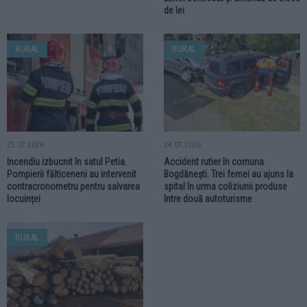
de lei
RURAL
RURAL
25.07.2026
24.07.2026
Incendiu izbucnit în satul Petia.
Accident rutier în comuna
Pompierii fălticeneni au intervenit
Bogdănești. Trei femei au ajuns la
contracronometru pentru salvarea
spital în urma coliziunii produse
locuinței
între două autoturisme
RURAL