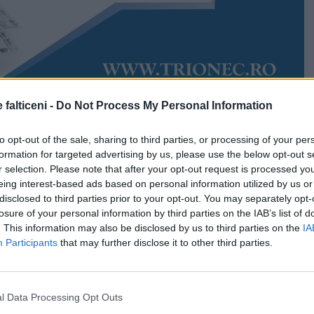
 falticeni -
Do Not Process My Personal Information
Accesări:
2382
ie 2021
Rudy Hödl
to opt-out of the sale, sharing to third parties, or processing of your per
e se încheie vacanța de vară, iar elevii se întorc la
formation for targeted advertising by us, please use the below opt-out s
 școlar va debuta luni, 13 septembrie, și ca și anul
r selection. Please note that after your opt-out request is processed y
 set de reguli care trebuie respectate la festivitățile
eing interest-based ads based on personal information utilized by us or
i moment. Directorii de școală vor avea sarcina să
disclosed to third parties prior to your opt-out. You may separately opt-
tea părinților să urmărească festivitatea de deschidere
losure of your personal information by third parties on the IAB’s list of
ernet.
. This information may also be disclosed by us to third parties on the
IA
Participants
that may further disclose it to other third parties.
i comun al Ministerului Educației și cel al Sănătății, care
schiderea și funcționarea școlilor, în condiții de
vitățile pot avea loc doar dacă durează maxim o oră și
l Data Processing Opt Outs
a se vor desfășura în exterior, cu masca obligatorie.