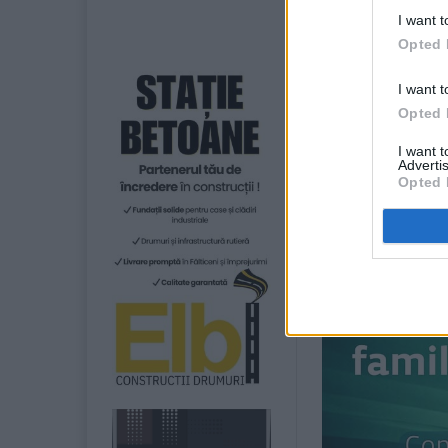
SMURD și un ech
I want t
Opted 
La fața locului 
de la Suceava.
I want t
Opted 
I want 
Advertis
Opted 