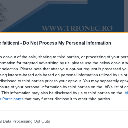
 falticeni -
Do Not Process My Personal Information
Accesări:
5546
ie 2021
Rudy Hödl
to opt-out of the sale, sharing to third parties, or processing of your per
 miezul nopții. Trei autoturisme au intrat în coliziune pe
formation for targeted advertising by us, please use the below opt-out s
i Fălticeni, în urma accidentului fiind necesară
r selection. Please note that after your opt-out request is processed y
 multor echipaje. Evenimentul s-a produs pe strada
eing interest-based ads based on personal information utilized by us or
orei 23.00.
disclosed to third parties prior to your opt-out. You may separately opt-
losure of your personal information by third parties on the IAB’s list of
e cinci persoane, trei dintre acestea fiind rănite.
. This information may also be disclosed by us to third parties on the
IA
Participants
that may further disclose it to other third parties.
stă de 39 de ani a rămas încarcerat, acesta fiind extras
i și predat echipajului de prim ajutor.
mpierii militari ai Detașamentului de Pompieri Fălticeni
l Data Processing Opt Outs
 pentru descarcerare, un echipaj al paramedicilor