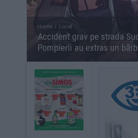
Home
Local
Accident grav pe strada Suc
Pompierii au extras un băr