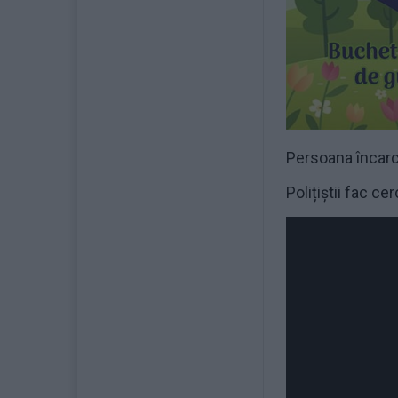
Persoana încarce
Polițiștii fac ce