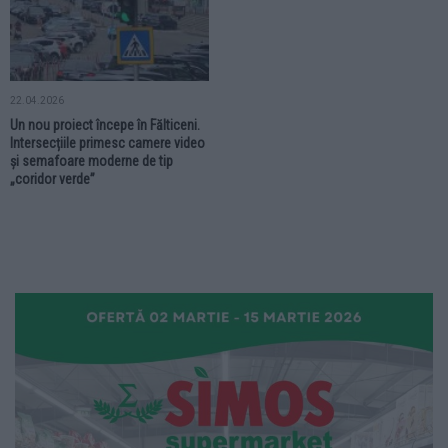
22.04.2026
Un nou proiect începe în Fălticeni.
Intersecțiile primesc camere video
și semafoare moderne de tip
„coridor verde”