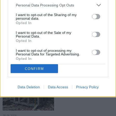
Personal Data Processing Opt Outs
EXCLUSIV
EXCLUSIV
I want to opt-out of the Sharing of my
personal data.
Opted In
I want to opt-out of the Sale of my
Personal Data.
Opted In
24.06.2026
22.06.2026
I want to opt-out of processing my
Municipiul Fălticeni va avea un
Primarul Cătălin Coman anunță
Personal Data for Targeted Advertising.
Centru de Excelență Școlară.
două noi investiții. Baza de
Opted In
Proiectul va fi implementat din
agrement și Centrul Cultural vor
fonduri locale
trece pe energie verde
CONFIRM
EXCLUSIV
Data Deletion
Data Access
Privacy Policy
18.06.2026