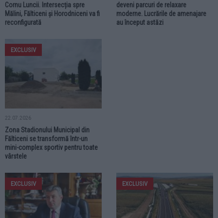
Cornu Luncii. Intersecția spre
deveni parcuri de relaxare
Mălini, Fălticeni și Horodniceni va fi
moderne. Lucrările de amenajare
reconfigurată
au început astăzi
EXCLUSIV
22.07.2026
Zona Stadionului Municipal din
Fălticeni se transformă într-un
mini-complex sportiv pentru toate
vârstele
EXCLUSIV
EXCLUSIV