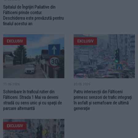
Spitalul de Îngrijiri Paliative din
Fălticeni prinde contur.
Deschiderea este prevăzută pentru
finalul acestui an
EXCLUSIV
EXCLUSIV
11.06.2026
20.05.2026
Schimbare în traficul rutier din
Patru intersecții din Fălticeni
Fălticeni. Strada 1 Mai va deveni
primesc senzori de trafic integrați
stradă cu sens unic și cu spații de
în asfalt și semafoare de ultimă
parcare alternantă
generație
EXCLUSIV