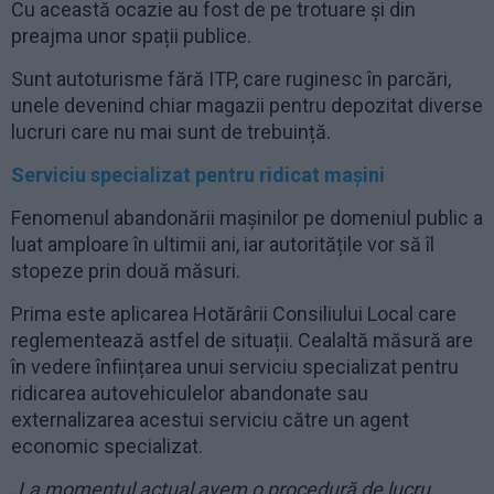
Cu această ocazie au fost de pe trotuare și din
preajma unor spații publice.
Sunt autoturisme fără ITP, care ruginesc în parcări,
unele devenind chiar magazii pentru depozitat diverse
lucruri care nu mai sunt de trebuință.
Serviciu specializat pentru ridicat mașini
Fenomenul abandonării mașinilor pe domeniul public a
luat amploare în ultimii ani, iar autoritățile vor să îl
stopeze prin două măsuri.
Prima este aplicarea Hotărârii Consiliului Local care
reglementează astfel de situații. Cealaltă măsură are
în vedere înființarea unui serviciu specializat pentru
ridicarea autovehiculelor abandonate sau
externalizarea acestui serviciu către un agent
economic specializat.
„La momentul actual avem o procedură de lucru,