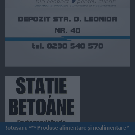
roduse alimentare și nealimentare *** Vânzări angro și