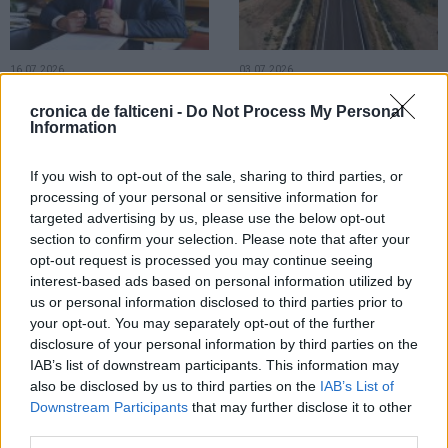
16.07.2026
03.07.2026
Primarul Coman anunță un proiect
Varianta Ocolitoare pentru Fălticeni
cronica de falticeni -
Do Not Process My Personal
în premieră locală. Șase blocuri vor
va costa circa 500 de milioane de
Information
fi reabilitate termic cu bani
lei. Nu există niciun blocaj în acest
europeni
proiect
If you wish to opt-out of the sale, sharing to third parties, or
processing of your personal or sensitive information for
EXCLUSIV
targeted advertising by us, please use the below opt-out
section to confirm your selection. Please note that after your
opt-out request is processed you may continue seeing
interest-based ads based on personal information utilized by
us or personal information disclosed to third parties prior to
your opt-out. You may separately opt-out of the further
disclosure of your personal information by third parties on the
03.07.2026
IAB’s list of downstream participants. This information may
Un spațiu din cartierul Maior Ioan
also be disclosed by us to third parties on the
IAB’s List of
va fi modernizat și va deveni al
treilea cel mai mare parc de
Downstream Participants
that may further disclose it to other
relaxare din Fălticeni
third parties.