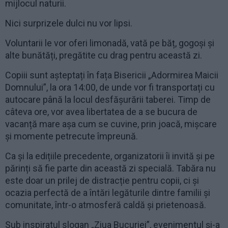
mijlocul naturii.
Nici surprizele dulci nu vor lipsi.
Voluntarii le vor oferi limonadă, vată pe băț, gogoși și
alte bunătăți, pregătite cu drag pentru această zi.
Copiii sunt așteptați în fața Bisericii „Adormirea Maicii
Domnului”, la ora 14:00, de unde vor fi transportați cu
autocare până la locul desfășurării taberei. Timp de
câteva ore, vor avea libertatea de a se bucura de
vacanță mare așa cum se cuvine, prin joacă, mișcare
și momente petrecute împreună.
Ca și la edițiile precedente, organizatorii îi invită și pe
părinți să fie parte din această zi specială. Tabăra nu
este doar un prilej de distracție pentru copii, ci și
ocazia perfectă de a întări legăturile dintre familii și
comunitate, într-o atmosferă caldă și prietenoasă.
Sub inspiratul slogan „Ziua Bucuriei”, evenimentul și-a