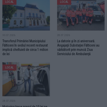
LOCAL
LOCAL
30.07.2026
28.07.2026
Transferul Primăriei Municipiului
La datorie și în zi aniversară.
Fălticeni în sediul recent restaurat
Angajații Substației Fălticeni au
implică cheltuieli de circa 1 milion
sărbătorit prin muncă Ziua
de lei
Serviciului de Ambulanță
LOCAL
28.07.2026
Motorina trece pragul de 10 lei pe