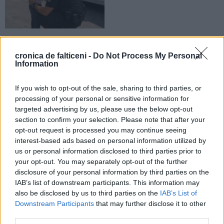
28.07.2026
Un caz cu final fericit. Spiritul civic
cronica de falticeni -
Do Not Process My Personal
și intervenția Poliției Locale
Information
Fălticeni au readus un copil în
brațele familiei
If you wish to opt-out of the sale, sharing to third parties, or
processing of your personal or sensitive information for
LOCAL
LOCAL
targeted advertising by us, please use the below opt-out
section to confirm your selection. Please note that after your
opt-out request is processed you may continue seeing
interest-based ads based on personal information utilized by
us or personal information disclosed to third parties prior to
your opt-out. You may separately opt-out of the further
disclosure of your personal information by third parties on the
27.07.2026
27.07.2026
IAB’s list of downstream participants. This information may
CJ Suceava repartizează 1,7
Municipiul Fălticeni are un Centru
also be disclosed by us to third parties on the
IAB’s List of
milioane de lei municipiului
pentru deșeurile voluminoase.
Downstream Participants
that may further disclose it to other
Fălticeni. Banii vor fi folosiți pentru
Proiectul urmează să devină
third parties.
investiții curente
operațional