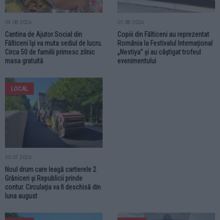
04.08.2026
01.08.2026
Cantina de Ajutor Social din
Copiii din Fălticeni au reprezentat
Fălticeni își va muta sediul de lucru.
România la Festivalul Internațional
Circa 50 de familii primesc zilnic
„Nestiya” și au câștigat trofeul
masa gratuită
evenimentului
LOCAL
30.07.2026
Noul drum care leagă cartierele 2
Grăniceri și Republicii prinde
contur. Circulația va fi deschisă din
luna august