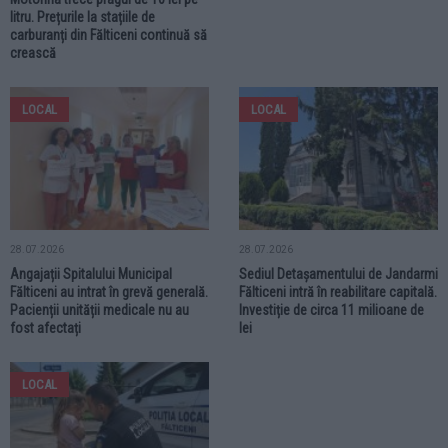
litru. Prețurile la stațiile de
carburanți din Fălticeni continuă să
crească
LOCAL
LOCAL
28.07.2026
28.07.2026
Angajații Spitalului Municipal
Sediul Detașamentului de Jandarmi
Fălticeni au intrat în grevă generală.
Fălticeni intră în reabilitare capitală.
Pacienții unității medicale nu au
Investiție de circa 11 milioane de
fost afectați
lei
LOCAL