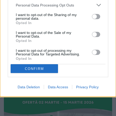
Personal Data Processing Opt Outs
LOCAL
I want to opt-out of the Sharing of my
personal data.
Opted In
I want to opt-out of the Sale of my
Personal Data.
Opted In
27.07.2026
I want to opt-out of processing my
ACET Fălticeni anunță sistarea apei
Personal Data for Targeted Advertising.
potabile în regim de urgență. Vor fi
Opted In
afectați locuitorii de pe șapte
străzi
CONFIRM
Data Deletion
Data Access
Privacy Policy