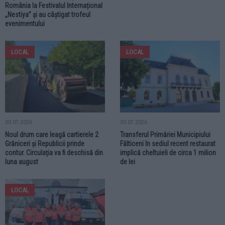
România la Festivalul Internațional
„Nestiya” și au câștigat trofeul
evenimentului
LOCAL
LOCAL
30.07.2026
30.07.2026
Noul drum care leagă cartierele 2
Transferul Primăriei Municipiului
Grăniceri și Republicii prinde
Fălticeni în sediul recent restaurat
contur. Circulația va fi deschisă din
implică cheltuieli de circa 1 milion
luna august
de lei
LOCAL