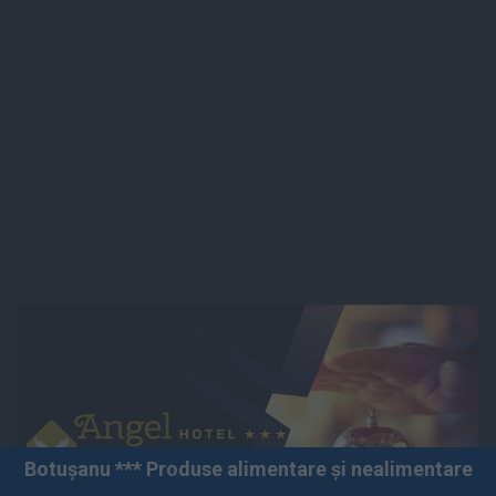
Produse alimentare și nealimentare *** Vânzări angro ș