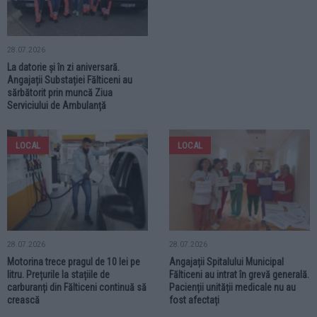
28.07.2026
La datorie și în zi aniversară.
Angajații Substației Fălticeni au
sărbătorit prin muncă Ziua
Serviciului de Ambulanță
LOCAL
LOCAL
28.07.2026
28.07.2026
Motorina trece pragul de 10 lei pe
Angajații Spitalului Municipal
litru. Prețurile la stațiile de
Fălticeni au intrat în grevă generală.
carburanți din Fălticeni continuă să
Pacienții unității medicale nu au
crească
fost afectați