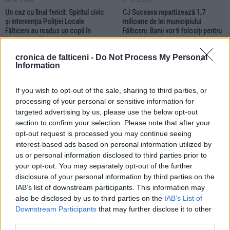
Un caz cu final fericit. Spiritul civic
CJ Suceava repartizează 1,7
și intervenția Poliției Locale
milioane de lei municipiului
Fălticeni au readus un copil în
Fălticeni. Banii vor fi folosiți pentru
brațele familiei
investiții curente
cronica de falticeni -
Do Not Process My Personal
Information
LOCAL
If you wish to opt-out of the sale, sharing to third parties, or
processing of your personal or sensitive information for
targeted advertising by us, please use the below opt-out
section to confirm your selection. Please note that after your
opt-out request is processed you may continue seeing
27.07.2026
interest-based ads based on personal information utilized by
Municipiul Fălticeni are un Centru
us or personal information disclosed to third parties prior to
pentru deșeurile voluminoase.
your opt-out. You may separately opt-out of the further
Proiectul urmează să devină
disclosure of your personal information by third parties on the
operațional
IAB’s list of downstream participants. This information may
also be disclosed by us to third parties on the
IAB’s List of
Downstream Participants
that may further disclose it to other
third parties.