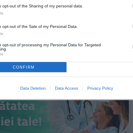
un program de cinci zile, în perioada 16 – 20 iulie.
o opt-out of the Sharing of my personal data.
daugă și un eveniment automobilistic, „Roți Legendare”
In
evenimentul, pe data de 24 iulie.
o opt-out of the Sale of my Personal Data.
zical, acesta cuprinde spectacole pentru toate
In
to opt-out of processing my Personal Data for Targeted
ing.
In
CONFIRM
Data Deletion
Data Access
Privacy Policy