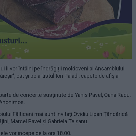
ului îi vor întâlni pe îndrăgiții moldoveni ai Ansamblului
ăieșii”, cât și pe artistul Ion Paladi, capete de afiș al
 parte de concerte susținute de Yanis Pavel, Oana Radu,
 Anonimos.
piului Fălticeni mai sunt invitați Ovidiu Lipan Țăndărică
ăjini, Marcel Pavel și Gabriela Teișanu.
le vor începe de la ora 18.00.