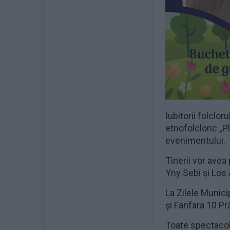
Iubitorii folclor
etnofolcloric „Pl
evenimentului.
Tinerii vor avea
Yny Sebi și Los
La Zilele Munici
și Fanfara 10 Pr
Toate spectacole