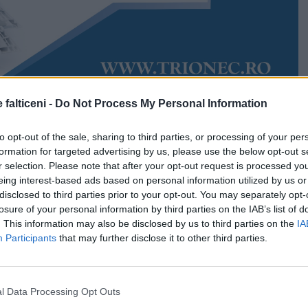
 falticeni -
Do Not Process My Personal Information
Accesări:
5676
Rudy Hödl
to opt-out of the sale, sharing to third parties, or processing of your per
 de sărbătoare. Zilele Municipiului Fălticeni se apropie
formation for targeted advertising by us, please use the below opt-out s
ar autoritățile locale au definitivat programul ediției
r selection. Please note that after your opt-out request is processed y
l va avea debuta la sfârșitul săptămânii viitoare și va
eing interest-based ads based on personal information utilized by us or
e manifestări, dar și nelipsitul Bâlci de Sfântul Ilie.
disclosed to third parties prior to your opt-out. You may separately opt-
losure of your personal information by third parties on the IAB’s list of
l al municipiului Fălticeni va fi sărbătorit pe 19 iulie,
. This information may also be disclosed by us to third parties on the
IA
topopiatul Fălticeni va organiza obișnuita procesiunea
Participants
that may further disclose it to other third parties.
ște programul pregătit de autoritățile locale, un
l Data Processing Opt Outs
ități muzicale, culturale, artistice și sportive,