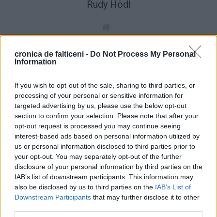
Rudy Hödl
cronica de falticeni -
Do Not Process My Personal
ȘTIRI
Information
If you wish to opt-out of the sale, sharing to third parties, or
SĂNĂTATE
SĂNĂTATE
processing of your personal or sensitive information for
targeted advertising by us, please use the below opt-out
section to confirm your selection. Please note that after your
opt-out request is processed you may continue seeing
interest-based ads based on personal information utilized by
us or personal information disclosed to third parties prior to
your opt-out. You may separately opt-out of the further
08.08.2026
20.07.2026
disclosure of your personal information by third parties on the
Farmacia Morpheus lansează
Protest la Spitalul Municipal
IAB’s list of downstream participants. This information may
promoțiile lunii august. Multe
Fălticeni. Cadrele medicale cer
produse dermato-cosmetice au
salarii juste și deblocarea
also be disclosed by us to third parties on the
IAB’s List of
prețuri speciale
posturilor din sănătate
Downstream Participants
that may further disclose it to other
third parties.