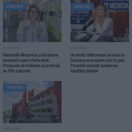
SĂNĂTATE
SĂNĂTATE
17.02.2026
26.01.2026
Farmaciile Morpheus și Bioderma
Un medic fălticenean va lansa la
lansează super oferta iernii.
Suceava un program unic în țară.
Produsele de hidratare și protecție
Proiectul vizează susținerea
au 50% reducere
sănătății mintale
SĂNĂTATE
19.01.2026