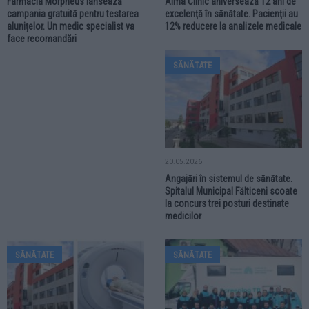
Farmacia Morpheus lansează
Alma Clinic aniversează 12 ani de
campania gratuită pentru testarea
excelență în sănătate. Pacienții au
alunițelor. Un medic specialist va
12% reducere la analizele medicale
face recomandări
SĂNĂTATE
20.05.2026
Angajări în sistemul de sănătate.
Spitalul Municipal Fălticeni scoate
la concurs trei posturi destinate
medicilor
SĂNĂTATE
SĂNĂTATE