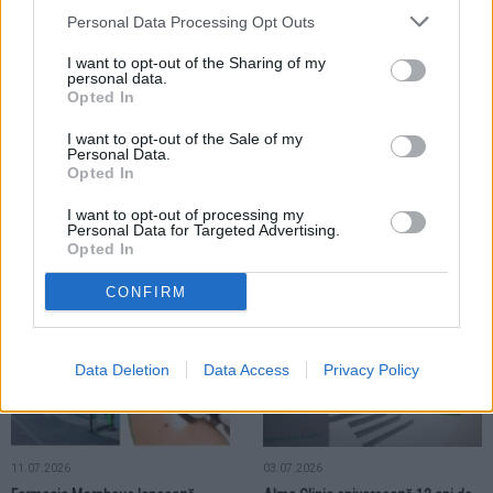
SĂNĂTATE
Personal Data Processing Opt Outs
I want to opt-out of the Sharing of my
personal data.
Opted In
I want to opt-out of the Sale of my
Personal Data.
16.07.2026
Opted In
Interes ridicat pentru campania
dermatologică de la Farmacia
I want to opt-out of processing my
Personal Data for Targeted Advertising.
Morpheus. Trei leziuni suspecte au
Opted In
fost depistate
CONFIRM
SĂNĂTATE
SĂNĂTATE
Data Deletion
Data Access
Privacy Policy
11.07.2026
03.07.2026