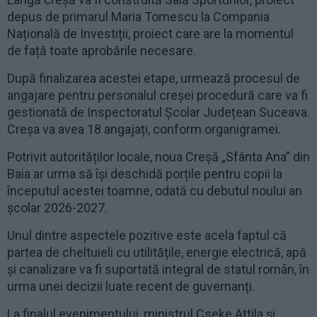
depus de primarul Maria Tomescu la Compania
Națională de Investiții, proiect care are la momentul
de față toate aprobările necesare.
După finalizarea acestei etape, urmează procesul de
angajare pentru personalul creșei procedură care va fi
gestionată de Inspectoratul Școlar Județean Suceava.
Creșa va avea 18 angajați, conform organigramei.
Potrivit autorităților locale, noua Creșă „Sfânta Ana” din
Baia ar urma să își deschidă porțile pentru copii la
începutul acestei toamne, odată cu debutul noului an
școlar 2026-2027.
Unul dintre aspectele pozitive este acela faptul că
partea de cheltuieli cu utilitățile, energie electrică, apă
și canalizare va fi suportată integral de statul român, în
urma unei decizii luate recent de guvernanți.
La finalul evenimentului, ministrul Cseke Attila și