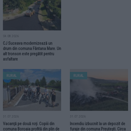
06.08.2026
05.08.2026
Au fost două zile de sărbătoare în
Accident rutier grav în comuna
comuna Slatina. Invitați speciali,
Cornu Luncii. Un biciclist și-a
folclor și momente dedicate
pierdut viața pe fondul impactului
comunității
cu un autovehicul
RURAL
04.08.2026
CJ Suceava modernizează un
drum din comuna Fântana Mare. Un
alt tronson este pregătit pentru
asfaltare