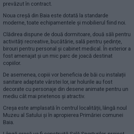
prevăzut în contract.
Noua creșă din Baia este dotată la standarde
moderne, toate echipamentele și mobilierul fiind noi.
Clădirea dispune de două dormitoare, două săli pentru
activități recreative, bucătărie, sală pentru ședințe,
birouri pentru personal și cabinet medical. În exterior a
fost amenajat și un mic parc de joacă destinat
copiilor.
De asemenea, copiii vor beneficia de băi cu instalații
sanitare adaptate vârstei lor, iar holurile au fost
decorate cu personaje din desene animate pentru un
mediu cât mai prietenos și atractiv.
Creșa este amplasată în centrul localității, lângă noul
Muzeu al Satului și în apropierea Primăriei comunei
Baia.
Lângă creșă va fi construită Sală Sporturilor, proiect