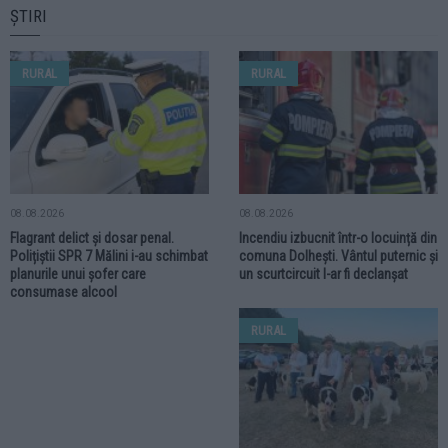
Rudy Hödl
ȘTIRI
RURAL
RURAL