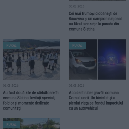
08.08.2026
08.08.2026
Flagrant delict și dosar penal.
Incendiu izbucnit într-o locuință din
Polițiștii SPR 7 Mălini i-au schimbat
comuna Dolhești. Vântul puternic și
planurile unui șofer care
un scurtcircuit l-ar fi declanșat
consumase alcool
RURAL
06.08.2026
Cei mai frumoși ciobănești de
Bucovina și un campion național
au făcut senzație la parada din
comuna Slatina
RURAL
RURAL