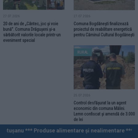
30.07.2026
Accident rutier produs în comuna
Forăști. Un autotren și un
autovehicul de marfă s-au ciocnit.
Un șofer este rănit
RURAL
RURAL
27.07.2026
27.07.2026
20 de ani de „Cântec, joc și voie
Comuna Bogdănești finalizează
bună”. Comuna Drăgușeni și-a
proiectul de reabilitare energetică
sărbătorit valorile locale printr-un
pentru Căminul Cultural Bogdănești
eveniment special
RURAL
alimentare și nealimentare *** Vânzări angro și cu amăn