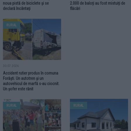
RURAL
RURAL
31.07.2026
31.07.2026
Vacanță pe două roți. Copiii din
Incendiu izbucnit la un depozit de
comuna Boroaia profită din plin de
furaje din comuna Preutești. Circa
noua pistă de biciclete și se
2.000 de baloți au fost mistuiți de
declară încântați
flăcări
RURAL