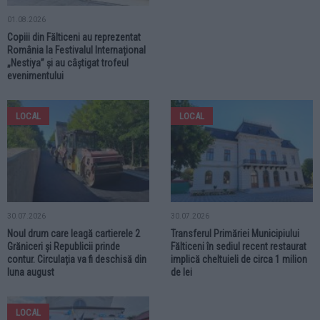
01.08.2026
Copiii din Fălticeni au reprezentat
România la Festivalul Internațional
„Nestiya” și au câștigat trofeul
evenimentului
LOCAL
LOCAL
30.07.2026
30.07.2026
Noul drum care leagă cartierele 2
Transferul Primăriei Municipiului
Grăniceri și Republicii prinde
Fălticeni în sediul recent restaurat
contur. Circulația va fi deschisă din
implică cheltuieli de circa 1 milion
luna august
de lei
LOCAL