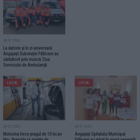
28.07.2026
La datorie și în zi aniversară.
Angajații Substației Fălticeni au
sărbătorit prin muncă Ziua
Serviciului de Ambulanță
LOCAL
LOCAL
28.07.2026
28.07.2026
Motorina trece pragul de 10 lei pe
Angajații Spitalului Municipal
litru. Prețurile la stațiile de
Fălticeni au intrat în grevă generală.