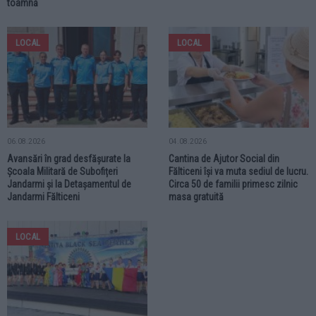
toamnă
LOCAL
LOCAL
06.08.2026
04.08.2026
Avansări în grad desfășurate la
Cantina de Ajutor Social din
Școala Militară de Subofițeri
Fălticeni își va muta sediul de lucru.
Jandarmi și la Detașamentul de
Circa 50 de familii primesc zilnic
Jandarmi Fălticeni
masa gratuită
LOCAL