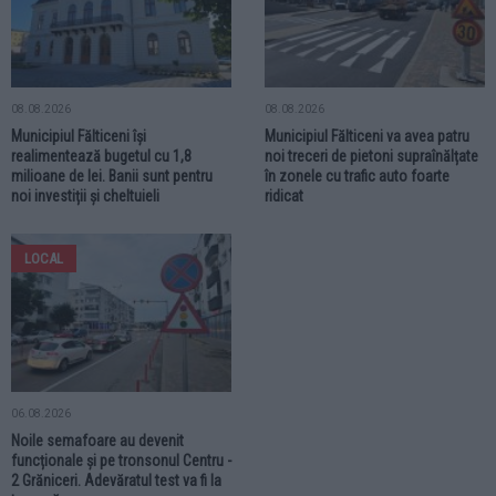
08.08.2026
08.08.2026
Municipiul Fălticeni își
Municipiul Fălticeni va avea patru
realimentează bugetul cu 1,8
noi treceri de pietoni supraînălțate
milioane de lei. Banii sunt pentru
în zonele cu trafic auto foarte
noi investiții și cheltuieli
ridicat
LOCAL
06.08.2026
Noile semafoare au devenit
funcționale și pe tronsonul Centru -
2 Grăniceri. Adevăratul test va fi la