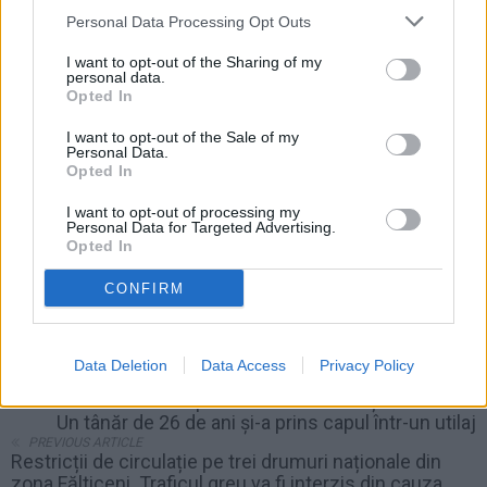
Personal Data Processing Opt Outs
I want to opt-out of the Sharing of my
personal data.
Opted In
I want to opt-out of the Sale of my
Personal Data.
Opted In
I want to opt-out of processing my
Personal Data for Targeted Advertising.
Opted In
CONFIRM
Data Deletion
Data Access
Privacy Policy
NEXT ARTICLE
Accident de muncă produs la fabrica de țevi din Baia.
Un tânăr de 26 de ani și-a prins capul într-un utilaj
PREVIOUS ARTICLE
Restricții de circulație pe trei drumuri naționale din
zona Fălticeni. Traficul greu va fi interzis din cauza