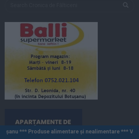
 alimentare și nealimentare *** Vânzări angro și cu am