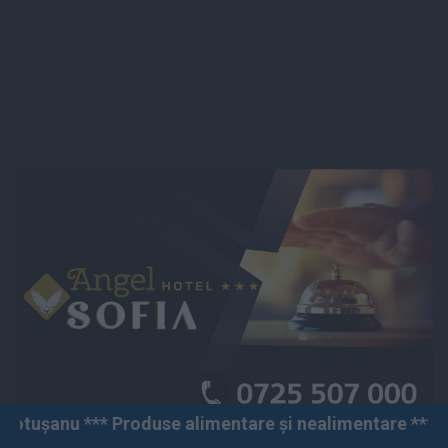
oduse alimentare și nealimentare *** Vânzări angro și 