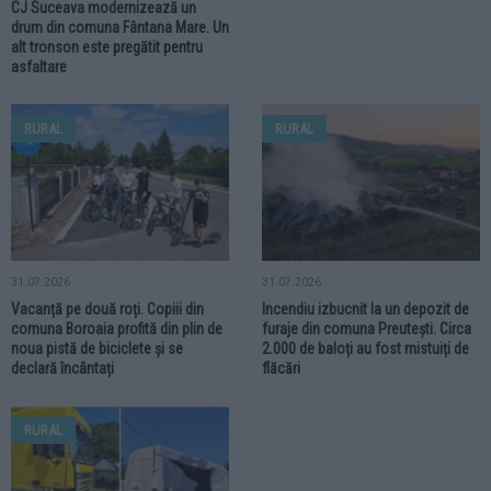
CJ Suceava modernizează un
drum din comuna Fântana Mare. Un
alt tronson este pregătit pentru
asfaltare
RURAL
RURAL
31.07.2026
31.07.2026
Vacanță pe două roți. Copiii din
Incendiu izbucnit la un depozit de
comuna Boroaia profită din plin de
furaje din comuna Preutești. Circa
noua pistă de biciclete și se
2.000 de baloți au fost mistuiți de
declară încântați
flăcări
RURAL