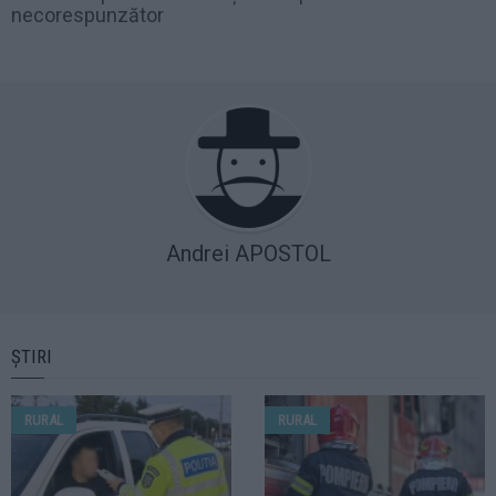
necorespunzător
Andrei APOSTOL
ȘTIRI
RURAL
RURAL