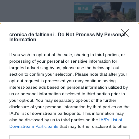
RURAL
cronica de falticeni -
Do Not Process My Personal
Information
25.07.2026
If you wish to opt-out of the sale, sharing to third parties, or
Control desfășurat la un agent
processing of your personal or sensitive information for
economic din comuna Mălini.
targeted advertising by us, please use the below opt-out
Lemn confiscat și amendă de 3.000
section to confirm your selection. Please note that after your
de lei
opt-out request is processed you may continue seeing
interest-based ads based on personal information utilized by
us or personal information disclosed to third parties prior to
your opt-out. You may separately opt-out of the further
disclosure of your personal information by third parties on the
IAB’s list of downstream participants. This information may
also be disclosed by us to third parties on the
IAB’s List of
Downstream Participants
that may further disclose it to other
third parties.