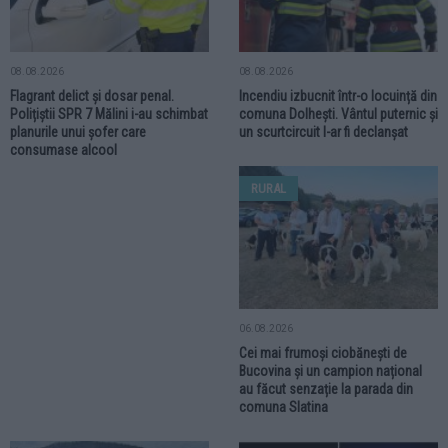
08.08.2026
08.08.2026
Flagrant delict și dosar penal.
Incendiu izbucnit într-o locuință din
Polițiștii SPR 7 Mălini i-au schimbat
comuna Dolhești. Vântul puternic și
planurile unui șofer care
un scurtcircuit l-ar fi declanșat
consumase alcool
RURAL
06.08.2026
Cei mai frumoși ciobănești de
Bucovina și un campion național
au făcut senzație la parada din
comuna Slatina