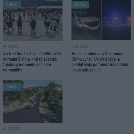
RURAL
RURAL
06.08.2026
05.08.2026
Au fost două zile de sărbătoare în
Accident rutier grav în comuna
comuna Slatina. Invitați speciali,
Cornu Luncii. Un biciclist și-a
folclor și momente dedicate
pierdut viața pe fondul impactului
comunității
cu un autovehicul
RURAL
04.08.2026