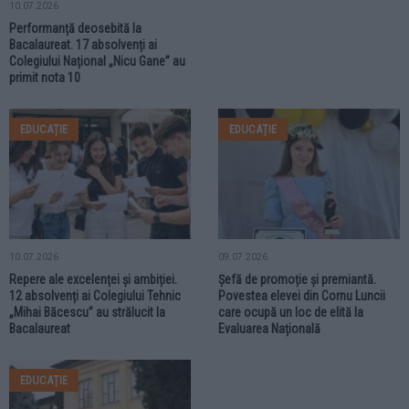
10.07.2026
Performanță deosebită la
Bacalaureat. 17 absolvenți ai
Colegiului Național „Nicu Gane” au
primit nota 10
EDUCAȚIE
EDUCAȚIE
10.07.2026
09.07.2026
Repere ale excelenței și ambiției.
Șefă de promoție și premiantă.
12 absolvenți ai Colegiului Tehnic
Povestea elevei din Cornu Luncii
„Mihai Băcescu” au strălucit la
care ocupă un loc de elită la
Bacalaureat
Evaluarea Națională
EDUCAȚIE