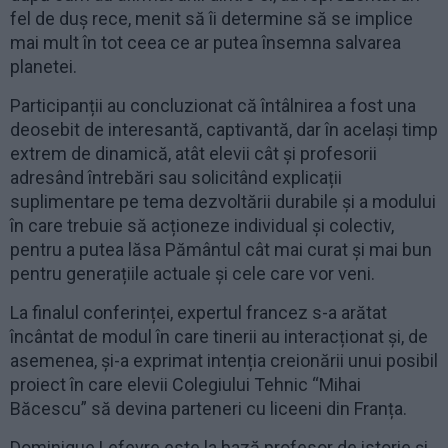
fel de duș rece, menit să îi determine să se implice
mai mult în tot ceea ce ar putea însemna salvarea
planetei.
Participanții au concluzionat că întâlnirea a fost una
deosebit de interesantă, captivantă, dar în același timp
extrem de dinamică, atât elevii cât și profesorii
adresând întrebări sau solicitând explicații
suplimentare pe tema dezvoltării durabile și a modului
în care trebuie să acționeze individual și colectiv,
pentru a putea lăsa Pământul cât mai curat și mai bun
pentru generațiile actuale și cele care vor veni.
La finalul conferinței, expertul francez s-a arătat
încântat de modul în care tinerii au interacționat și, de
asemenea, și-a exprimat intenția creionării unui posibil
proiect în care elevii Colegiului Tehnic “Mihai
Băcescu” să devina parteneri cu liceeni din Franța.
Dominique Lefevre este la bază profesor de istorie și