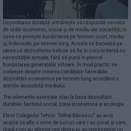
Dezvoltarea durabilă urmărește să răspundă nevoilor
de ordin economic, social și de mediu ale societății, în
ceea ce privește bunăstarea pe termen scurt, mediu
și, îndeosebi, pe termen lung. Acesta se bazează pe
ideea că dezvoltarea trebuie să fie în concordanță cu
necesitățile actuale, fără să pună în pericol
bunăstarea generațiilor viitoare. În mod practic se
vorbește despre crearea condițiilor favorabile
dezvoltării economice pe termen lung, acordând o
atenție deosebită mediului.
Trei elemente esențiale stau la baza dezvoltării
durabile: factorul social, zona economică și ecologia.
Elevii Colegiului Tehnic “Mihai Băcescu” au avut
ocazia sa afle o serie de lucruri care i-au șocat și care,
după cum au afirmat unii dintre ei, au reprezentat un