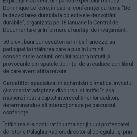
Explicațiile au venit din partea expertului francez
Dominique Lefevre, în cadrul conferinței cu tema “De
la dezvoltarea durabila la obiectivele dezvoltării
durabile”, organizată pe 18 ianuarie la Centrul de
Documentare și Informare al unității de învățământ.
50 elevi, buni cunoscători ai limbii franceze, au
participat la întâlnirea care a pus în lumină
consecințele acțiunii omului asupra naturii și
provocările din spatele dorinței de a readuce echilibrul
de care avem atâta nevoie.
Cercetător specializat in schimbări climatice, invitatul
și-a adaptat adapteze discursul științific în așa
manieră încât a captat interesul tinerilor auditori,
determinându-i să interacționeze pe parcursul
conferinței.
Întâlnirea s-a conturat în urma sprijinului profesoarei
de istorie Palaghia Radion, director al colegiului, și prin