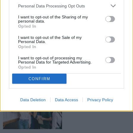
Personal Data Processing Opt Outs
EDUCAȚIE
EDUCAȚIE
I want to opt-out of the Sharing of my
personal data.
Opted In
I want to opt-out of the Sale of my
Personal Data.
Opted In
12.07.2026
12.07.2026
I want to opt-out of processing my
Două eleve de la Colegiul Național
Colegiul „Vasile Lovinescu” își
Personal Data for Targeted Advertising.
„Nicu Gane” au urcat în topul 10
așteaptă noua generație de elevi
Opted In
județean al celor mai mari medii la
cu oportunități europene și
Bacalaureat
educație de calitate
CONFIRM
EDUCAȚIE
Data Deletion
Data Access
Privacy Policy