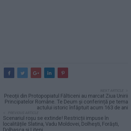
NEXT ARTICLE
Preoții din Protopopiatul Fălticeni au marcat Ziua Unirii
Principatelor Române. Te Deum și conferință pe tema
actului istoric înfăptuit acum 163 de ani
PREVIOUS ARTICLE
Scenariul roșu se extinde! Restricții impuse în
localitățile Slatina, Vadu Moldovei, Dolhești, Forăști,
Dolhasca și Liteni