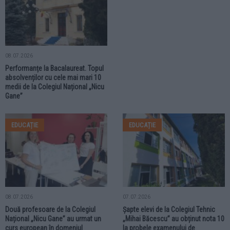
08.07.2026
Performanțe la Bacalaureat. Topul
absolvenților cu cele mai mari 10
medii de la Colegiul Național „Nicu
Gane”
EDUCAȚIE
EDUCAȚIE
08.07.2026
07.07.2026
Două profesoare de la Colegiul
Șapte elevi de la Colegiul Tehnic
Național „Nicu Gane” au urmat un
„Mihai Băcescu” au obținut nota 10
curs european în domeniul
la probele examenului de