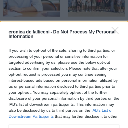
03.08.2026
24.07.2026
Bacalaureatul de toamnă începe
Pașaport către viitor. Elevii
cronica de falticeni -
Do Not Process My Personal
astăzi. 230 de absolvenți de la
Colegiului Național „Nicu Gane” au
Information
patru licee și colegii susțin
învățat să dezvolte aplicații mobile
examenul la Fălticeni
în Portugalia
If you wish to opt-out of the sale, sharing to third parties, or
processing of your personal or sensitive information for
EDUCAȚIE
targeted advertising by us, please use the below opt-out
section to confirm your selection. Please note that after your
opt-out request is processed you may continue seeing
interest-based ads based on personal information utilized by
us or personal information disclosed to third parties prior to
your opt-out. You may separately opt-out of the further
disclosure of your personal information by third parties on the
22.07.2026
IAB’s list of downstream participants. This information may
Rezultatele examenului de
also be disclosed by us to third parties on the
IAB’s List of
Definitivat. Topul profesorilor cu
Downstream Participants
that may further disclose it to other
cele mai mari medii din Fălticeni și
third parties.
din mediul rural