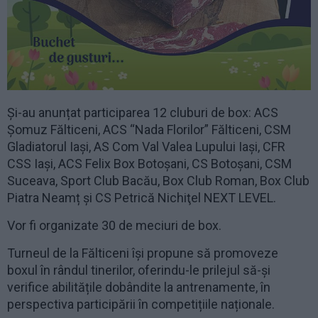
Și-au anunțat participarea 12 cluburi de box: ACS
Șomuz Fălticeni, ACS “Nada Florilor” Fălticeni, CSM
Gladiatorul Iași, AS Com Val Valea Lupului Iași, CFR
CSS Iași, ACS Felix Box Botoșani, CS Botoșani, CSM
Suceava, Sport Club Bacău, Box Club Roman, Box Club
Piatra Neamț și CS Petrică Nichiţel NEXT LEVEL.
Vor fi organizate 30 de meciuri de box.
Turneul de la Fălticeni își propune să promoveze
boxul în rândul tinerilor, oferindu-le prilejul să-și
verifice abilitățile dobândite la antrenamente, în
perspectiva participării în competițiile naționale.