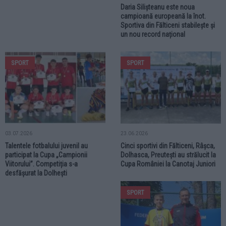
Daria Silișteanu este noua
campioană europeană la înot.
Sportiva din Fălticeni stabilește și
un nou record național
SPORT
SPORT
03.07.2026
23.06.2026
Talentele fotbalului juvenil au
Cinci sportivi din Fălticeni, Râșca,
participat la Cupa „Campionii
Dolhasca, Preutești au strălucit la
Viitorului”. Competiția s-a
Cupa României la Canotaj Juniori
desfășurat la Dolhești
SPORT