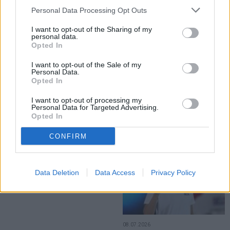
Personal Data Processing Opt Outs
SPORT
SPORT
I want to opt-out of the Sharing of my
personal data.
Opted In
I want to opt-out of the Sale of my
Personal Data.
Opted In
12.07.2026
10.07.2026
I want to opt-out of processing my
Daria Silișteanu și Aissia Prisecariu
Medalie de bronz pentru Aissia
Personal Data for Targeted Advertising.
luptă pentru medaliile europene.
Prisecariu. Sportiva din Fălticeni
Opted In
Fălticenencele concurează într-o
este laureată la europenele de înot
nouă finală
CONFIRM
SPORT
Data Deletion
Data Access
Privacy Policy
08.07.2026