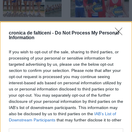
02.08.2026
01.08.2026
Patru sportivi din Râșca, Baia,
Doi tineri din Slatina și Fălticeni au
cronica de falticeni -
Do Not Process My Personal
Preutești și Rădășeni au cucerit
debutat cu dreptul în box și cu
Information
medalii la Campionatul European
două medalii cucerite la
de Canotaj
Campionatul Național
If you wish to opt-out of the sale, sharing to third parties, or
processing of your personal or sensitive information for
SPORT
targeted advertising by us, please use the below opt-out
section to confirm your selection. Please note that after your
opt-out request is processed you may continue seeing
interest-based ads based on personal information utilized by
us or personal information disclosed to third parties prior to
your opt-out. You may separately opt-out of the further
disclosure of your personal information by third parties on the
22.07.2026
IAB’s list of downstream participants. This information may
Matei Stan urcă pe podiumul
also be disclosed by us to third parties on the
IAB’s List of
național. Sportivul din Mălini
Downstream Participants
that may further disclose it to other
cucerește trofeul și trei medalii de
third parties.
aur la Cupa României