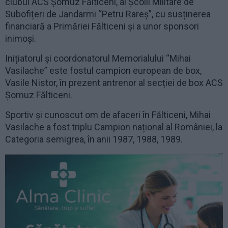
clubul ACS Șomuz Fălticeni, al Școlii Militare de
Subofițeri de Jandarmi “Petru Rareș”, cu susținerea
financiară a Primăriei Fălticeni și a unor sponsori
inimoși.
Inițiatorul și coordonatorul Memorialului “Mihai
Vasilache” este fostul campion european de box,
Vasile Nistor, în prezent antrenor al secției de box ACS
Șomuz Fălticeni.
Sportiv și cunoscut om de afaceri în Fălticeni, Mihai
Vasilache a fost triplu Campion național al României, la
Categoria semigrea, în anii 1987, 1988, 1989.