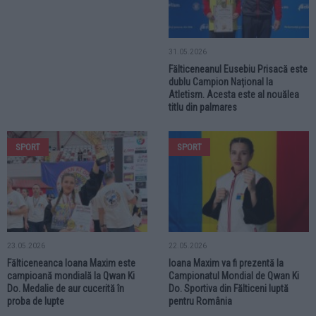
31.05.2026
Fălticeneanul Eusebiu Prisacă este
dublu Campion Național la
Atletism. Acesta este al nouălea
titlu din palmares
SPORT
SPORT
23.05.2026
22.05.2026
Fălticeneanca Ioana Maxim este
Ioana Maxim va fi prezentă la
campioană mondială la Qwan Ki
Campionatul Mondial de Qwan Ki
Do. Medalie de aur cucerită în
Do. Sportiva din Fălticeni luptă
proba de lupte
pentru România