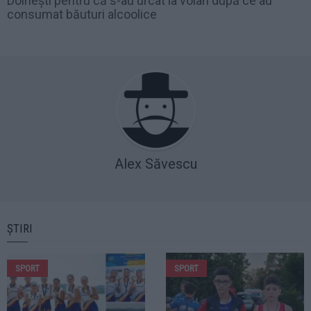
Dolhești pentru că s-au urcat la volan după ce au
consumat băuturi alcoolice
Alex Săvescu
ȘTIRI
SPORT
SPORT