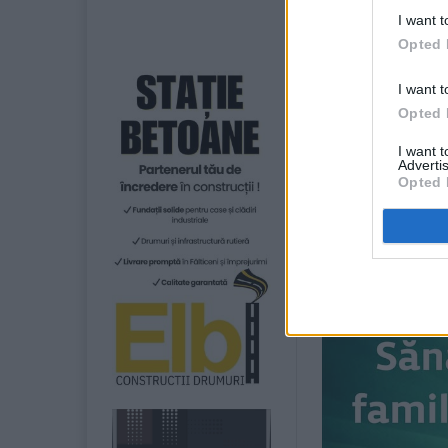
comuna Boroaia
I want t
Mihaela Lazăr și
Opted 
Ungureanu câte u
Curcă, juriul co
I want t
Opted 
Se spune că elev
I want 
Advertis
Opted 