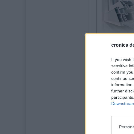
cronica de
17 februarie
If you wish 
Premii frumoase
sensitive in
„Vasile Tomegea”
confirm you
prestigioasă com
continue se
și Ana și-au ati
information 
lumină pasiunea 
further disc
învățământ din
participants
Downstream 
Ei au participat 
cadrul Concursu
Persona
Patru dintre pre