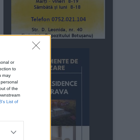
sonal or
ection to
ou may
 personal
out of the
 downstream
B’s List of