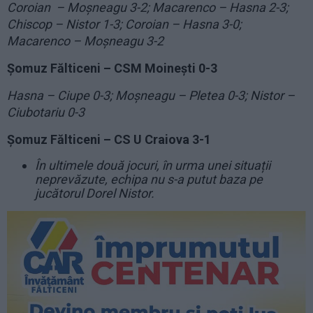
Coroian – Moșneagu 3-2; Macarenco – Hasna 2-3;
Chiscop – Nistor 1-3; Coroian – Hasna 3-0;
Macarenco – Moșneagu 3-2
Șomuz Fălticeni – CSM Moinești 0-3
Hasna – Ciupe 0-3; Moșneagu – Pletea 0-3; Nistor –
Ciubotariu 0-3
Șomuz Fălticeni – CS U Craiova 3-1
În ultimele două jocuri, în urma unei situații
neprevăzute, echipa nu s-a putut baza pe
jucătorul Dorel Nistor.