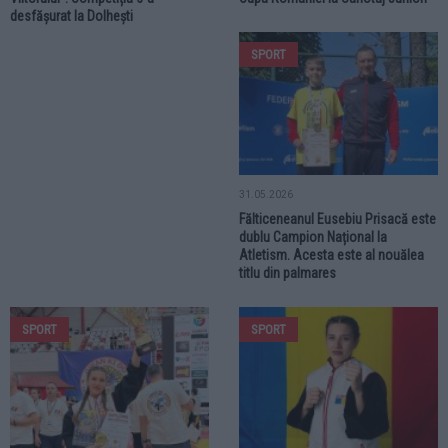
desfășurat la Dolhești
SPORT
31.05.2026
Fălticeneanul Eusebiu Prisacă este
dublu Campion Național la
Atletism. Acesta este al nouălea
titlu din palmares
SPORT
SPORT