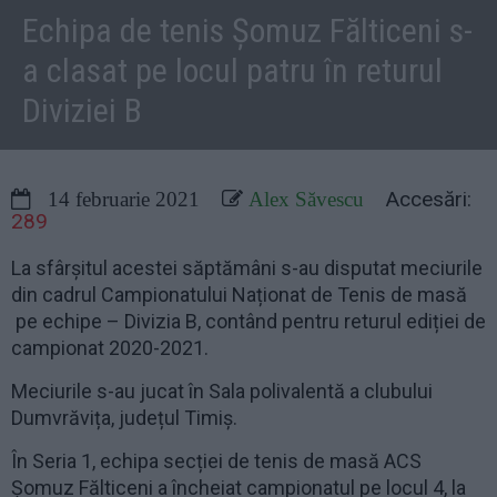
Echipa de tenis Șomuz Fălticeni s-
a clasat pe locul patru în returul
Diviziei B
Accesări:
14 februarie 2021
Alex Săvescu
289
La sfârșitul acestei săptămâni s-au disputat meciurile
din cadrul Campionatului Naționat de Tenis de masă
pe echipe – Divizia B, contând pentru returul ediției de
campionat 2020-2021.
Meciurile s-au jucat în Sala polivalentă a clubului
Dumvrăvița, județul Timiș.
În Seria 1, echipa secției de tenis de masă ACS
Șomuz Fălticeni a încheiat campionatul pe locul 4, la