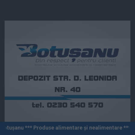
oduse alimentare și nealimentare *** Vânzări angro și 