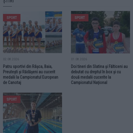
ȘTIRI
SPORT
SPORT
02.08.2026
01.08.2026
Patru sportivi din Râșca, Baia,
Doi tineri din Slatina și Fălticeni au
Preutești și Rădășeni au cucerit
debutat cu dreptul în box și cu
medalii la Campionatul European
două medalii cucerite la
de Canotaj
Campionatul Național
SPORT