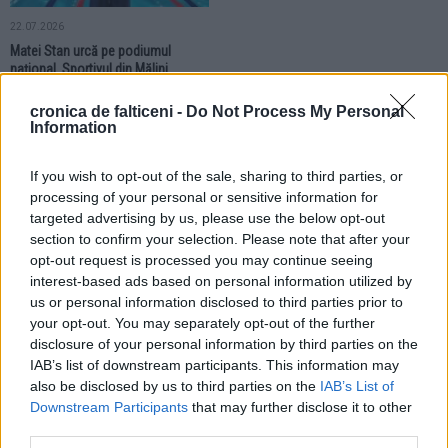
22.07.2026
Matei Stan urcă pe podiumul
național. Sportivul din Mălini
cucerește trofeul și trei medalii de
aur la Cupa României
cronica de falticeni -
Do Not Process My Personal
Information
SPORT
SPORT
If you wish to opt-out of the sale, sharing to third parties, or
processing of your personal or sensitive information for
targeted advertising by us, please use the below opt-out
section to confirm your selection. Please note that after your
opt-out request is processed you may continue seeing
interest-based ads based on personal information utilized by
us or personal information disclosed to third parties prior to
12.07.2026
10.07.2026
your opt-out. You may separately opt-out of the further
Daria Silișteanu și Aissia Prisecariu
Medalie de bronz pentru Aissia
disclosure of your personal information by third parties on the
luptă pentru medaliile europene.
Prisecariu. Sportiva din Fălticeni
Fălticenencele concurează într-o
este laureată la europenele de înot
IAB’s list of downstream participants. This information may
nouă finală
also be disclosed by us to third parties on the
IAB’s List of
Downstream Participants
that may further disclose it to other
SPORT
third parties.