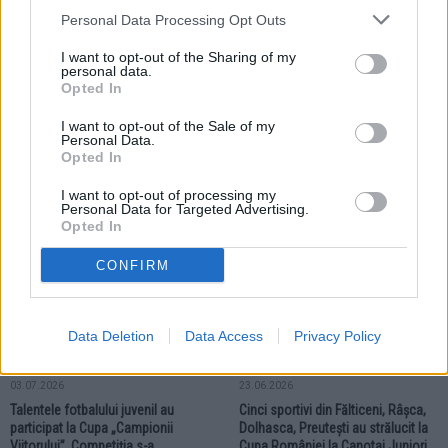
Personal Data Processing Opt Outs
I want to opt-out of the Sharing of my
personal data.
Opted In
08.07.2026
I want to opt-out of the Sale of my
Daria Silișteanu este noua
Personal Data.
campioană europeană la înot.
Opted In
Sportiva din Fălticeni stabilește și
un nou record național
I want to opt-out of processing my
Personal Data for Targeted Advertising.
Opted In
SPORT
SPORT
CONFIRM
Data Deletion
Data Access
Privacy Policy
03.07.2026
23.06.2026
Talentele fotbalului juvenil au
Cinci sportivi din Fălticeni, Râșca,
participat la Cupa „Campionii
Dolhasca, Preutești au strălucit la
Viitorului”. Competiția s-a
Cupa României la Canotaj Juniori