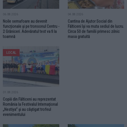
06.08.2026
04.08.2026
Noile semafoare au devenit
Cantina de Ajutor Social din
funcționale și pe tronsonul Centru -
Fălticeni își va muta sediul de lucru.
2 Grăniceri. Adevăratul test va fi la
Circa 50 de familii primesc zilnic
toamnă
masa gratuită
LOCAL
01.08.2026
Copiii din Fălticeni au reprezentat
România la Festivalul Internațional
„Nestiya” și au câștigat trofeul
evenimentului