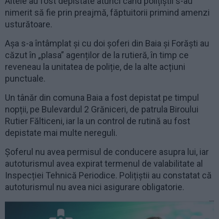
Altele au fost depistate atunci când polițiștii s-au
nimerit să fie prin preajmă, făptuitorii primind amenzi
usturătoare.
Așa s-a întâmplat și cu doi șoferi din Baia și Forăști au
căzut în „plasa” agenților de la rutieră, în timp ce
reveneau la unitatea de poliție, de la alte acțiuni
punctuale.
Un tânăr din comuna Baia a fost depistat pe timpul
nopții, pe Bulevardul 2 Grăniceri, de patrula Biroului
Rutier Fălticeni, iar la un control de rutină au fost
depistate mai multe nereguli.
Șoferul nu avea permisul de conducere asupra lui, iar
autoturismul avea expirat termenul de valabilitate al
Inspecției Tehnică Periodice. Polițiștii au constatat că
autoturismul nu avea nici asigurare obligatorie.