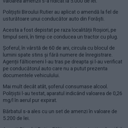
valoarea amenzii s-a ridicat la 5.000 de lei.
Polițiștii Biroului Rutier au aplicat o amendă la fel de
usturătoare unui conducător auto din Forăști.
Acesta a fost depistat pe raza localității Roșiori, pe
timpul serii, în timp ce conducea un tractor cu plug.
Șoferul, în vârstă de 60 de ani, circula cu blocul de
lumini spate stins și fără numere de înregistrare.
Agenții fălticeneni l-au tras pe dreapta și l-au verificat
pe conducătorul auto care nu a putut prezenta
documentele vehiculului.
Mai mult decât atât, șoferul consumase alcool.
Polițiștii l-au testat, aparatul indicând valoarea de 0,26
mg/l în aerul pur expirat.
Bărbatul s-a ales cu un set de amenzi în valoare de
5.200 de lei.