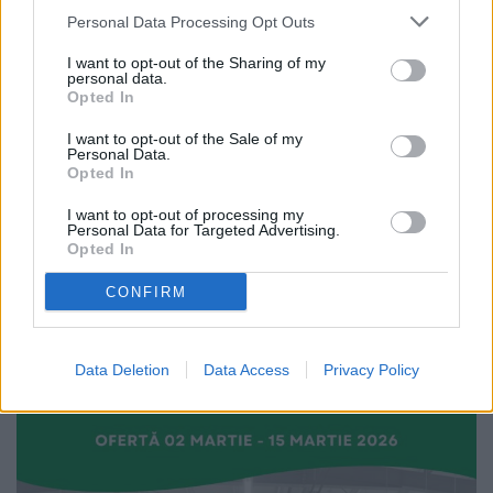
Personal Data Processing Opt Outs
LOCAL
I want to opt-out of the Sharing of my
personal data.
Opted In
I want to opt-out of the Sale of my
Personal Data.
Opted In
27.07.2026
I want to opt-out of processing my
Municipiul Fălticeni are un Centru
Personal Data for Targeted Advertising.
pentru deșeurile voluminoase.
Opted In
Proiectul urmează să devină
operațional
CONFIRM
Data Deletion
Data Access
Privacy Policy