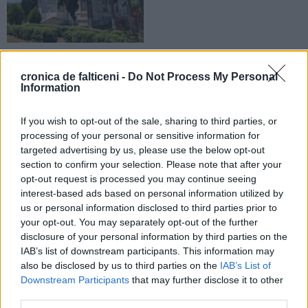
28.07.2026
Sediul Detașamentului de Jandarmi
cronica de falticeni -
Do Not Process My Personal
Fălticeni intră în reabilitare capitală.
Information
Investiție de circa 11 milioane de
lei
If you wish to opt-out of the sale, sharing to third parties, or
processing of your personal or sensitive information for
LOCAL
LOCAL
targeted advertising by us, please use the below opt-out
section to confirm your selection. Please note that after your
opt-out request is processed you may continue seeing
interest-based ads based on personal information utilized by
us or personal information disclosed to third parties prior to
your opt-out. You may separately opt-out of the further
disclosure of your personal information by third parties on the
28.07.2026
27.07.2026
IAB’s list of downstream participants. This information may
Un caz cu final fericit. Spiritul civic
CJ Suceava repartizează 1,7
also be disclosed by us to third parties on the
IAB’s List of
și intervenția Poliției Locale
milioane de lei municipiului
Downstream Participants
that may further disclose it to other
Fălticeni au readus un copil în
Fălticeni. Banii vor fi folosiți pentru
third parties.
brațele familiei
investiții curente