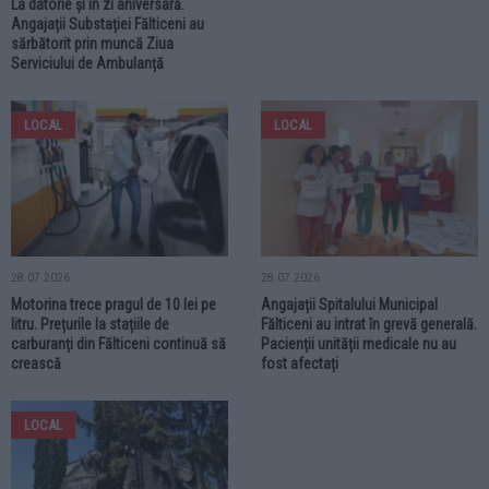
La datorie și în zi aniversară.
Angajații Substației Fălticeni au
sărbătorit prin muncă Ziua
Serviciului de Ambulanță
LOCAL
LOCAL
28.07.2026
28.07.2026
Motorina trece pragul de 10 lei pe
Angajații Spitalului Municipal
litru. Prețurile la stațiile de
Fălticeni au intrat în grevă generală.
carburanți din Fălticeni continuă să
Pacienții unității medicale nu au
crească
fost afectați
LOCAL