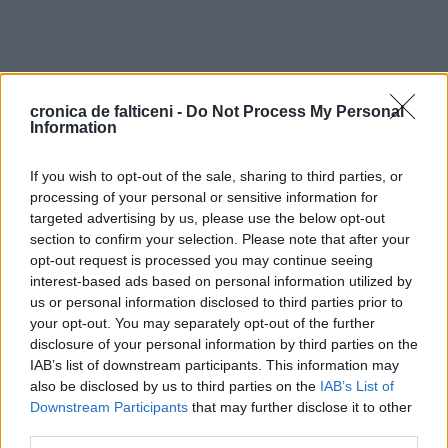
cronica de falticeni -
Do Not Process My Personal
Information
If you wish to opt-out of the sale, sharing to third parties, or
processing of your personal or sensitive information for
targeted advertising by us, please use the below opt-out
section to confirm your selection. Please note that after your
opt-out request is processed you may continue seeing
interest-based ads based on personal information utilized by
NEXT ARTICLE
us or personal information disclosed to third parties prior to
Un tânăr cu probleme psihice este autorul incendiilor
your opt-out. You may separately opt-out of the further
din satul Dumbrava. El și-a incendiat propria casă și
disclosure of your personal information by third parties on the
locuința tatălui său
IAB’s list of downstream participants. This information may
PREVIOUS ARTICLE
also be disclosed by us to third parties on the
IAB’s List of
Minora dispărută din Mălini se întoarce acasă însoțită
Downstream Participants
that may further disclose it to other
de polițiști și de tatăl acesteia. Unde au găsit-o
third parties.
oamenii legii