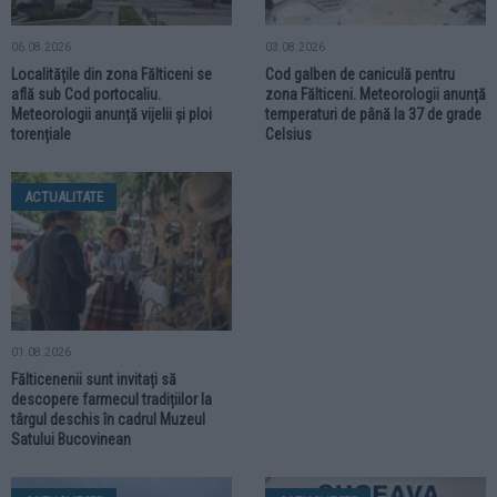
06.08.2026
03.08.2026
Localitățile din zona Fălticeni se
Cod galben de caniculă pentru
află sub Cod portocaliu.
zona Fălticeni. Meteorologii anunță
Meteorologii anunță vijelii și ploi
temperaturi de până la 37 de grade
torențiale
Celsius
ACTUALITATE
01.08.2026
Fălticenenii sunt invitați să
descopere farmecul tradițiilor la
târgul deschis în cadrul Muzeul
Satului Bucovinean