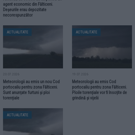
agent economic din Fălticeni.
Deșeurile erau depozitate
necorespunzător
ACTUALITATE
ACTUALITATE
20.07.2026
19.07.2026
Meteorologii au emis un nou Cod
Meteorologii au emis Cod
portocaliu pentru zona Fălticeni.
portocaliu pentru zona Fălticeni.
Sunt anunțate furtuni și ploi
Ploile torențiale vor fi însoțite de
torențiale
grindină și vijelii
ACTUALITATE