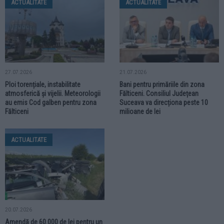
ACTUALITATE
ACTUALITATE
27.07.2026
21.07.2026
Ploi torențiale, instabilitate
Bani pentru primăriile din zona
atmosferică și vijelii. Meteorologii
Fălticeni. Consiliul Județean
au emis Cod galben pentru zona
Suceava va direcționa peste 10
Fălticeni
milioane de lei
ACTUALITATE
20.07.2026
Amendă de 60.000 de lei pentru un