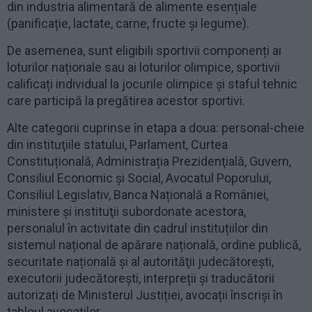
din industria alimentară de alimente esențiale
(panificație, lactate, carne, fructe și legume).
De asemenea, sunt eligibili sportivii componenți ai
loturilor naționale sau ai loturilor olimpice, sportivii
calificați individual la jocurile olimpice și staful tehnic
care participă la pregătirea acestor sportivi.
Alte categorii cuprinse în etapa a doua: personal-cheie
din instituţiile statului, Parlament, Curtea
Constituțională, Administrația Prezidenţială, Guvern,
Consiliul Economic și Social, Avocatul Poporului,
Consiliul Legislativ, Banca Națională a României,
ministere şi instituţii subordonate acestora,
personalul în activitate din cadrul instituțiilor din
sistemul național de apărare națională, ordine publică,
securitate națională şi al autorităţii judecătoreşti,
executorii judecătorești, interpreții și traducătorii
autorizați de Ministerul Justiției, avocații înscriși în
tabloul avocaților