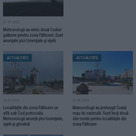
07.07.2026
Meteorologii au emis două Coduri
galbene pentru zona Fălticeni. Sunt
anunțate ploi torențiale și vijelii
ACTUALITATE
ACTUALITATE
02.07.2026
29.06.2026
Localitățile din zona Fălticeni se
Meteorologii au prelungit Codul
află sub Cod portocaliu.
roșu de caniculă. Sunt încă două
Meteorologii anunță ploi torențiale,
zile toride pentru localitățile din
vijelii și grindină
zona Fălticeni