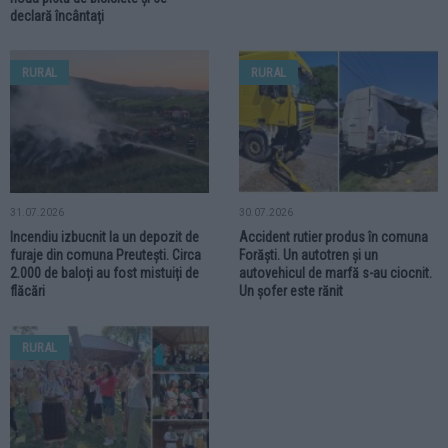
declară încântați
RURAL
RURAL
31.07.2026
30.07.2026
Incendiu izbucnit la un depozit de
Accident rutier produs în comuna
furaje din comuna Preutești. Circa
Forăști. Un autotren și un
2.000 de baloți au fost mistuiți de
autovehicul de marfă s-au ciocnit.
flăcări
Un șofer este rănit
RURAL