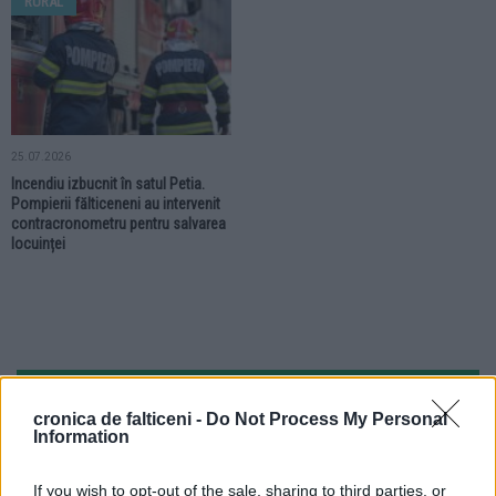
RURAL
25.07.2026
Incendiu izbucnit în satul Petia.
Pompierii fălticeneni au intervenit
contracronometru pentru salvarea
locuinței
cronica de falticeni -
Do Not Process My Personal
Information
If you wish to opt-out of the sale, sharing to third parties, or