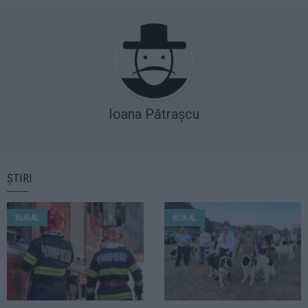
Ioana Pătrașcu
ȘTIRI
RURAL
RURAL