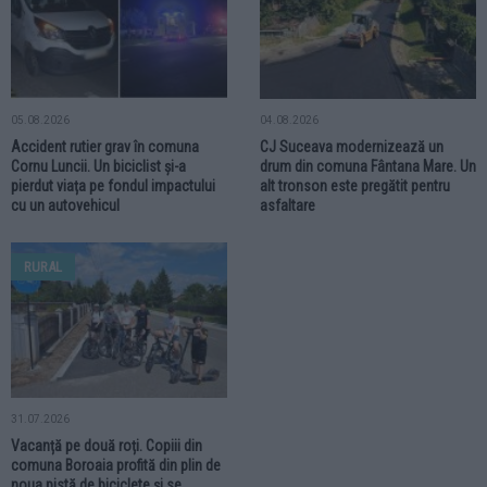
05.08.2026
04.08.2026
Accident rutier grav în comuna
CJ Suceava modernizează un
Cornu Luncii. Un biciclist și-a
drum din comuna Fântana Mare. Un
pierdut viața pe fondul impactului
alt tronson este pregătit pentru
cu un autovehicul
asfaltare
RURAL
31.07.2026
Vacanță pe două roți. Copiii din
comuna Boroaia profită din plin de
noua pistă de biciclete și se