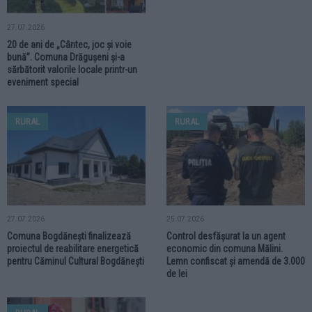
27.07.2026
20 de ani de „Cântec, joc și voie
bună”. Comuna Drăgușeni și-a
sărbătorit valorile locale printr-un
eveniment special
RURAL
RURAL
27.07.2026
25.07.2026
Comuna Bogdănești finalizează
Control desfășurat la un agent
proiectul de reabilitare energetică
economic din comuna Mălini.
pentru Căminul Cultural Bogdănești
Lemn confiscat și amendă de 3.000
de lei