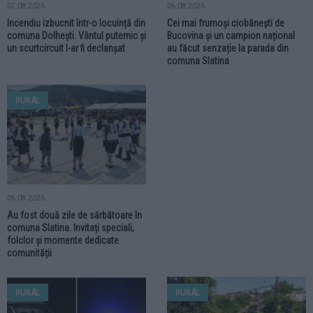
07.08.2026
06.08.2026
Incendiu izbucnit într-o locuință din
Cei mai frumoși ciobănești de
comuna Dolhești. Vântul puternic și
Bucovina și un campion național
un scurtcircuit l-ar fi declanșat
au făcut senzație la parada din
comuna Slatina
RURAL
06.08.2026
Au fost două zile de sărbătoare în
comuna Slatina. Invitați speciali,
folclor și momente dedicate
comunității
RURAL
RURAL