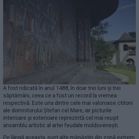
A fost ridicată în anul 1488, în doar trei luni și trei
săptămâni, ceea ce a fost un record la vremea
respectivă. Este una dintre cele mai valoroase ctitorii
ale domnitorului Ștefan cel Mare, iar picturile
interioare și exterioare reprezintă cel mai reușit
ansamblu artistic al artei feudale moldovenești.
Pe lângă aceasta, sunt alte mănăstiri din zonă extrem