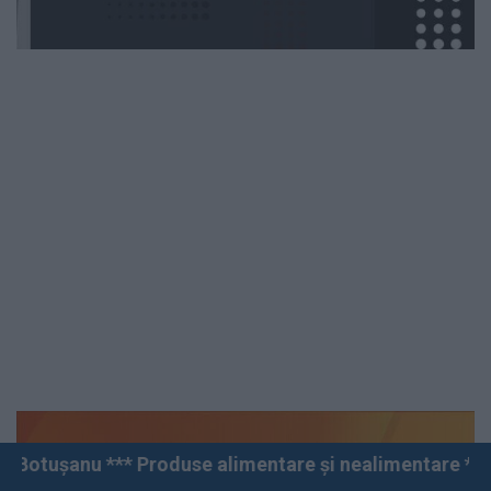
oduse alimentare și nealimentare *** Vânzări angro și c