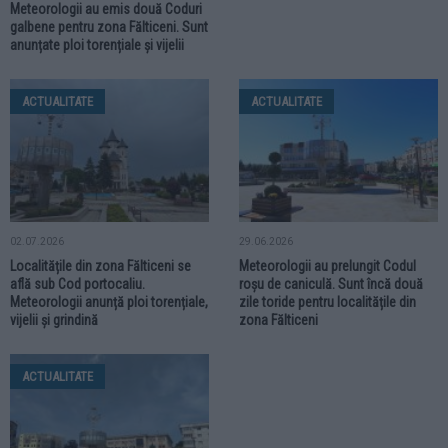
Meteorologii au emis două Coduri
galbene pentru zona Fălticeni. Sunt
anunțate ploi torențiale și vijelii
ACTUALITATE
ACTUALITATE
02.07.2026
29.06.2026
Localitățile din zona Fălticeni se
Meteorologii au prelungit Codul
află sub Cod portocaliu.
roșu de caniculă. Sunt încă două
Meteorologii anunță ploi torențiale,
zile toride pentru localitățile din
vijelii și grindină
zona Fălticeni
ACTUALITATE