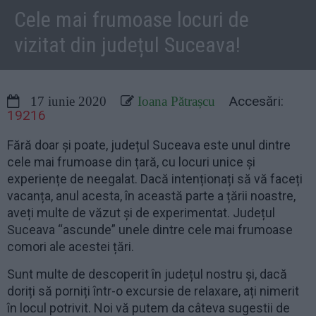
Cele mai frumoase locuri de
vizitat din județul Suceava!
Accesări:
17 iunie 2020
Ioana Pătrașcu
19216
Fără doar și poate, județul Suceava este unul dintre
cele mai frumoase din țară, cu locuri unice și
experiențe de neegalat. Dacă intenționați să vă faceți
vacanța, anul acesta, în această parte a țării noastre,
aveți multe de văzut și de experimentat. Județul
Suceava “ascunde” unele dintre cele mai frumoase
comori ale acestei țări.
Sunt multe de descoperit în județul nostru și, dacă
doriți să porniți într-o excursie de relaxare, ați nimerit
în locul potrivit. Noi vă putem da câteva sugestii de