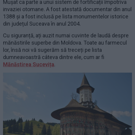
Mușat ca parte a unui sistem de fortificații împotriva
invaziei otomane. A fost atestată documentar din anul
1388 și a fost inclusă pe lista monumentelor istorice
din județul Suceava în anul 2004.
Cu siguranță, ați auzit numai cuvinte de laudă despre
mănăstirile superbe din Moldova. Toate au farmecul
lor, însă noi vă sugerăm să treceți pe lista
dumneavoastră câteva dintre ele, cum ar fi
Mănăstirea Sucevița
.