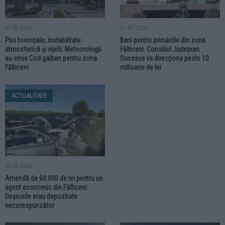
27.07.2026
21.07.2026
Ploi torențiale, instabilitate
Bani pentru primăriile din zona
atmosferică și vijelii. Meteorologii
Fălticeni. Consiliul Județean
au emis Cod galben pentru zona
Suceava va direcționa peste 10
Fălticeni
milioane de lei
ACTUALITATE
20.07.2026
Amendă de 60.000 de lei pentru un
agent economic din Fălticeni.
Deșeurile erau depozitate
necorespunzător