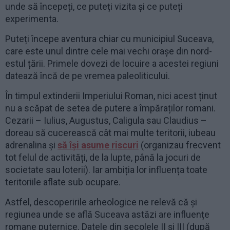
unde să începeți, ce puteți vizita și ce puteți
experimenta.
Puteți începe aventura chiar cu municipiul Suceava,
care este unul dintre cele mai vechi orașe din nord-
estul țării. Primele dovezi de locuire a acestei regiuni
datează încă de pe vremea paleoliticului.
În timpul extinderii Imperiului Roman, nici acest ținut
nu a scăpat de setea de putere a împăraților romani.
Cezarii – Iulius, Augustus, Caligula sau Claudius –
doreau să cucerească cât mai multe teritorii, iubeau
adrenalina și
să își asume riscuri
(organizau frecvent
tot felul de activități, de la lupte, până la jocuri de
societate sau loterii). Iar ambiția lor influența toate
teritoriile aflate sub ocupare.
Astfel, descoperirile arheologice ne relevă că și
regiunea unde se află Suceava astăzi are influențe
romane puternice. Datele din secolele II și III (după