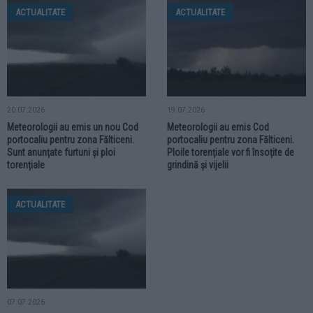
ACTUALITATE
ACTUALITATE
20.07.2026
19.07.2026
Meteorologii au emis un nou Cod
Meteorologii au emis Cod
portocaliu pentru zona Fălticeni.
portocaliu pentru zona Fălticeni.
Sunt anunțate furtuni și ploi
Ploile torențiale vor fi însoțite de
torențiale
grindină și vijelii
ACTUALITATE
07.07.2026