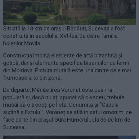
Situată la 18 km de orașul Rădăuți, Sucevița a fost
construită în secolul al XVI-lea, de către familia
boierilor Movila.
Construcția îmbină elemente de artă bizantină și
gotică, dar și elemente specifice bisericilor de lemn
din Moldova. Pictura murală este una dintre cele mai
frumoase arte din zonă.
De departe, Mănăstirea Voroneț este cea mai
populară și, dacă nu ați apucat să o vedeți, trebuie
musai să o treceți pe listă. Denumită și “Capela
sixtină a Estului”, Voroneț se află în satul omonim, ce
face parte din orașul Gura Humorului, la 36 de km de
Suceava.