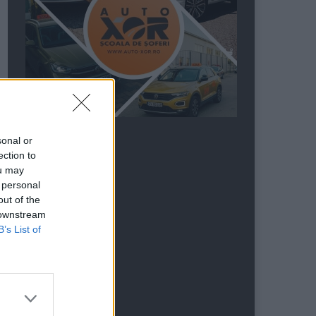
sonal or
ection to
ou may
 personal
out of the
 downstream
B’s List of