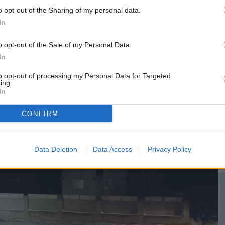
o opt-out of the Sharing of my personal data.
edici SMURD au acordat primul ajutor medical
In
n vârstă de 51 de ani, care a suferit un atac de panică.
l a fost transportat la spital, pentru investigații
o opt-out of the Sale of my Personal Data.
In
lichidat la ora 4:15, iar pompierii au salvat restul casei
to opt-out of processing my Personal Data for Targeted
exa gospodărească, cu bunurile aferente.
ing.
In
CONFIRM
Data Deletion
Data Access
Privacy Policy