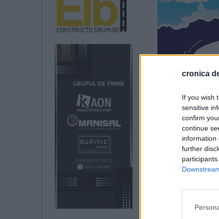
cronica de
If you wish 
sensitive in
confirm you
continue se
information 
further disc
participants
Downstream 
Persona