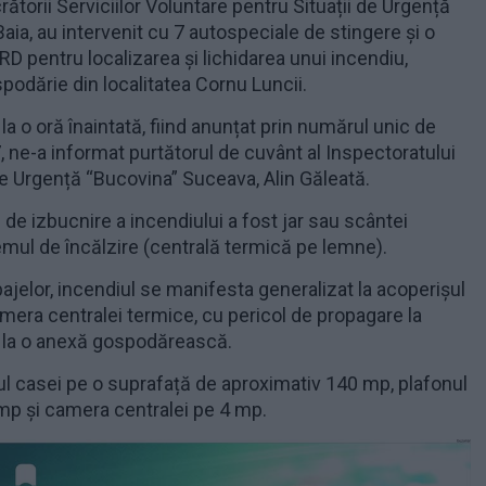
ătorii Serviciilor Voluntare pentru Situații de Urgență
Baia, au intervenit cu 7 autospeciale de stingere și o
 pentru localizarea și lichidarea unui incendiu,
spodărie din localitatea Cornu Luncii.
 la o oră înaintată, fiind anunțat prin numărul unic de
, ne-a informat purtătorul de cuvânt al Inspectoratului
de Urgență “Bucovina” Suceava, Alin Găleată.
de izbucnire a incendiului a fost jar sau scântei
emul de încălzire (centrală termică pe lemne).
ajelor, incendiul se manifesta generalizat la acoperișul
camera centralei termice, cu pericol de propagare la
i la o anexă gospodărească.
ul casei pe o suprafață de aproximativ 140 mp, plafonul
mp și camera centralei pe 4 mp.