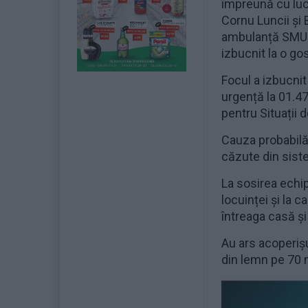
împreună cu lucr
Cornu Luncii și 
ambulanță SMURD
izbucnit la o go
Focul a izbucnit
urgență la 01.47
pentru Situații 
Cauza probabilă 
căzute din sist
La sosirea echip
locuinței și la 
întreaga casă ș
Au ars acoperiș
din lemn pe 70 