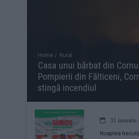
Home
Rural
Casa unui bărbat din Cornu L
Pompierii din Fălticeni, Cor
stingă incendiul
31 ianuarie
Noaptea trecută,