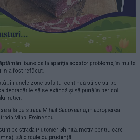
săptămâni bune de la apariția acestor probleme, în multe
ul n-a fost refăcut.
tât, în unele zone asfaltul continuă să se surpe,
ca degradările să se extindă și să pună în pericol
ui rutier.
 se află pe strada Mihail Sadoveanu, în apropierea
 strada Mihai Eminescu.
sunt pe strada Plutonier Ghiniță, motiv pentru care
emnați să circule cu prudență.