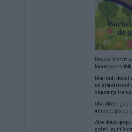
Deși au trecut 
locuri carosabil
Mai mult decât a
existând riscul 
siguranța traficul
Una dintre găuri
intersecției cu
Alte două gropi 
șoferii sunt înd