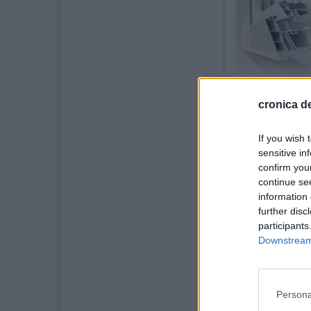
cronica de
4 iulie 2026
If you wish 
Au apărut ca ciu
sensitive in
prezență cotidia
confirm you
municipiul Fălti
continue se
autoturisme, car
information 
further disc
Din acest motiv, 
participants
Downstream 
În mai multe loc
unele dintre ace
fel de element d
Persona
Degradările au a