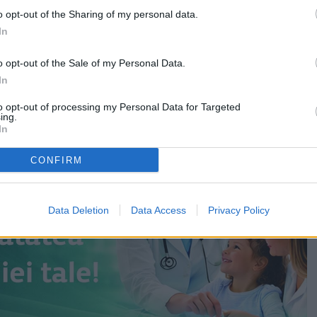
ri de modernizare ale rețelelor de alimentare cu apă
o opt-out of the Sharing of my personal data.
tate de un agent economic din București.
In
arosabilul a cedat după intervențiile realizate pentru
o opt-out of the Sale of my Personal Data.
rețeaua de apă și canalizare.
In
to opt-out of processing my Personal Data for Targeted
ing.
In
CONFIRM
Data Deletion
Data Access
Privacy Policy