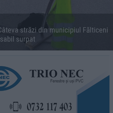
âteva străzi din municipiul Fălticeni
osabil surpat