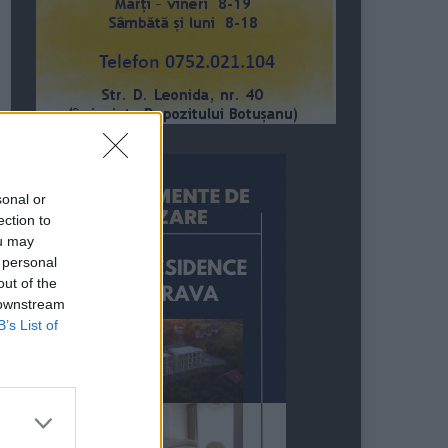
sonal or
ection to
ou may
 personal
out of the
 downstream
B’s List of