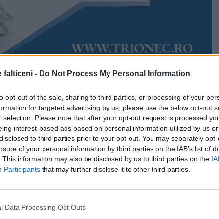
 falticeni -
Do Not Process My Personal Information
Accesări:
1267
Rudy Hödl
to opt-out of the sale, sharing to third parties, or processing of your per
percile după ploaie. Găurile în carosabil au devenit
formation for targeted advertising by us, please use the below opt-out s
nă pentru șoferii care circulă pe câteva străzi din
r selection. Please note that after your opt-out request is processed y
ceni. Cavitățile ivite pe carosabil sunt un pericol pentru
eing interest-based ads based on personal information utilized by us or
e, oricând pot să își deterioreze jantele.
disclosed to third parties prior to your opt-out. You may separately opt-
losure of your personal information by third parties on the IAB’s list of
șoferii trebuie să fie cu ochii în patru.
. This information may also be disclosed by us to third parties on the
IA
Participants
that may further disclose it to other third parties.
uri, acestea sunt asociate cu porțiuni de asfalt surpat,
stea fiind insuficient semnalizate sau chiar fără niciun
e avertizare.
l Data Processing Opt Outs
părut în urma ploilor torențiale, în zonele în care au fost