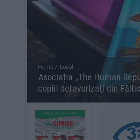
Home
Local
Asociația „The Human Repub
copiii defavorizați din Fălti