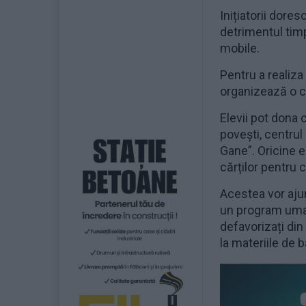
Inițiatorii dores
detrimentul timp
mobile.
Pentru a realiz
organizează o co
Elevii pot dona c
povești, centrul 
Gane”. Oricine 
cărților pentru c
Acestea vor ajun
un program uman
defavorizați din
la materiile de b