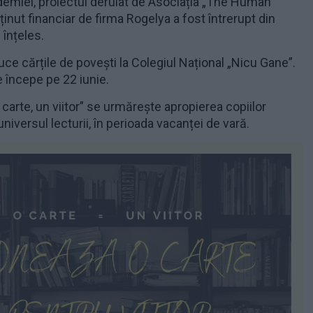
demiei, proiectul derulat de Asociația „The Human
ținut financiar de firma Rogelya a fost întrerupt din
înțeles.
uce cărțile de povești la Colegiul Național „Nicu Gane”.
 începe pe 22 iunie.
 carte, un viitor” se urmărește apropierea copiilor
universul lecturii, în perioada vacanței de vară.