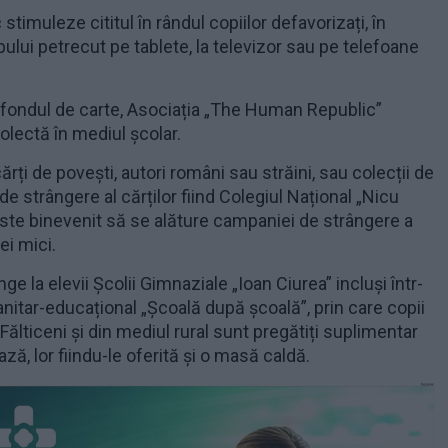
c stimuleze cititul în rândul copiilor defavorizați, în
ului petrecut pe tablete, la televizor sau pe telefoane
a fondul de carte, Asociația „The Human Republic”
lectă în mediul școlar.
ărți de povești, autori români sau străini, sau colecții de
de strângere al cărților fiind Colegiul Național „Nicu
este binevenit să se alăture campaniei de strângere a
ei mici.
ge la elevii Școlii Gimnaziale „Ioan Ciurea” incluși într-
itar-educațional „Școală după școală”, prin care copii
 Fălticeni și din mediul rural sunt pregătiți suplimentar
ază, lor fiindu-le oferită și o masă caldă.