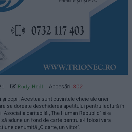
Accesări:
302
21
Rudy Hödl
 și copii. Acestea sunt cuvintele cheie ale unei
re se dorește deschiderea apetitului pentru lectură în
i. Asociația caritabilă „The Human Republic” și-a
 să adune un fond de carte pentru a-l folosi vara
cțiune denumită „O carte, un viitor”.