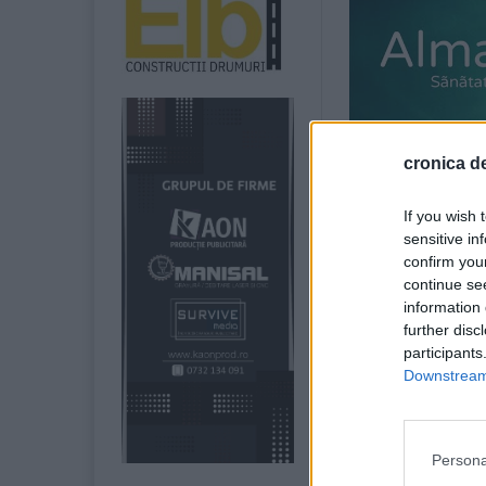
cronica de
If you wish 
sensitive in
confirm you
continue se
information 
further disc
participants
Downstream 
Persona