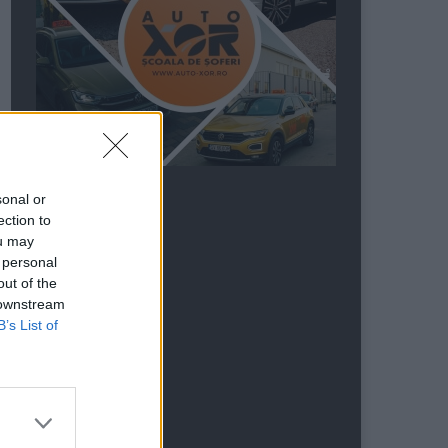
sonal or
ection to
ou may
 personal
out of the
 downstream
B’s List of