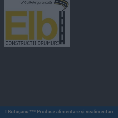
 Produse alimentare și nealimentare *** Vânzări angro 