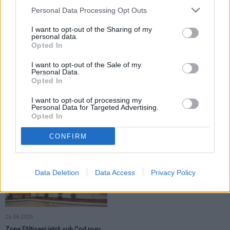
ACTUALITATE
ACTUALITATE
Personal Data Processing Opt Outs
I want to opt-out of the Sharing of my
personal data.
Opted In
I want to opt-out of the Sale of my
Personal Data.
02.07.2026
29.06.2026
Opted In
Localitățile din zona Fălticeni se
Meteorologii au prelungit Codul
află sub Cod portocaliu.
roșu de caniculă. Sunt încă două
I want to opt-out of processing my
Meteorologii anunță ploi torențiale,
zile toride pentru localitățile din
Personal Data for Targeted Advertising.
vijelii și grindină
zona Fălticeni
Opted In
CONFIRM
ACTUALITATE
Data Deletion
Data Access
Privacy Policy
26.06.2026
Zona Fălticeni intră sub Cod roșu