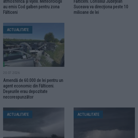
atmosferică și vijelii. Meteorologii
Fălticeni. Consiliul Județean
au emis Cod galben pentru zona
Suceava va direcționa peste 10
Fălticeni
milioane de lei
ACTUALITATE
20.07.2026
Amendă de 60.000 de lei pentru un
agent economic din Fălticeni.
Deșeurile erau depozitate
necorespunzător
ACTUALITATE
ACTUALITATE