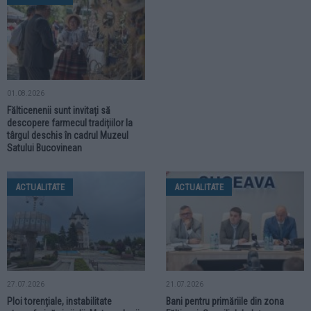
01.08.2026
Fălticenenii sunt invitați să
descopere farmecul tradițiilor la
târgul deschis în cadrul Muzeul
Satului Bucovinean
ACTUALITATE
ACTUALITATE
27.07.2026
21.07.2026
Ploi torențiale, instabilitate
Bani pentru primăriile din zona