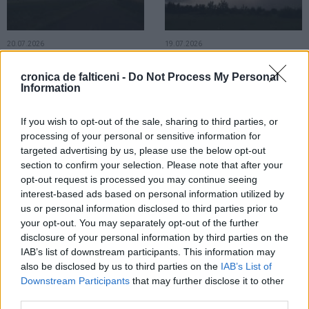
20.07.2026
19.07.2026
Meteorologii au emis un nou Cod
Meteorologii au emis Cod
portocaliu pentru zona Fălticeni.
portocaliu pentru zona Fălticeni.
cronica de falticeni -
Do Not Process My Personal
Sunt anunțate furtuni și ploi
Ploile torențiale vor fi însoțite de
Information
torențiale
grindină și vijelii
If you wish to opt-out of the sale, sharing to third parties, or
processing of your personal or sensitive information for
ACTUALITATE
targeted advertising by us, please use the below opt-out
section to confirm your selection. Please note that after your
opt-out request is processed you may continue seeing
interest-based ads based on personal information utilized by
us or personal information disclosed to third parties prior to
your opt-out. You may separately opt-out of the further
07.07.2026
disclosure of your personal information by third parties on the
Meteorologii au emis două Coduri
IAB’s list of downstream participants. This information may
galbene pentru zona Fălticeni. Sunt
also be disclosed by us to third parties on the
IAB’s List of
anunțate ploi torențiale și vijelii
Downstream Participants
that may further disclose it to other
third parties.