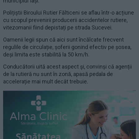
municipiul Iași.
Polițiștii Biroului Rutier Fălticeni se aflau într-o acțiune
cu scopul prevenirii producerii accidentelor rutiere,
vitezomanii fiind depistați pe strada Sucevei.
Oamenii legii spun că aici sunt încălcate frecvent
regulile de circulație, șoferii gonind efectiv pe șosea,
deși limita este stabilită la 50 km/h.
Conducătorii uită acest aspect și, convinși că agenții
de la rutieră nu sunt în zonă, apasă pedala de
accelerație mai mult decât trebuie.