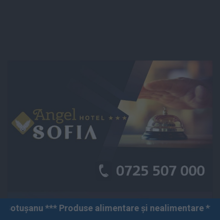
roduse alimentare și nealimentare *** Vânzări angro și 