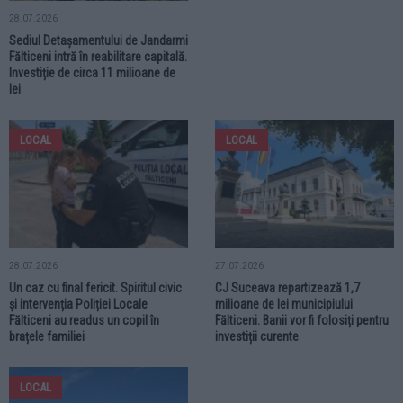
28.07.2026
Sediul Detașamentului de Jandarmi
Fălticeni intră în reabilitare capitală.
Investiție de circa 11 milioane de
lei
LOCAL
LOCAL
28.07.2026
27.07.2026
Un caz cu final fericit. Spiritul civic
CJ Suceava repartizează 1,7
și intervenția Poliției Locale
milioane de lei municipiului
Fălticeni au readus un copil în
Fălticeni. Banii vor fi folosiți pentru
brațele familiei
investiții curente
LOCAL