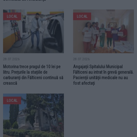
LOCAL
LOCAL
28.07.2026
28.07.2026
Motorina trece pragul de 10 lei pe
Angajații Spitalului Municipal
litru. Prețurile la stațiile de
Fălticeni au intrat în grevă generală.
carburanți din Fălticeni continuă să
Pacienții unității medicale nu au
crească
fost afectați
LOCAL