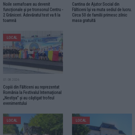
Noile semafoare au devenit
Cantina de Ajutor Social din
funcționale și pe tronsonul Centru -
Fălticeni își va muta sediul de lucru.
2 Grăniceri. Adevăratul test va fi la
Circa 50 de familii primesc zilnic
toamnă
masa gratuită
LOCAL
01.08.2026
Copiii din Fălticeni au reprezentat
România la Festivalul Internațional
„Nestiya” și au câștigat trofeul
evenimentului
LOCAL
LOCAL