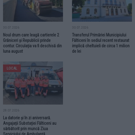
30.07.2026
30.07.2026
Noul drum care leagă cartierele 2
Transferul Primăriei Municipiului
Grăniceri și Republicii prinde
Fălticeni în sediul recent restaurat
contur. Circulația va fi deschisă din
implică cheltuieli de circa 1 milion
luna august
de lei
LOCAL
28.07.2026
La datorie și în zi aniversară.
Angajații Substației Fălticeni au
sărbătorit prin muncă Ziua
Serviciului de Ambulanță