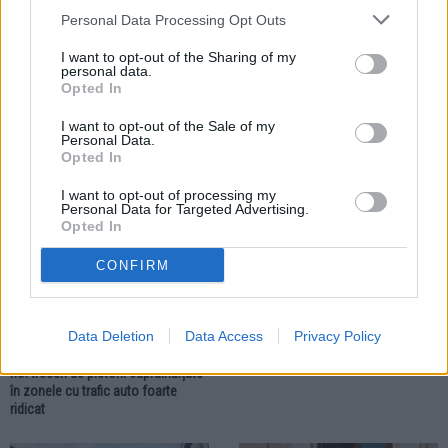
Personal Data Processing Opt Outs
I want to opt-out of the Sharing of my
09.08.2026
08.08.2026
personal data.
Tâlhărie și urmărire la ceas de
Municipiul Fălticeni își
Opted In
noapte. Polițiștii din Fălticeni l-au
realimentează bugetul cu 1,8
prins pe un tânăr și au recuperat
milioane de lei. Banii sunt pentru
I want to opt-out of the Sale of my
lănțișorul de aur
noi investiții și cheltuieli
Personal Data.
Opted In
LOCAL
I want to opt-out of processing my
Personal Data for Targeted Advertising.
Opted In
CONFIRM
08.08.2026
Data Deletion
Data Access
Privacy Policy
Municipiul Fălticeni va avea patru
noi treceri de pietoni supraînălțate
în zonele cu trafic auto foarte
ridicat