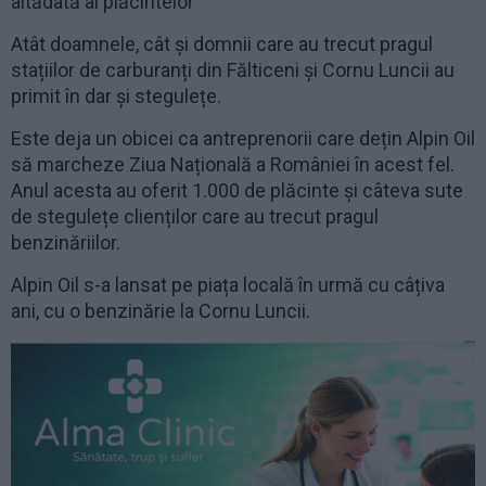
altădată al plăcintelor
Atât doamnele, cât și domnii care au trecut pragul
stațiilor de carburanți din Fălticeni și Cornu Luncii au
primit în dar și stegulețe.
Este deja un obicei ca antreprenorii care dețin Alpin Oil
să marcheze Ziua Națională a României în acest fel.
Anul acesta au oferit 1.000 de plăcinte și câteva sute
de stegulețe clienților care au trecut pragul
benzinăriilor.
Alpin Oil s-a lansat pe piața locală în urmă cu câțiva
ani, cu o benzinărie la Cornu Luncii.