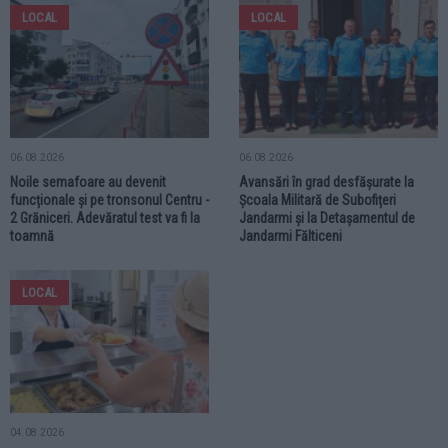
LOCAL
LOCAL
06.08.2026
06.08.2026
Noile semafoare au devenit
Avansări în grad desfășurate la
funcționale și pe tronsonul Centru -
Școala Militară de Subofițeri
2 Grăniceri. Adevăratul test va fi la
Jandarmi și la Detașamentul de
toamnă
Jandarmi Fălticeni
LOCAL
04.08.2026