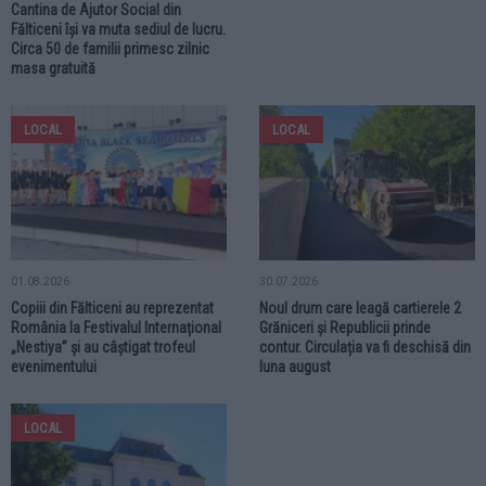
Cantina de Ajutor Social din
Fălticeni își va muta sediul de lucru.
Circa 50 de familii primesc zilnic
masa gratuită
LOCAL
LOCAL
01.08.2026
30.07.2026
Copiii din Fălticeni au reprezentat
Noul drum care leagă cartierele 2
România la Festivalul Internațional
Grăniceri și Republicii prinde
„Nestiya” și au câștigat trofeul
contur. Circulația va fi deschisă din
evenimentului
luna august
LOCAL