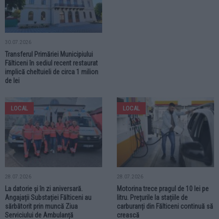
30.07.2026
Transferul Primăriei Municipiului
Fălticeni în sediul recent restaurat
implică cheltuieli de circa 1 milion
de lei
LOCAL
LOCAL
28.07.2026
28.07.2026
La datorie și în zi aniversară.
Motorina trece pragul de 10 lei pe
Angajații Substației Fălticeni au
litru. Prețurile la stațiile de
sărbătorit prin muncă Ziua
carburanți din Fălticeni continuă să
Serviciului de Ambulanță
crească