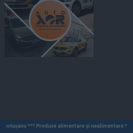
 alimentare și nealimentare *** Vânzări angro și cu am