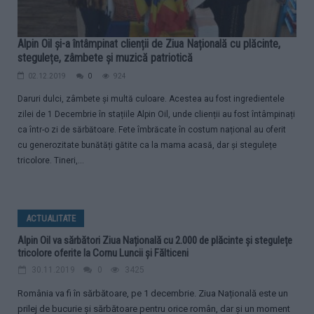
Alpin Oil și-a întâmpinat clienții de Ziua Națională cu plăcinte,
stegulețe, zâmbete și muzică patriotică
02.12.2019
0
924
Daruri dulci, zâmbete și multă culoare. Acestea au fost ingredientele
zilei de 1 Decembrie în stațiile Alpin Oil, unde clienții au fost întâmpinați
ca într-o zi de sărbătoare. Fete îmbrăcate în costum național au oferit
cu generozitate bunătăți gătite ca la mama acasă, dar și stegulețe
tricolore. Tineri,...
ACTUALITATE
Alpin Oil va sărbători Ziua Națională cu 2.000 de plăcinte și stegulețe
tricolore oferite la Cornu Luncii și Fălticeni
30.11.2019
0
3425
România va fi în sărbătoare, pe 1 decembrie. Ziua Națională este un
prilej de bucurie și sărbătoare pentru orice român, dar și un moment