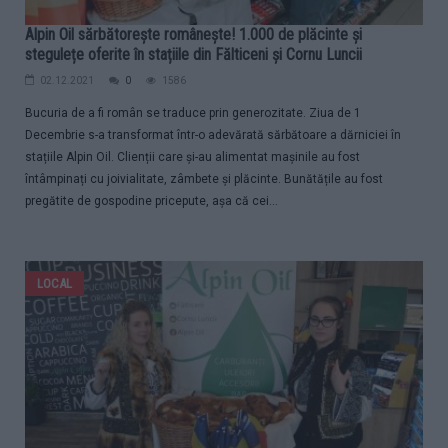
Alpin Oil sărbătorește românește! 1.000 de plăcinte și
stegulețe oferite în stațiile din Fălticeni și Cornu Luncii
02.12.2021
0
1586
Bucuria de a fi român se traduce prin generozitate. Ziua de 1
Decembrie s-a transformat într-o adevărată sărbătoare a dărniciei în
stațiile Alpin Oil. Clienții care și-au alimentat mașinile au fost
întâmpinați cu joivialitate, zâmbete și plăcinte. Bunătățile au fost
pregătite de gospodine pricepute, așa că cei...
LOCAL