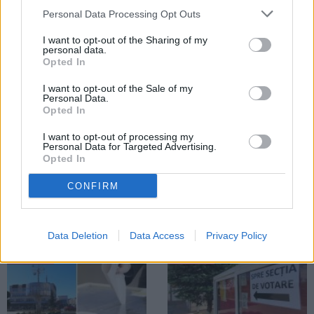
Rezultate finale în Fălticeni. Nicușor
rezultate ale caselor de sondare.
Personal Data Processing Opt Outs
Dan câștigă cu 51,96%. George
Nicușor Dan este în fața lui George
Simion are 48,04%
Simion
I want to opt-out of the Sharing of my
personal data.
Opted In
ALEGERI
I want to opt-out of the Sale of my
Personal Data.
Opted In
I want to opt-out of processing my
Personal Data for Targeted Advertising.
Opted In
18.05.2025
CONFIRM
Alegeri Prezidențiale 2025. Turul 2.
Prezența la vot este foarte ridicată
în Fălticeni. Datele de la ora 19:00
Data Deletion
Data Access
Privacy Policy
ALEGERI
ALEGERI