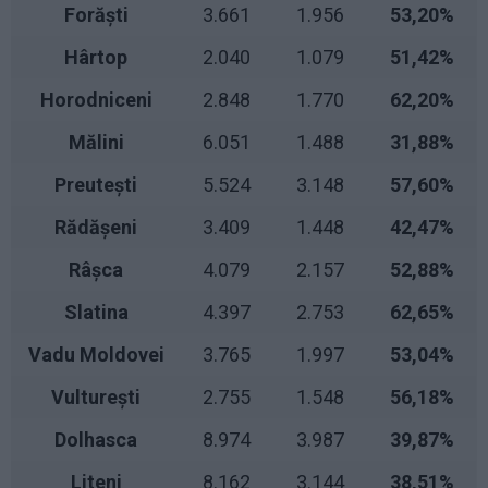
Forăști
3.661
1.956
53,20%
Hârtop
2.040
1.079
51,42%
Horodniceni
2.848
1.770
62,20%
Mălini
6.051
1.488
31,88%
Preutești
5.524
3.148
57,60%
Rădășeni
3.409
1.448
42,47%
Râșca
4.079
2.157
52,88%
Slatina
4.397
2.753
62,65%
Vadu Moldovei
3.765
1.997
53,04%
Vulturești
2.755
1.548
56,18%
Dolhasca
8.974
3.987
39,87%
Liteni
8.162
3.144
38,51%