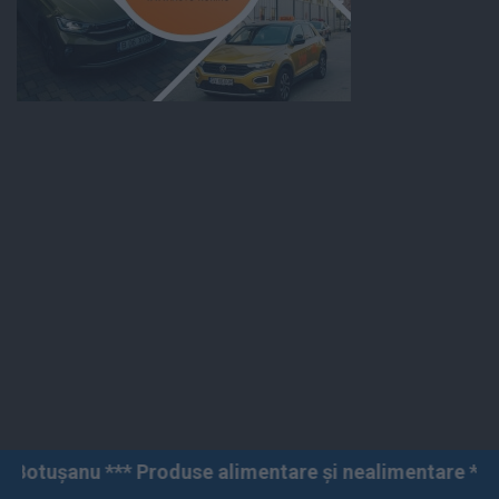
Produse alimentare și nealimentare *** Vânzări angro și