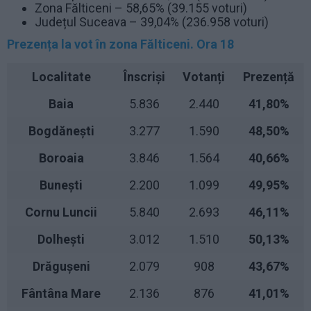
Zona Fălticeni – 58,65% (39.155 voturi)
Județul Suceava – 39,04% (236.958 voturi)
Prezența la vot în zona Fălticeni. Ora 18
Localitate
Înscriși
Votanți
Prezență
Baia
5.836
2.440
41,80%
Bogdănești
3.277
1.590
48,50%
Boroaia
3.846
1.564
40,66%
Bunești
2.200
1.099
49,95%
Cornu Luncii
5.840
2.693
46,11%
Dolhești
3.012
1.510
50,13%
Drăgușeni
2.079
908
43,67%
Fântâna Mare
2.136
876
41,01%