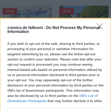
LOCAL
LOCAL
cronica de falticeni -
Do Not Process My Personal
Information
If you wish to opt-out of the sale, sharing to third parties, or
01.08.2026
30.07.2026
processing of your personal or sensitive information for
Copiii din Fălticeni au reprezentat
Noul drum care leagă cartierele 2
targeted advertising by us, please use the below opt-out
România la Festivalul Internațional
Grăniceri și Republicii prinde
section to confirm your selection. Please note that after your
„Nestiya” și au câștigat trofeul
contur. Circulația va fi deschisă din
opt-out request is processed you may continue seeing
evenimentului
luna august
interest-based ads based on personal information utilized by
us or personal information disclosed to third parties prior to
LOCAL
your opt-out. You may separately opt-out of the further
disclosure of your personal information by third parties on the
IAB’s list of downstream participants. This information may
also be disclosed by us to third parties on the
IAB’s List of
Downstream Participants
that may further disclose it to other
third parties.