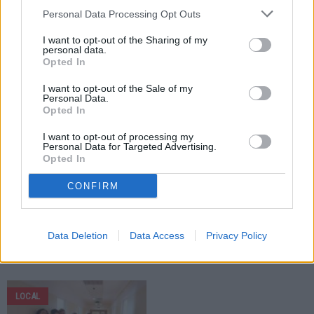
30.07.2026
Personal Data Processing Opt Outs
Transferul Primăriei Municipiului
Fălticeni în sediul recent restaurat
I want to opt-out of the Sharing of my
personal data.
implică cheltuieli de circa 1 milion
Opted In
de lei
I want to opt-out of the Sale of my
Personal Data.
LOCAL
LOCAL
Opted In
I want to opt-out of processing my
Personal Data for Targeted Advertising.
Opted In
CONFIRM
28.07.2026
28.07.2026
La datorie și în zi aniversară.
Motorina trece pragul de 10 lei pe
Angajații Substației Fălticeni au
litru. Prețurile la stațiile de
Data Deletion
Data Access
Privacy Policy
sărbătorit prin muncă Ziua
carburanți din Fălticeni continuă să
Serviciului de Ambulanță
crească
LOCAL