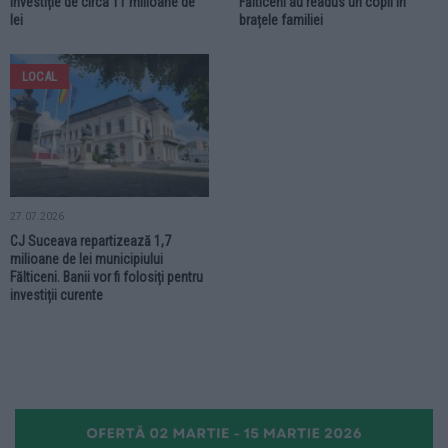
Investiție de circa 11 milioane de
Fălticeni au readus un copil în
lei
brațele familiei
LOCAL
27.07.2026
CJ Suceava repartizează 1,7
milioane de lei municipiului
Fălticeni. Banii vor fi folosiți pentru
investiții curente