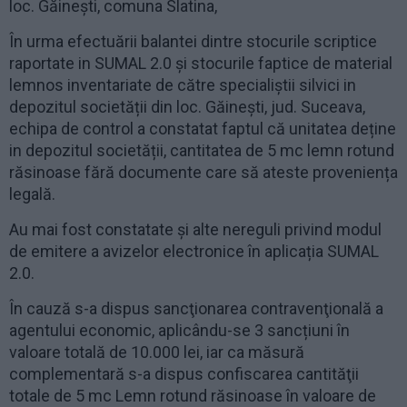
loc. Găinești, comuna Slatina,
În urma efectuării balantei dintre stocurile scriptice
raportate in SUMAL 2.0 și stocurile faptice de material
lemnos inventariate de către specialiștii silvici in
depozitul societății din loc. Găinești, jud. Suceava,
echipa de control a constatat faptul că unitatea deține
in depozitul societății, cantitatea de 5 mc lemn rotund
răsinoase fără documente care să ateste proveniența
legală.
Au mai fost constatate și alte nereguli privind modul
de emitere a avizelor electronice în aplicația SUMAL
2.0.
În cauză s-a dispus sancţionarea contravenţională a
agentului economic, aplicându-se 3 sancțiuni în
valoare totală de 10.000 lei, iar ca măsură
complementară s-a dispus confiscarea cantităţii
totale de 5 mc Lemn rotund răsinoase în valoare de