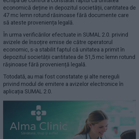
echipa de control a constatat faptul că unitatea
economică deține in depozitul societății, cantitatea de
47 mc lemn rotund răsinoase fără documente care
să ateste proveniența legală.
În urma verificărilor efectuate in SUMAL 2.0. privind
avizele de însoțire emise de către operatorul
economic, s-a stabilit faptul că unitatea a primit în
depozitul societății cantitatea de 51,5 mc lemn rotund
rășinoase fără proveniență legală.
Totodată, au mai fost constatate și alte nereguli
privind modul de emitere a avizelor electronice în
aplicația SUMAL 2.0.