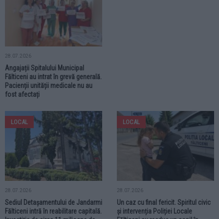
28.07.2026
Angajații Spitalului Municipal
Fălticeni au intrat în grevă generală.
Pacienții unității medicale nu au
fost afectați
LOCAL
LOCAL
28.07.2026
28.07.2026
Sediul Detașamentului de Jandarmi
Un caz cu final fericit. Spiritul civic
Fălticeni intră în reabilitare capitală.
și intervenția Poliției Locale