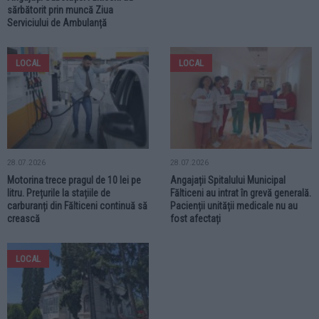
sărbătorit prin muncă Ziua
Serviciului de Ambulanță
LOCAL
LOCAL
28.07.2026
28.07.2026
Motorina trece pragul de 10 lei pe
Angajații Spitalului Municipal
litru. Prețurile la stațiile de
Fălticeni au intrat în grevă generală.
carburanți din Fălticeni continuă să
Pacienții unității medicale nu au
crească
fost afectați
LOCAL