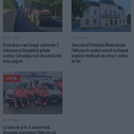
30.07.2026
30.07.2026
Noul drum care leagă cartierele 2
Transferul Primăriei Municipiului
Grăniceri și Republicii prinde
Fălticeni în sediul recent restaurat
contur. Circulația va fi deschisă din
implică cheltuieli de circa 1 milion
luna august
de lei
LOCAL
28.07.2026
La datorie și în zi aniversară.
Angajații Substației Fălticeni au