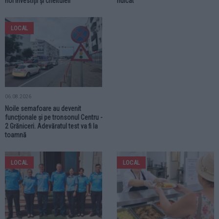
noi investiții și cheltuieli
ridicat
LOCAL
06.08.2026
Noile semafoare au devenit
funcționale și pe tronsonul Centru -
2 Grăniceri. Adevăratul test va fi la
toamnă
LOCAL
LOCAL