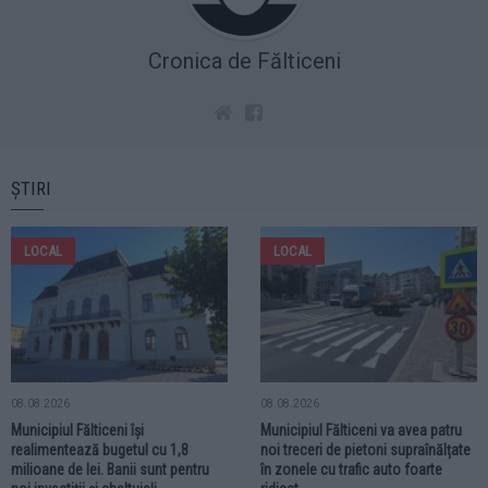
Cronica de Fălticeni
ȘTIRI
LOCAL
LOCAL
08.08.2026
08.08.2026
Municipiul Fălticeni își
Municipiul Fălticeni va avea patru
realimentează bugetul cu 1,8
noi treceri de pietoni supraînălțate
milioane de lei. Banii sunt pentru
în zonele cu trafic auto foarte