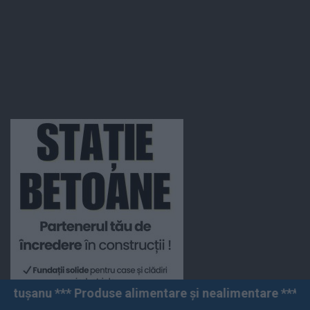
duse alimentare și nealimentare *** Vânzări angro și cu