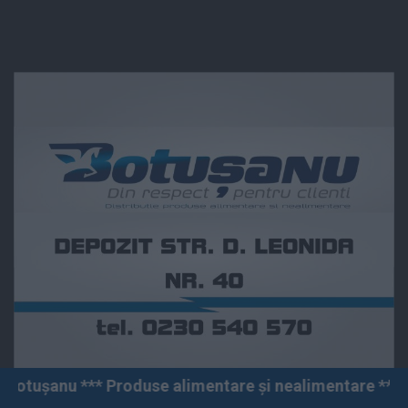
roduse alimentare și nealimentare *** Vânzări angro și