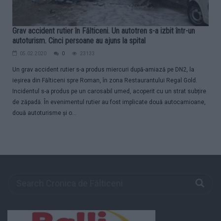
Grav accident rutier în Fălticeni. Un autotren s-a izbit într-un
autoturism. Cinci persoane au ajuns la spital
05.02.2020
0
23133
Un grav accident rutier s-a produs miercuri după-amiază pe DN2, la
ieșirea din Fălticeni spre Roman, în zona Restaurantului Regal Gold.
Incidentul s-a produs pe un carosabil umed, acoperit cu un strat subțire
de zăpadă. În evenimentul rutier au fost implicate două autocamioane,
două autoturisme și o...