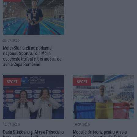
22.07.2026
Matei Stan urcă pe podiumul
național. Sportivul din Mălini
cucerește trofeul și trei medalii de
aur la Cupa României
SPORT
SPORT
12.07.2026
10.07.2026
Daria Silișteanu și Aissia Prisecariu
Medalie de bronz pentru Aissia