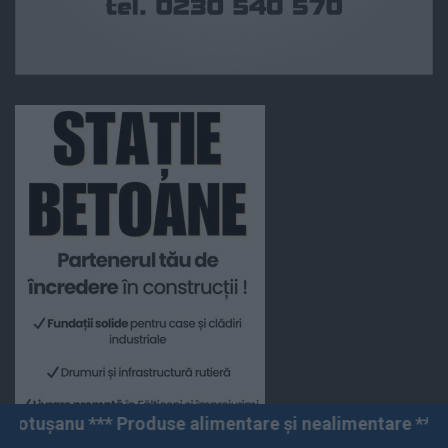
roduse alimentare și nealimentare *** Vânzări angro și 