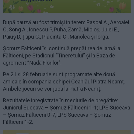
După pauză au fost trimiși în teren: Pascal A., Aeroaiei
C, Song A., Ionescu P, Puha, Zamă, Micloș, Julei E.,
Paiuș D, Țapu C., Plăcintă C., Manolea și Iorga.
Șomuz Fălticeni își continuă pregătirea de iarnă la
Fălticeni, pe Stadionul “Tineretului” și la Baza de
agrement “Nada Florilor”.
Pe 21 și 28 februarie sunt programate alte două
amicale în compania echipei Ceahlăul Piatra Neamț.
Ambele jocuri se vor juca la Piatra Neamț.
Rezultatele înregistrate în meciurile de pregătire:
Juniorul Suceava – Șomuz Fălticeni 1-1; LPS Suceava
– Șomuz Fălticeni 0-7; LPS Suceava – Șomuz
Fălticeni 1-2.