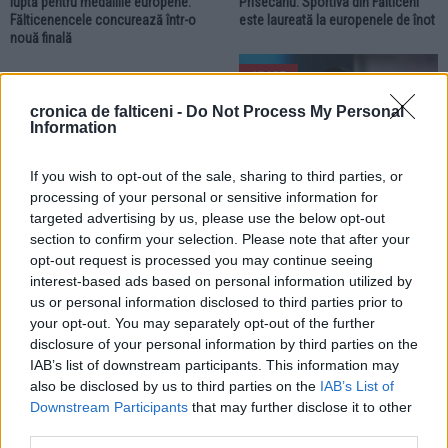
luptă pentru medaliile europene.
Prisecariu. Sportiva din Fălticeni
Fălticenencele concurează într-o
este laureată la europenele de înot
nouă finală
SPORT
cronica de falticeni -
Do Not Process My Personal
Information
If you wish to opt-out of the sale, sharing to third parties, or
processing of your personal or sensitive information for
targeted advertising by us, please use the below opt-out
08.07.2026
section to confirm your selection. Please note that after your
Daria Silișteanu este noua
campioană europeană la înot.
opt-out request is processed you may continue seeing
Sportiva din Fălticeni stabilește și
interest-based ads based on personal information utilized by
un nou record național
us or personal information disclosed to third parties prior to
your opt-out. You may separately opt-out of the further
disclosure of your personal information by third parties on the
SPORT
SPORT
IAB’s list of downstream participants. This information may
also be disclosed by us to third parties on the
IAB’s List of
Downstream Participants
that may further disclose it to other
third parties.