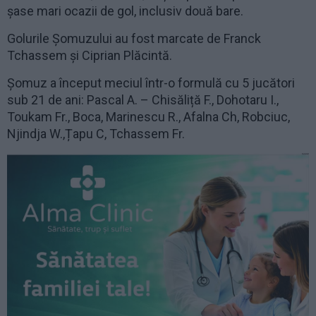
șase mari ocazii de gol, inclusiv două bare.
Golurile Șomuzului au fost marcate de Franck
Tchassem și Ciprian Plăcintă.
Șomuz a început meciul într-o formulă cu 5 jucători
sub 21 de ani: Pascal A. – Chisăliță F., Dohotaru I.,
Toukam Fr., Boca, Marinescu R., Afalna Ch, Robciuc,
Njindja W.,Țapu C, Tchassem Fr.