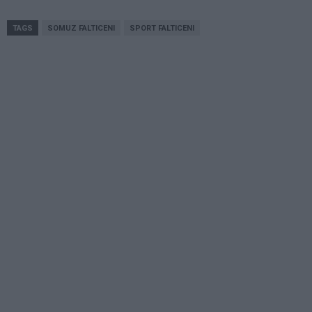
TAGS
SOMUZ FALTICENI
SPORT FALTICENI