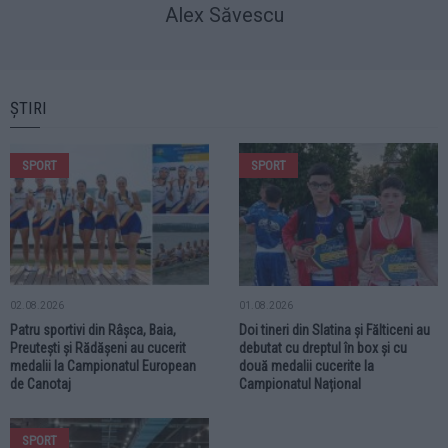
Alex Săvescu
ȘTIRI
SPORT
SPORT
02.08.2026
01.08.2026
Patru sportivi din Râșca, Baia,
Doi tineri din Slatina și Fălticeni au
Preutești și Rădășeni au cucerit
debutat cu dreptul în box și cu
medalii la Campionatul European
două medalii cucerite la
de Canotaj
Campionatul Național
SPORT