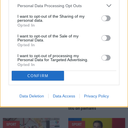
Personal Data Processing Opt Outs
03.07.2026
23.06.2026
I want to opt-out of the Sharing of my
Talentele fotbalului juvenil au
Cinci sportivi din Fălticeni, Râșca,
personal data.
participat la Cupa „Campionii
Dolhasca, Preutești au strălucit la
Opted In
Viitorului”. Competiția s-a
Cupa României la Canotaj Juniori
desfășurat la Dolhești
I want to opt-out of the Sale of my
Personal Data.
Opted In
SPORT
I want to opt-out of processing my
Personal Data for Targeted Advertising.
Opted In
CONFIRM
31.05.2026
Fălticeneanul Eusebiu Prisacă este
Data Deletion
Data Access
Privacy Policy
dublu Campion Național la
Atletism. Acesta este al nouălea
titlu din palmares
SPORT
SPORT