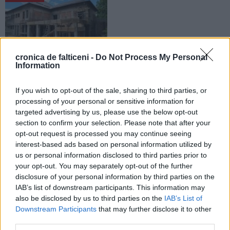
cronica de falticeni -
Do Not Process My Personal
Information
18.06.2026
Spitalul de Îngrijiri Paliative din
Fălticeni prinde contur.
If you wish to opt-out of the sale, sharing to third parties, or
Deschiderea este prevăzută pentru
processing of your personal or sensitive information for
finalul acestui an
targeted advertising by us, please use the below opt-out
section to confirm your selection. Please note that after your
opt-out request is processed you may continue seeing
EXCLUSIV
EXCLUSIV
interest-based ads based on personal information utilized by
us or personal information disclosed to third parties prior to
your opt-out. You may separately opt-out of the further
disclosure of your personal information by third parties on the
IAB’s list of downstream participants. This information may
also be disclosed by us to third parties on the
IAB’s List of
Downstream Participants
that may further disclose it to other
11.06.2026
20.05.2026
third parties.
Schimbare în traficul rutier din
Patru intersecții din Fălticeni