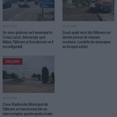
29.07.2026
24.07.2026
Un sens giratoriu va fi amenajat în
Două spații verzi din Fălticeni vor
Cornu Luncii. Intersecția spre
deveni parcuri de relaxare
Mălini, Fălticeni și Horodniceni va fi
moderne. Lucrările de amenajare
reconfigurată
au început astăzi
EXCLUSIV
22.07.2026
Zona Stadionului Municipal din
Fălticeni se transformă într-un
mini-complex sportiv pentru toate