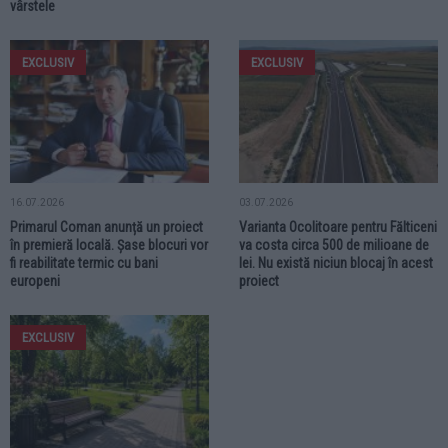
vârstele
EXCLUSIV
EXCLUSIV
16.07.2026
03.07.2026
Primarul Coman anunță un proiect
Varianta Ocolitoare pentru Fălticeni
în premieră locală. Șase blocuri vor
va costa circa 500 de milioane de
fi reabilitate termic cu bani
lei. Nu există niciun blocaj în acest
europeni
proiect
EXCLUSIV