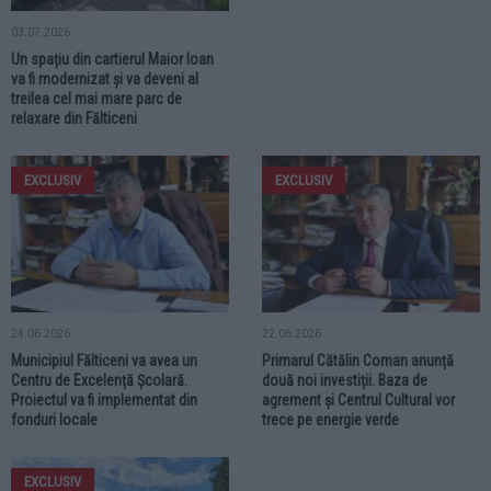
03.07.2026
Un spațiu din cartierul Maior Ioan
va fi modernizat și va deveni al
treilea cel mai mare parc de
relaxare din Fălticeni
EXCLUSIV
EXCLUSIV
24.06.2026
22.06.2026
Municipiul Fălticeni va avea un
Primarul Cătălin Coman anunță
Centru de Excelență Școlară.
două noi investiții. Baza de
Proiectul va fi implementat din
agrement și Centrul Cultural vor
fonduri locale
trece pe energie verde
EXCLUSIV