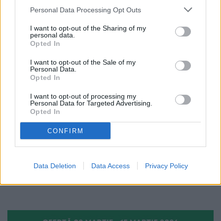
Fălticeni. Strada 1 Mai va deveni
primesc senzori de trafic integrați
stradă cu sens unic și cu spații de
în asfalt și semafoare de ultimă
Personal Data Processing Opt Outs
parcare alternantă
generație
I want to opt-out of the Sharing of my
personal data.
Opted In
EXCLUSIV
I want to opt-out of the Sale of my
Personal Data.
Opted In
I want to opt-out of processing my
Personal Data for Targeted Advertising.
Opted In
22.04.2026
Un nou proiect începe în Fălticeni.
CONFIRM
Intersecțiile primesc camere video
și semafoare moderne de tip
„coridor verde”
Data Deletion
Data Access
Privacy Policy