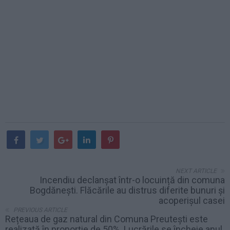
NEXT ARTICLE
Incendiu declanșat într-o locuință din comuna
Bogdănești. Flăcările au distrus diferite bunuri și
acoperișul casei
PREVIOUS ARTICLE
Rețeaua de gaz natural din Comuna Preutești este
realizată în proporție de 50%. Lucrările se încheie anul