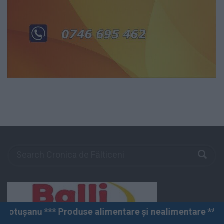
duse alimentare și nealimentare *** Vânzări angro și c