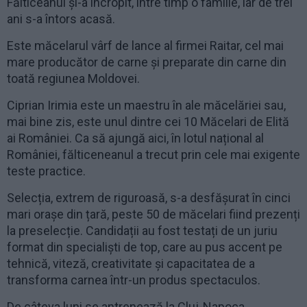
Fălticeanul și-a încropit, între timp o familie, iar de trei
ani s-a întors acasă.
Este măcelarul vârf de lance al firmei Raitar, cel mai
mare producător de carne și preparate din carne din
toată regiunea Moldovei.
Ciprian Irimia este un maestru în ale măcelăriei sau,
mai bine zis, este unul dintre cei 10 Măcelari de Elită
ai României. Ca să ajungă aici, în lotul național al
României, fălticeneanul a trecut prin cele mai exigente
teste practice.
Selecția, extrem de riguroasă, s-a desfășurat în cinci
mari orașe din țară, peste 50 de măcelari fiind prezenți
la preselecție. Candidații au fost testați de un juriu
format din specialiști de top, care au pus accent pe
tehnică, viteză, creativitate și capacitatea de a
transforma carnea într-un produs spectaculos.
De câteva luni se antrenează la Cluj-Napoca,