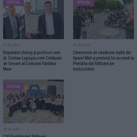
SPECIAL
SPECIAL
31.05.2026
29.05.2026
Reputatul chirurg și profesor univ.
Ceremonie de căsătorie ieșită din
dr. Cristian Lupașcu este Cetățean
tipare! Mirii și prietenii lor au venit la
de Onoare al Comunei Fântâna
Primăria din Fălticeni pe
Mare
motociclete
SPECIAL
28.04.2026
CAR Învățământ Fălticeni