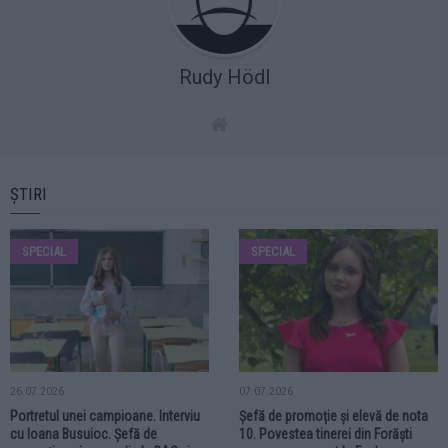
Rudy Hödl
ȘTIRI
SPECIAL
SPECIAL
26.07.2026
07.07.2026
Portretul unei campioane. Interviu
Șefă de promoție și elevă de nota
cu Ioana Busuioc. Șefă de
10. Povestea tinerei din Forăști