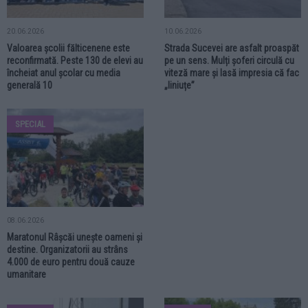
20.06.2026
10.06.2026
Valoarea școlii fălticenene este
Strada Sucevei are asfalt proaspăt
reconfirmată. Peste 130 de elevi au
pe un sens. Mulți șoferi circulă cu
încheiat anul școlar cu media
viteză mare și lasă impresia că fac
generală 10
„liniuțe”
SPECIAL
08.06.2026
Maratonul Râșcăi unește oameni și
destine. Organizatorii au strâns
4.000 de euro pentru două cauze
umanitare