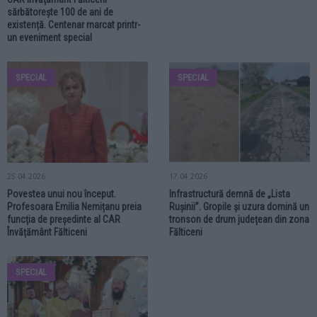
sărbătorește 100 de ani de
existență. Centenar marcat printr-
un eveniment special
SPECIAL
SPECIAL
25.04.2026
17.04.2026
Povestea unui nou început.
Infrastructură demnă de „Lista
Profesoara Emilia Nemițanu preia
Rușinii”. Gropile și uzura domină un
funcția de președinte al CAR
tronson de drum județean din zona
Învățământ Fălticeni
Fălticeni
SPECIAL