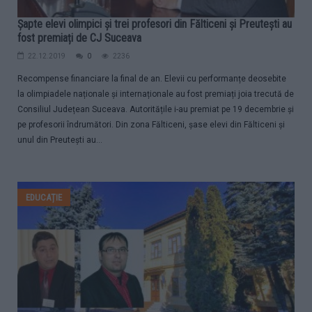
Șapte elevi olimpici și trei profesori din Fălticeni și Preutești au
fost premiați de CJ Suceava
22.12.2019
0
2236
Recompense financiare la final de an. Elevii cu performanțe deosebite
la olimpiadele naționale și internaționale au fost premiați joia trecută de
Consiliul Județean Suceava. Autoritățile i-au premiat pe 19 decembrie și
pe profesorii îndrumători. Din zona Fălticeni, șase elevi din Fălticeni și
unul din Preutești au...
EDUCAȚIE