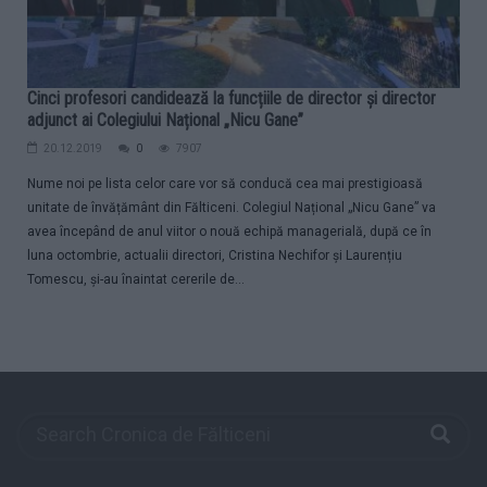
Cinci profesori candidează la funcțiile de director și director
adjunct ai Colegiului Național „Nicu Gane”
20.12.2019
0
7907
Nume noi pe lista celor care vor să conducă cea mai prestigioasă
unitate de învățământ din Fălticeni. Colegiul Național „Nicu Gane” va
avea începând de anul viitor o nouă echipă managerială, după ce în
luna octombrie, actualii directori, Cristina Nechifor și Laurențiu
Tomescu, și-au înaintat cererile de...