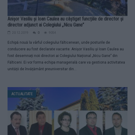
Anișor Vasiliu și Ioan Caulea au câștigat funcțiile de director și
director adjunct ai Colegiului „Nicu Gane”
20.12.2019
0
9054
Echipă nouă la vârful colegiului fălticenean, unde posturile de
conducere au fost declarate vacante. Anișor Vasiliu și Ioan Caulea au
fost desemnați noii directori ai Colegiului Național „Nicu Gane” din
Fălticeni. Ei vor forma echipa managerială care va gestiona activitatea
unității de învățământ preuniversitar din...
ACTUALITATE