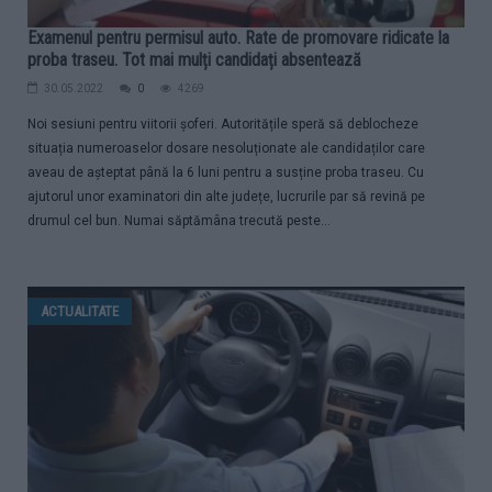
Examenul pentru permisul auto. Rate de promovare ridicate la
proba traseu. Tot mai mulți candidați absentează
30.05.2022
0
4269
Noi sesiuni pentru viitorii șoferi. Autoritățile speră să deblocheze
situația numeroaselor dosare nesoluționate ale candidaților care
aveau de așteptat până la 6 luni pentru a susține proba traseu. Cu
ajutorul unor examinatori din alte județe, lucrurile par să revină pe
drumul cel bun. Numai săptămâna trecută peste...
ACTUALITATE