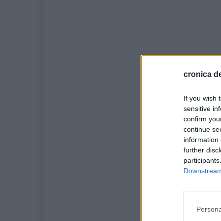
cronica de
If you wish 
sensitive in
confirm you
continue se
information 
further disc
participants
Downstream 
Persona