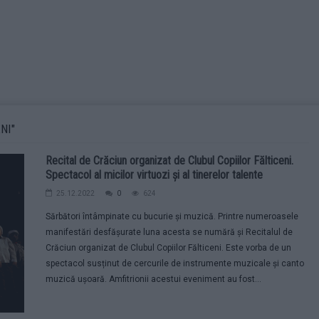
NI"
Recital de Crăciun organizat de Clubul Copiilor Fălticeni.
Spectacol al micilor virtuozi și al tinerelor talente
25.12.2022
0
624
Sărbători întâmpinate cu bucurie și muzică. Printre numeroasele
manifestări desfășurate luna acesta se numără și Recitalul de
Crăciun organizat de Clubul Copiilor Fălticeni. Este vorba de un
spectacol susținut de cercurile de instrumente muzicale și canto
muzică ușoară. Amfitrionii acestui eveniment au fost...