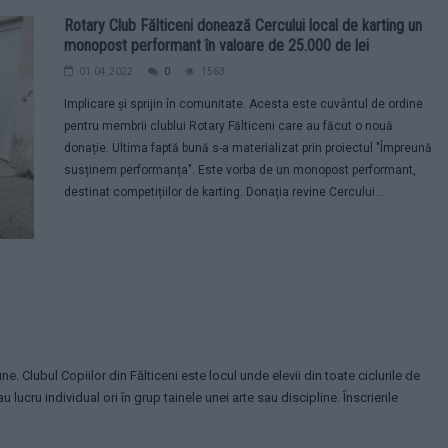
Rotary Club Fălticeni donează Cercului local de karting un
monopost performant în valoare de 25.000 de lei
01.04.2022
0
1563
Implicare și sprijin în comunitate. Acesta este cuvântul de ordine
pentru membrii clublui Rotary Fălticeni care au făcut o nouă
donație. Ultima faptă bună s-a materializat prin proiectul "Împreună
susținem performanța". Este vorba de un monopost performant,
destinat competițiilor de karting. Donația revine Cercului...
ne. Clubul Copiilor din Fălticeni este locul unde elevii din toate ciclurile de
ucru individual ori în grup tainele unei arte sau discipline. Înscrierile