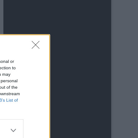
sonal or
ection to
ou may
 personal
out of the
 downstream
B’s List of