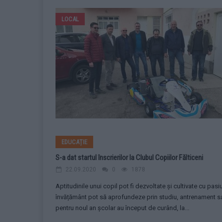
LOCAL
EDUCAȚIE
S-a dat startul înscrierilor la Clubul Copiilor Fălticeni
22.09.2020
0
1878
Aptitudinile unui copil pot fi dezvoltate și cultivate cu pasiu
învățământ pot să aprofundeze prin studiu, antrenament sau l
pentru noul an școlar au început de curând, la...