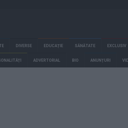
TE
DIVERSE
EDUCAȚIE
SĂNĂTATE
EXCLUSIV
SONALITĂȚI
ADVERTORIAL
BIO
ANUNȚURI
VI