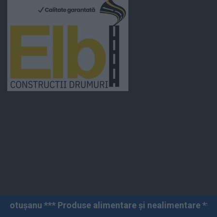
roduse alimentare și nealimentare *** Vânzări angro și