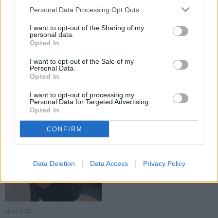
LOCAL
LOCAL
Personal Data Processing Opt Outs
I want to opt-out of the Sharing of my
personal data.
Opted In
I want to opt-out of the Sale of my
Personal Data.
Opted In
28.07.2026
28.07.2026
Angajații Spitalului Municipal
Sediul Detașamentului de Jandarmi
I want to opt-out of processing my
Fălticeni au intrat în grevă generală.
Fălticeni intră în reabilitare capitală.
Personal Data for Targeted Advertising.
Pacienții unității medicale nu au
Investiție de circa 11 milioane de
Opted In
fost afectați
lei
CONFIRM
LOCAL
Data Deletion
Data Access
Privacy Policy
28.07.2026