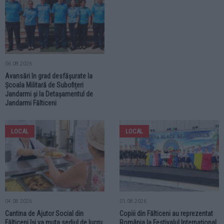
06.08.2026
Avansări în grad desfășurate la
Școala Militară de Subofițeri
Jandarmi și la Detașamentul de
Jandarmi Fălticeni
LOCAL
LOCAL
04.08.2026
01.08.2026
Cantina de Ajutor Social din
Copiii din Fălticeni au reprezentat
Fălticeni își va muta sediul de lucru.
România la Festivalul Internațional