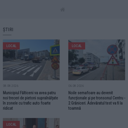
ȘTIRI
LOCAL
LOCAL
08.08.2026
06.08.2026
Municipiul Fălticeni va avea patru
Noile semafoare au devenit
noi treceri de pietoni supraînălțate
funcționale și pe tronsonul Centru -
în zonele cu trafic auto foarte
2 Grăniceri. Adevăratul test va fi la
ridicat
toamnă
LOCAL