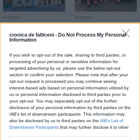
30.07.2026
28.07.2026
Transferul Primăriei Municipiului
La datorie și în zi aniversară.
Fălticeni în sediul recent restaurat
Angajații Substației Fălticeni au
cronica de falticeni -
Do Not Process My Personal
implică cheltuieli de circa 1 milion
sărbătorit prin muncă Ziua
Information
de lei
Serviciului de Ambulanță
If you wish to opt-out of the sale, sharing to third parties, or
LOCAL
processing of your personal or sensitive information for
targeted advertising by us, please use the below opt-out
section to confirm your selection. Please note that after your
opt-out request is processed you may continue seeing
interest-based ads based on personal information utilized by
us or personal information disclosed to third parties prior to
your opt-out. You may separately opt-out of the further
28.07.2026
disclosure of your personal information by third parties on the
Motorina trece pragul de 10 lei pe
IAB’s list of downstream participants. This information may
litru. Prețurile la stațiile de
also be disclosed by us to third parties on the
IAB’s List of
carburanți din Fălticeni continuă să
Downstream Participants
that may further disclose it to other
crească
third parties.