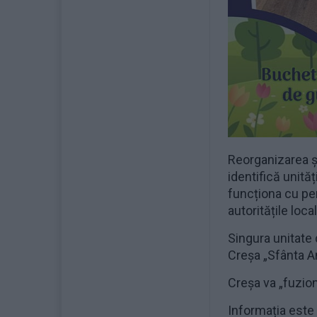
Reorganizarea șc
identifică unită
funcționa cu pe
autoritățile local
Singura unitate 
Creșa „Sfânta A
Creșa va „fuzio
Informația este