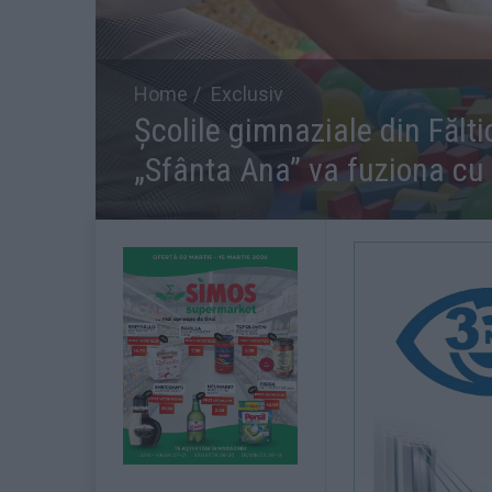
Home
Exclusiv
Școlile gimnaziale din Fălt
„Sfânta Ana” va fuziona cu 