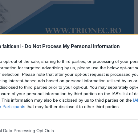
 falticeni -
Do Not Process My Personal Information
Accesări:
3022
025
Daria Crețu
to opt-out of the sale, sharing to third parties, or processing of your per
 șoc pentru sistemul de învățământ! Mâine, 12 august,
formation for targeted advertising by us, please use the below opt-out s
oli vor fi comasate, pentru că au scăzut sub pragul
r selection. Please note that after your opt-out request is processed y
elevi înscriși. Măsurile stârnesc îngrijorare în rândul
eing interest-based ads based on personal information utilized by us or
nd criticate nu doar de cadrele didactice și de experți în
disclosed to third parties prior to your opt-out. You may separately opt-
losure of your personal information by third parties on the IAB’s list of
. This information may also be disclosed by us to third parties on the
IA
ipiului Fălticeni șase unități de învățământ erau în
Participants
that may further disclose it to other third parties.
i, după aplicarea Legii 141/2025.
e trei grădinițe, o școală și creșa, toate cu mai puțin de
l Data Processing Opt Outs
școlari.