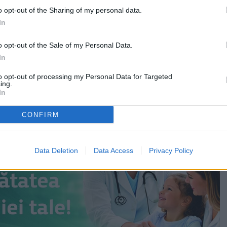
Grădinița cu Program Prelungit „Pinocchio”, Grădinița
o opt-out of the Sharing of my personal data.
l „Voinicelul”, Grădinița Specială și Școala
In
 Ciurea” nu își pierd personalitatea juridică.
o opt-out of the Sale of my Personal Data.
ă vor rămâne unități școlare de sine stătătoare, cu
In
lo unde este cazul, director adjunct.
to opt-out of processing my Personal Data for Targeted
ing.
In
CONFIRM
Data Deletion
Data Access
Privacy Policy