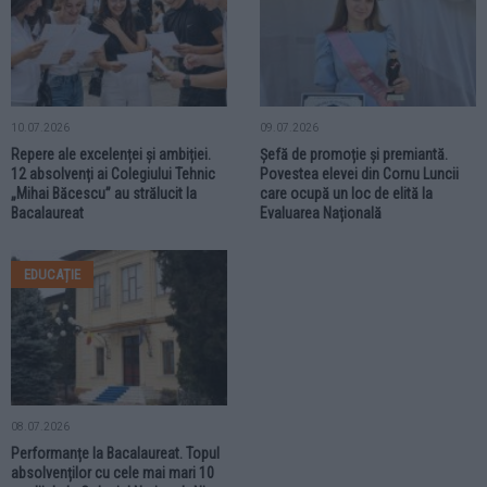
10.07.2026
09.07.2026
Repere ale excelenței și ambiției.
Șefă de promoție și premiantă.
12 absolvenți ai Colegiului Tehnic
Povestea elevei din Cornu Luncii
„Mihai Băcescu” au strălucit la
care ocupă un loc de elită la
Bacalaureat
Evaluarea Națională
EDUCAȚIE
08.07.2026
Performanțe la Bacalaureat. Topul
absolvenților cu cele mai mari 10