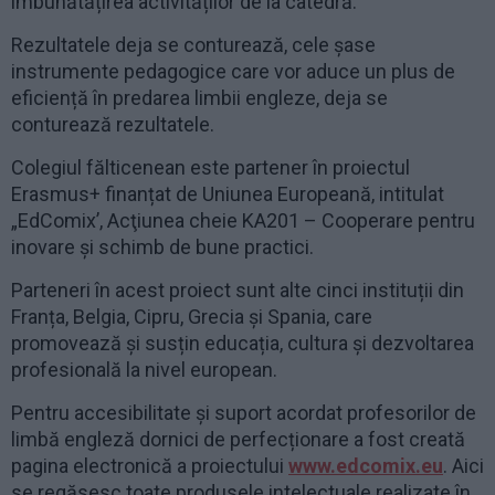
îmbunătățirea activităților de la catedră.
Rezultatele deja se conturează, cele șase
instrumente pedagogice care vor aduce un plus de
eficiență în predarea limbii engleze, deja se
conturează rezultatele.
Colegiul fălticenean este partener în proiectul
Erasmus+ finanțat de Uniunea Europeană, intitulat
„EdComix’, Acţiunea cheie KA201 – Cooperare pentru
inovare şi schimb de bune practici.
Parteneri în acest proiect sunt alte cinci instituții din
Franța, Belgia, Cipru, Grecia și Spania, care
promovează și susțin educația, cultura și dezvoltarea
profesională la nivel european.
Pentru accesibilitate și suport acordat profesorilor de
limbă engleză dornici de perfecționare a fost creată
pagina electronică a proiectului
www.edcomix.eu
. Aici
se regăsesc toate produsele intelectuale realizate în