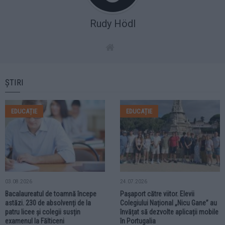
Rudy Hödl
ȘTIRI
EDUCAȚIE
EDUCAȚIE
03.08.2026
24.07.2026
Bacalaureatul de toamnă începe
Pașaport către viitor. Elevii
astăzi. 230 de absolvenți de la
Colegiului Național „Nicu Gane” au
patru licee și colegii susțin
învățat să dezvolte aplicații mobile
examenul la Fălticeni
în Portugalia