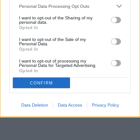
Personal Data Processing Opt Outs
TAGS
COLEGIUL TEHNIC MIHAI BĂCESCU
PROIECT COLEGIUL MIHAI BĂCESCU
PROIECT EDCOMIX
I want to opt-out of the Sharing of my
personal data.
PROIECT EUROPEAN COLEGIUL BĂCESCU
Opted In
I want to opt-out of the Sale of my
Personal Data.
Opted In
I want to opt-out of processing my
Personal Data for Targeted Advertising.
Opted In
CONFIRM
Data Deletion
Data Access
Privacy Policy