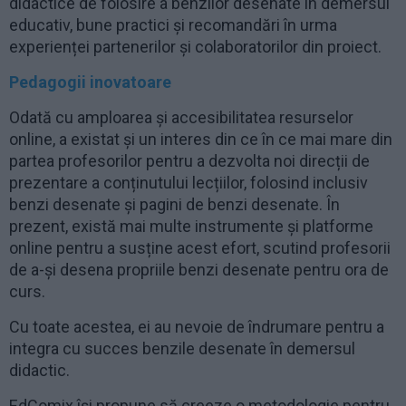
didactice de folosire a benzilor desenate în demersul
educativ, bune practici și recomandări în urma
experienței partenerilor și colaboratorilor din proiect.
Pedagogii inovatoare
Odată cu amploarea și accesibilitatea resurselor
online, a existat și un interes din ce în ce mai mare din
partea profesorilor pentru a dezvolta noi direcții de
prezentare a conținutului lecțiilor, folosind inclusiv
benzi desenate și pagini de benzi desenate. În
prezent, există mai multe instrumente și platforme
online pentru a susține acest efort, scutind profesorii
de a-și desena propriile benzi desenate pentru ora de
curs.
Cu toate acestea, ei au nevoie de îndrumare pentru a
integra cu succes benzile desenate în demersul
didactic.
EdComix își propune să creeze o metodologie pentru