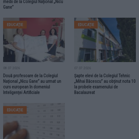
medii de la Colegiul Național „Nicu
Gane”
EDUCAȚIE
EDUCAȚIE
08.07.2026
07.07.2026
Două profesoare de la Colegiul
Șapte elevi de la Colegiul Tehnic
Național „Nicu Gane” au urmat un
„Mihai Băcescu” au obținut nota 10
curs european în domeniul
la probele examenului de
Inteligenței Artificiale
Bacalaureat
EDUCAȚIE