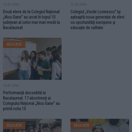
12.07.2026
12.07.2026
Două eleve de la Colegiul Național
Colegiul „Vasile Lovinescu” își
„Nicu Gane” au urcat în topul 10
așteaptă noua generație de elevi
județean al celor mai mari medii la
cu oportunități europene și
Bacalaureat
educație de calitate
EDUCAȚIE
10.07.2026
Performanță deosebită la
Bacalaureat. 17 absolvenți ai
Colegiului Național „Nicu Gane” au
primit nota 10
EDUCAȚIE
EDUCAȚIE