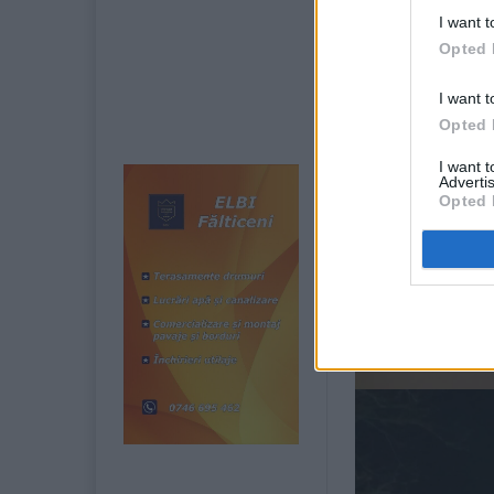
I want t
Opted 
I want t
Opted 
I want 
Advertis
Opted 