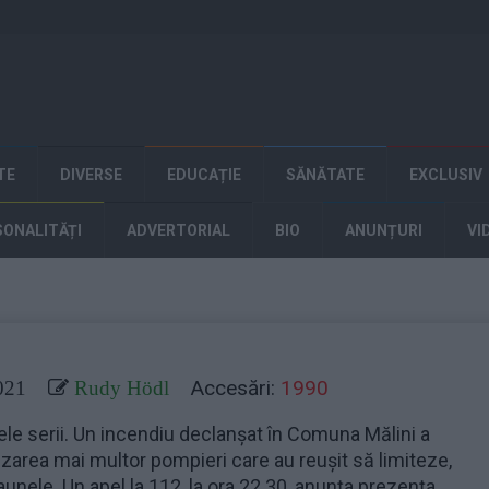
TE
DIVERSE
EDUCAȚIE
SĂNĂTATE
EXCLUSIV
SONALITĂȚI
ADVERTORIAL
BIO
ANUNȚURI
VI
Accesări:
1990
021
Rudy Hödl
rele serii. Un incendiu declanșat în Comuna Mălini a
zarea mai multor pompieri care au reușit să limiteze,
daunele. Un apel la 112, la ora 22.30, anunța prezența