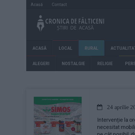
Acasă
Contact
ACASĂ
LOCAL
RURAL
ACTUALITA
ALEGERI
NOSTALGIE
RELIGIE
PER
24 aprilie 2
Intervenție la o
necesitat mobili
pe cât posibil, 