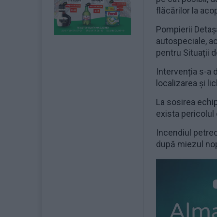
flăcărilor la aco
Pompierii Detașa
autospeciale, ace
pentru Situații 
Intervenția s-a 
localizarea și li
La sosirea echip
exista pericolul
Incendiul petrecu
după miezul nop