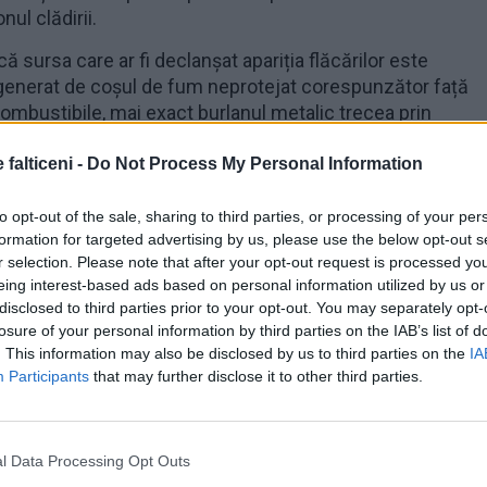
nul clădirii.
ă sursa care ar fi declanșat apariția flăcărilor este
 generat de coșul de fum neprotejat corespunzător față
ombustibile, mai exact burlanul metalic trecea prin
u polistiren.
 falticeni -
Do Not Process My Personal Information
s-au înregistrat victime.
to opt-out of the sale, sharing to third parties, or processing of your per
erilor Detașamentului Fălticeni, sprijiniți de lucrătorii
formation for targeted advertising by us, please use the below opt-out s
salvat restul casei de locuit, cu bunurile aferente.
r selection. Please note that after your opt-out request is processed y
eing interest-based ads based on personal information utilized by us or
disclosed to third parties prior to your opt-out. You may separately opt-
losure of your personal information by third parties on the IAB’s list of
. This information may also be disclosed by us to third parties on the
IA
Participants
that may further disclose it to other third parties.
l Data Processing Opt Outs