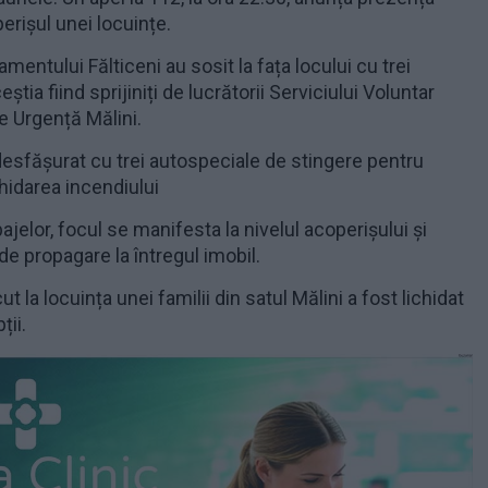
perișul unei locuințe.
mentului Fălticeni au sosit la fața locului cu trei
știa fiind sprijiniți de lucrătorii Serviciului Voluntar
de Urgență Mălini.
desfășurat cu trei autospeciale de stingere pentru
chidarea incendiului
ajelor, focul se manifesta la nivelul acoperișului și
 de propagare la întregul imobil.
t la locuința unei familii din satul Mălini a fost lichidat
ții.