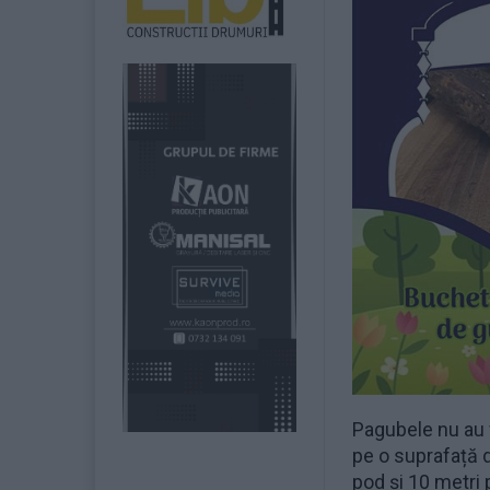
Pagubele nu au f
pe o suprafață d
pod și 10 metri p