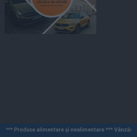
imentare și nealimentare *** Vânzări angro și cu amănu