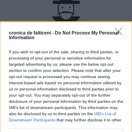
Rudy Hödl
cronica de falticeni -
Do Not Process My Personal
Information
If you wish to opt-out of the sale, sharing to third parties, or
processing of your personal or sensitive information for
targeted advertising by us, please use the below opt-out
ȘTIRI
section to confirm your selection. Please note that after your
opt-out request is processed you may continue seeing
interest-based ads based on personal information utilized by
LOCAL
LOCAL
us or personal information disclosed to third parties prior to
your opt-out. You may separately opt-out of the further
disclosure of your personal information by third parties on the
IAB’s list of downstream participants. This information may
also be disclosed by us to third parties on the
IAB’s List of
Downstream Participants
that may further disclose it to other
08.08.2026
06.08.2026
third parties.
Municipiul Fălticeni va avea patru
Noile semafoare au devenit