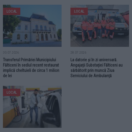
LOCAL
LOCAL
30.07.2026
28.07.2026
Transferul Primăriei Municipiului
La datorie și în zi aniversară.
Fălticeni în sediul recent restaurat
Angajații Substației Fălticeni au
implică cheltuieli de circa 1 milion
sărbătorit prin muncă Ziua
de lei
Serviciului de Ambulanță
LOCAL