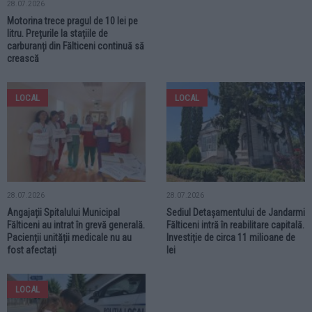
28.07.2026
Motorina trece pragul de 10 lei pe
litru. Prețurile la stațiile de
carburanți din Fălticeni continuă să
crească
LOCAL
LOCAL
28.07.2026
28.07.2026
Angajații Spitalului Municipal
Sediul Detașamentului de Jandarmi
Fălticeni au intrat în grevă generală.
Fălticeni intră în reabilitare capitală.
Pacienții unității medicale nu au
Investiție de circa 11 milioane de
fost afectați
lei
LOCAL