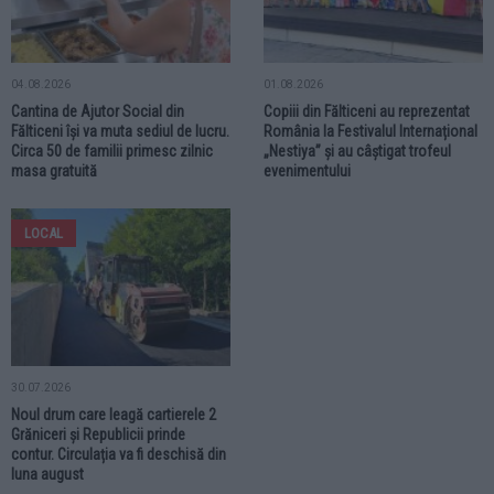
04.08.2026
01.08.2026
Cantina de Ajutor Social din
Copiii din Fălticeni au reprezentat
Fălticeni își va muta sediul de lucru.
România la Festivalul Internațional
Circa 50 de familii primesc zilnic
„Nestiya” și au câștigat trofeul
masa gratuită
evenimentului
LOCAL
30.07.2026
Noul drum care leagă cartierele 2
Grăniceri și Republicii prinde
contur. Circulația va fi deschisă din
luna august