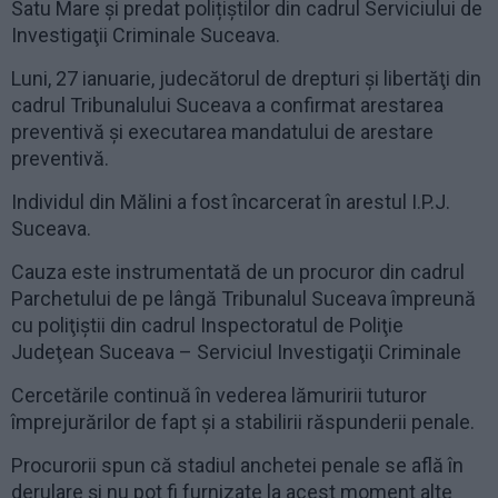
Satu Mare și predat polițiștilor din cadrul Serviciului de
Investigaţii Criminale Suceava.
Luni, 27 ianuarie, judecătorul de drepturi şi libertăţi din
cadrul Tribunalului Suceava a confirmat arestarea
preventivă şi executarea mandatului de arestare
preventivă.
Individul din Mălini a fost încarcerat în arestul I.P.J.
Suceava.
Cauza este instrumentată de un procuror din cadrul
Parchetului de pe lângă Tribunalul Suceava împreună
cu poliţiştii din cadrul Inspectoratul de Poliţie
Judeţean Suceava – Serviciul Investigaţii Criminale
Cercetările continuă în vederea lămuririi tuturor
împrejurărilor de fapt şi a stabilirii răspunderii penale.
Procurorii spun că stadiul anchetei penale se află în
derulare și nu pot fi furnizate la acest moment alte