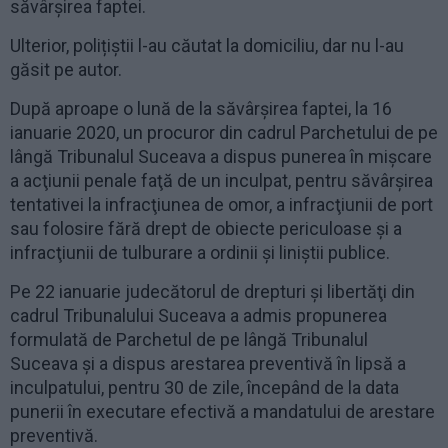
săvârșirea faptei.
Ulterior, polițiștii l-au căutat la domiciliu, dar nu l-au
găsit pe autor.
După aproape o lună de la săvârșirea faptei, la 16
ianuarie 2020, un procuror din cadrul Parchetului de pe
lângă Tribunalul Suceava a dispus punerea în mişcare
a acţiunii penale faţă de un inculpat, pentru săvârşirea
tentativei la infracţiunea de omor, a infracţiunii de port
sau folosire fără drept de obiecte periculoase şi a
infracţiunii de tulburare a ordinii şi liniştii publice.
Pe 22 ianuarie judecătorul de drepturi şi libertăţi din
cadrul Tribunalului Suceava a admis propunerea
formulată de Parchetul de pe lângă Tribunalul
Suceava şi a dispus arestarea preventivă în lipsă a
inculpatului, pentru 30 de zile, începând de la data
punerii în executare efectivă a mandatului de arestare
preventivă.