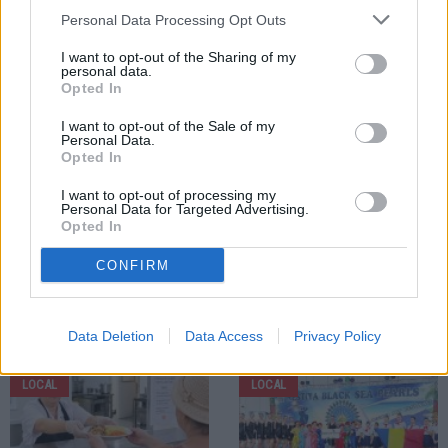
noi treceri de pietoni supraînălțate
funcționale și pe tronsonul Centru -
Personal Data Processing Opt Outs
în zonele cu trafic auto foarte
2 Grăniceri. Adevăratul test va fi la
ridicat
toamnă
I want to opt-out of the Sharing of my
personal data.
Opted In
LOCAL
I want to opt-out of the Sale of my
Personal Data.
Opted In
I want to opt-out of processing my
Personal Data for Targeted Advertising.
Opted In
06.08.2026
CONFIRM
Avansări în grad desfășurate la
Școala Militară de Subofițeri
Jandarmi și la Detașamentul de
Jandarmi Fălticeni
Data Deletion
Data Access
Privacy Policy
LOCAL
LOCAL