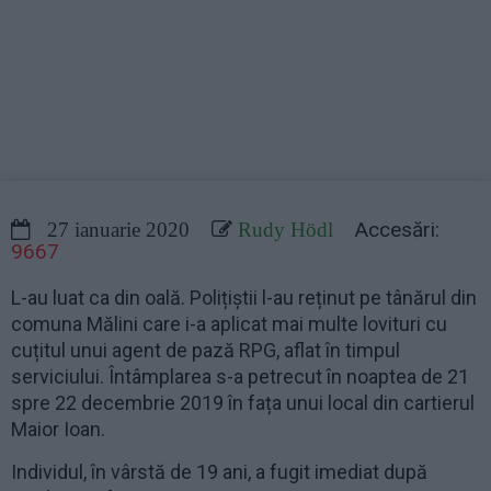
Accesări:
27 ianuarie 2020
Rudy Hödl
9667
L-au luat ca din oală. Polițiștii l-au reținut pe tânărul din
comuna Mălini care i-a aplicat mai multe lovituri cu
cuțitul unui agent de pază RPG, aflat în timpul
serviciului. Întâmplarea s-a petrecut în noaptea de 21
spre 22 decembrie 2019 în fața unui local din cartierul
Maior Ioan.
Individul, în vârstă de 19 ani, a fugit imediat după